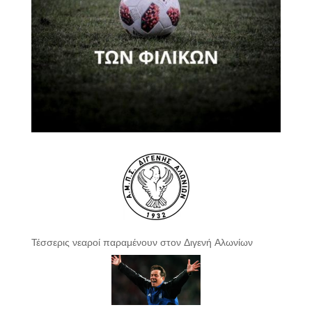
Τέσσερις νεαροί παραμένουν στον Διγενή Αλωνίων