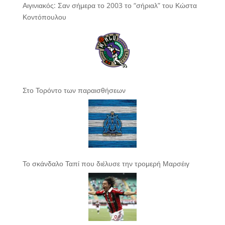
Αιγινιακός: Σαν σήμερα το 2003 το “σήριαλ” του Κώστα
Κοντόπουλου
Στο Τορόντο των παραισθήσεων
Το σκάνδαλο Ταπί που διέλυσε την τρομερή Μαρσέιγ