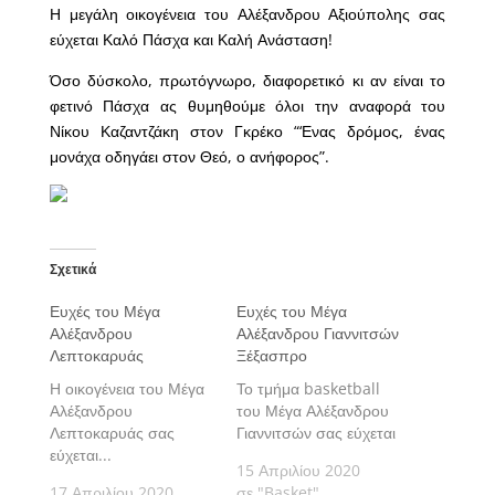
Η μεγάλη οικογένεια του Αλέξανδρου Αξιούπολης σας
εύχεται Καλό Πάσχα και Καλή Ανάσταση!
Όσο δύσκολο, πρωτόγνωρο, διαφορετικό κι αν είναι το
φετινό Πάσχα ας θυμηθούμε όλοι την αναφορά του
Νίκου Καζαντζάκη στον Γκρέκο “‘Ενας δρόμος, ένας
μονάχα οδηγάει στον Θεό, ο ανήφορος”.
Σχετικά
Ευχές του Μέγα
Ευχές του Μέγα
Αλέξανδρου
Αλέξανδρου Γιαννιτσών
Λεπτοκαρυάς
Ξέξασπρο
Η οικογένεια του Μέγα
Το τμήμα basketball
Αλέξανδρου
του Μέγα Αλέξανδρου
Λεπτοκαρυάς σας
Γιαννιτσών σας εύχεται
εύχεται...
15 Απριλίου 2020
17 Απριλίου 2020
σε "Basket"