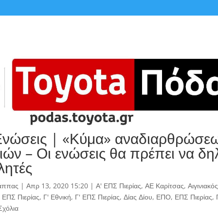
νώσεις | «Κύμα» αναδιαρθρώσε
ιών – Οι ενώσεις θα πρέπει να δ
λητές
άππας
|
Απρ 13, 2020 15:20
|
Α' ΕΠΣ Πιερίας
,
ΑΕ Καρίτσας
,
Αιγινιακός
' ΕΠΣ Πιερίας
,
Γ' Εθνική
,
Γ' ΕΠΣ Πιερίας
,
Δίας Δίου
,
ΕΠΟ
,
ΕΠΣ Πιερίας
,
Σχόλια