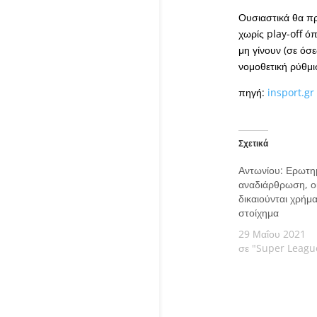
Ουσιαστικά θα πρ
χωρίς play-off ό
μη γίνουν (σε όσε
νομοθετική ρύθμισ
πηγή:
insport.gr
Σχετικά
Αντωνίου: Ερωτη
αναδιάρθρωση, ο
δικαιούνται χρήμ
στοίχημα
29 Μαΐου 2021
σε "Super Leagu