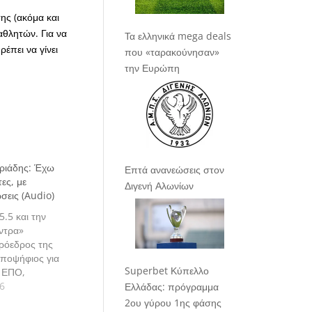
ης (ακόμα και
αθλητών. Για να
Τα ελληνικά mega deals
έπει να γίνει
που «ταρακούνησαν»
την Ευρώπη
ριάδης: Έχω
Επτά ανανεώσεις στον
τες, με
Διγενή Αλωνίων
σεις (Audio)
5.5 και την
ντρα»
ρόεδρος της
υποψήφιος για
Superbet Κύπελλο
ς ΕΠΟ,
ριάδης
6
Ελλάδας: πρόγραμμα
2ου γύρου 1ης φάσης