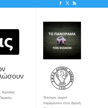
ων
ηλώσουν
,
Αχιλλέας
Τέσσερις νεαροί
Πιερικός
,
παραμένουν στον Διγενή