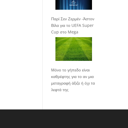
Παρί Σεν Ζερμέν -Άστον
Βίλα για το UEFA Super
Cup στο Mega
Μόνο το γήπεδο είναι
καθρέφτης για το αν μια
μεταγραφή άξιζε ή όχι τα
λεφτά της