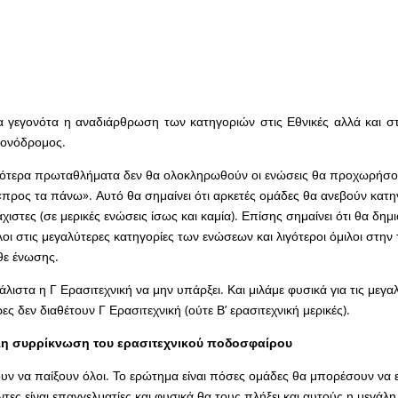
α γεγονότα η αναδιάρθρωση των κατηγοριών στις Εθνικές αλλά και στι
 μονόδρομος.
ότερα πρωταθλήματα δεν θα ολοκληρωθούν οι ενώσεις θα προχωρήσο
προς τα πάνω». Αυτό θα σημαίνει ότι αρκετές ομάδες θα ανεβούν κατη
χιστες (σε μερικές ενώσεις ίσως και καμία). Επίσης σημαίνει ότι θα δη
οι στις μεγαλύτερες κατηγορίες των ενώσεων και λιγότεροι όμιλοι στην 
θε ένωσης.
άλιστα η Γ Ερασιτεχνική να μην υπάρξει. Και μιλάμε φυσικά για τις μεγα
ες δεν διαθέτουν Γ Ερασιτεχνική (ούτε Β’ ερασιτεχνική μερικές).
λη συρρίκνωση του ερασιτεχνικού ποδοσφαίρου
ν να παίξουν όλοι. Το ερώτημα είναι πόσες ομάδες θα μπορέσουν να 
τες είναι επαγγελματίες και φυσικά θα τους πλήξει και αυτούς η μεγάλη