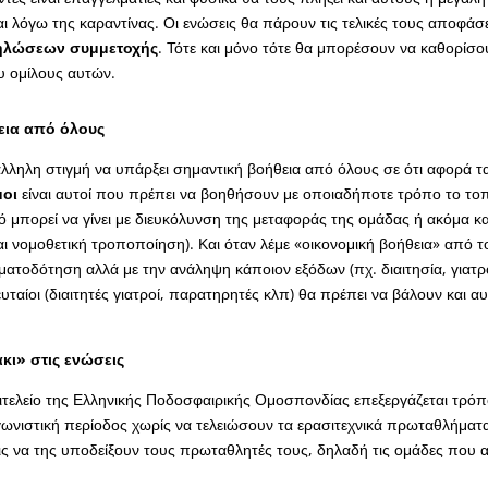
ι λόγω της καραντίνας. Οι ενώσεις θα πάρουν τις τελικές τους αποφάσ
ηλώσεων συμμετοχής
. Τότε και μόνο τότε θα μπορέσουν να καθορίσου
ου ομίλους αυτών.
εια από όλους
άλληλη στιγμή να υπάρξει σημαντική βοήθεια από όλους σε ότι αφορά τα
μοι
είναι αυτοί που πρέπει να βοηθήσουν με οποιαδήποτε τρόπο το το
ό μπορεί να γίνει με διευκόλυνση της μεταφοράς της ομάδας ή ακόμα κα
ται νομοθετική τροποποίηση). Και όταν λέμε «οικονομική βοήθεια» από 
ματοδότηση αλλά με την ανάληψη κάποιον εξόδων (πχ. διαιτησία, γιατρ
ευταίοι (διαιτητές γιατροί, παρατηρητές κλπ) θα πρέπει να βάλουν και α
κι» στις ενώσεις
ιτελείο της Ελληνικής Ποδοσφαιρικής Ομοσπονδίας επεξεργάζεται τρόπ
ωνιστική περίοδος χωρίς να τελειώσουν τα ερασιτεχνικά πρωταθλήματ
εις να της υποδείξουν τους πρωταθλητές τους, δηλαδή τις ομάδες που 