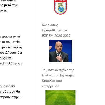
εις
μετά την
ν τις
Κληρώσεις
Πρωταθλημάτων
ΕΣΠΕΜ 2026-2027
 ερασιτεχνικά
πικό σωματείο
ι με οικονομική
τους Δήμους όχι
ούς κλπ).
υτοί «πλάτη» σε
Το μυστικό σχέδιο της
FIFA για το Παγκόσμιο
Κύπελλο που
κατέρρευσε
ους για να
α, σύντομα θα
ανεβούν στην Γ