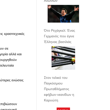
Αλωνίων
Ότο Ρεχάγκελ: Ένας
ς ερασιτεχνικές
Γερμανός που έγινε
Έλληνας βασιλιάς
υν σε
γορία αλλά και
μιουργηθούν
τελευταία
Στον τελικό του
λύτερες ενώσεις
Παγκόσμιου
Πρωταθλήματος
εφήβων-νεανίδων η
Καρυώτη
επιβιώσουν
 οικονομική