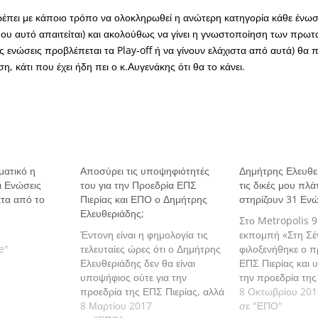
έπει με κάποιο τρόπο να ολοκληρωθεί η ανώτερη κατηγορία κάθε ένωσ
που αυτό απαιτείται) και ακολούθως να γίνει η γνωστοποίηση των πρωτ
ς ενώσεις προβλέπεται τα Play-off ή να γίνουν ελάχιστα από αυτά) θα πρ
η, κάτι που έχει ήδη πει ο κ.Αυγενάκης ότι θα το κάνει.
ματικό η
Αποσύρει τις υποψηφιότητές
Δημήτρης Ελευθε
ι Ενώσεις
του για την Προεδρία ΕΠΣ
τις δικές μου πλά
ατα από το
Πιερίας και ΕΠΟ ο Δημήτρης
στηρίζουν 31 Ενώ
Ελευθεριάδης;
Στο Metropolis 9
Έντονη είναι η φημολογία τις
εκπομπή «Στη Σέ
e"
τελευταίες ώρες ότι ο Δημήτρης
φιλοξενήθηκε ο π
Ελευθεριάδης δεν θα είναι
ΕΠΣ Πιερίας και 
υποψήφιος ούτε για την
την προεδρία τη
προεδρία της ΕΠΣ Πιερίας, αλλά
Δημήτρης Ελευθε
8 Οκτωβρίου 201
ούτε και για αυτήν της ΕΠΟ.
8 Μαρτίου 2017
σε "ΕΠΟ"