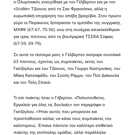
ο Ολυμπιακός ενισχύθηκε με τον Γέλβερτον και με τον
«Snake» Τζόουνς από το Σαν Φρανσίσκο, αλλά η
ευρωπαϊκή επιχείρηση του απέβη βραχύβια. Στον πρώτο
γύρο οι Πειραιώτες ξεπέρασαν το εμπόδιο της ουγγρικής
MAΦK (67-67, 70-56), ενώ στη συνέχεια αποκλείσθηκαν
για τρεις πόντους από τη βουλγαρική ΤΣΣΚΑ Σόφιας
(67-59, 69-79).
Σε αυτά τα τέσσερα ματς ο Γέλβερτον σκόραρε συνολικά
63 πόντους, έχοντας ως συμπαίκτες, εκτός του
Γιατζόγλου και του Τζόουνς, τον Γιώργο Καστρινάκη, τον
Μάκη Κατσαφάδο, τον Σούλη Ράμμο, τον Πολ Διάκουλα
και τον Τόλη Σπανό.
Τι σόι παίκτης ήταν ο Γέβερτον. «Πολυσύνθετος.
Εργαλείο για όλες τις δουλειές» τον περιγράφει ο
Γιατζόγλου. «Ήταν αυτός που μπορούσε και
προσπαθούσε κιόλας να κάνει τους συμπαίκτες του
καλύτερους. Έπιανε πάντοτε τον καλύτερο επιθετικό
παίκτης της αντίπαλης ομάδας, αλλά παράλληλα