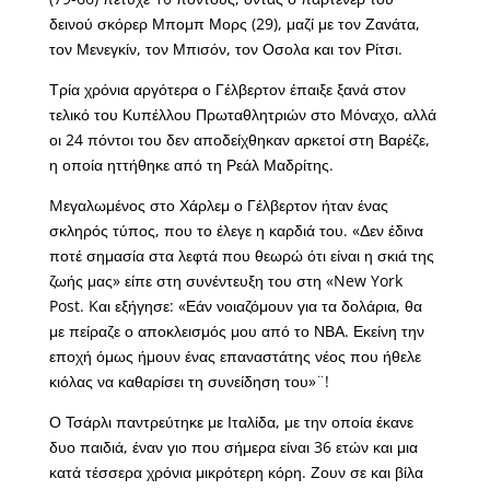
δεινού σκόρερ Μπομπ Μορς (29), μαζί με τον Ζανάτα,
τον Μενεγκίν, τον Μπισόν, τον Οσολα και τον Ρίτσι.
Τρία χρόνια αργότερα ο Γέλβερτον έπαιξε ξανά στον
τελικό του Κυπέλλου Πρωταθλητριών στο Μόναχο, αλλά
οι 24 πόντοι του δεν αποδείχθηκαν αρκετοί στη Βαρέζε,
η οποία ηττήθηκε από τη Ρεάλ Μαδρίτης.
Mεγαλωμένος στο Χάρλεμ ο Γέλβερτον ήταν ένας
σκληρός τύπος, που το έλεγε η καρδιά του. «Δεν έδινα
ποτέ σημασία στα λεφτά που θεωρώ ότι είναι η σκιά της
ζωής μας» είπε στη συνέντευξη του στη «New York
Post. Kαι εξήγησε: «Εάν νοιαζόμουν για τα δολάρια, θα
με πείραζε ο αποκλεισμός μου από το ΝΒΑ. Εκείνη την
εποχή όμως ήμουν ένας επαναστάτης νέος που ήθελε
κιόλας να καθαρίσει τη συνείδηση του»¨!
Ο Τσάρλι παντρεύτηκε με Ιταλίδα, με την οποία έκανε
δυο παιδιά, έναν γιο που σήμερα είναι 36 ετών και μια
κατά τέσσερα χρόνια μικρότερη κόρη. Ζουν σε και βίλα