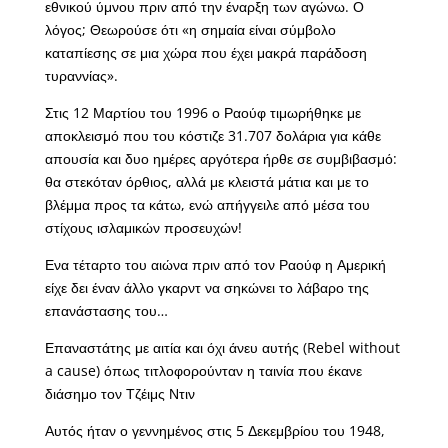
εθνικού ύμνου πριν από την έναρξη των αγώνω. Ο
λόγος; Θεωρούσε ότι «η σημαία είναι σύμβολο
καταπίεσης σε μια χώρα που έχει μακρά παράδοση
τυραννίας».
Στις 12 Μαρτίου του 1996 ο Ραούφ τιμωρήθηκε με
αποκλεισμό που του κόστιζε 31.707 δολάρια για κάθε
απουσία και δυο ημέρες αργότερα ήρθε σε συμβιβασμό:
θα στεκόταν όρθιος, αλλά με κλειστά μάτια και με το
βλέμμα προς τα κάτω, ενώ απήγγειλε από μέσα του
στίχους ισλαμικών προσευχών!
Ενα τέταρτο του αιώνα πριν από τον Ραούφ η Αμερική
είχε δει έναν άλλο γκαρντ να σηκώνει το λάβαρο της
επανάστασης του…
Επαναστάτης με αιτία και όχι άνευ αυτής (Rebel without
a cause) όπως τιτλοφορούνταν η ταινία που έκανε
διάσημο τον Τζέιμς Ντιν
Αυτός ήταν ο γεννημένος στις 5 Δεκεμβρίου του 1948,