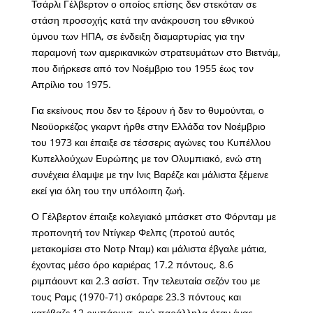
Τσάρλι Γέλβερτον ο οποίος επίσης δεν στεκόταν σε
στάση προσοχής κατά την ανάκρουση του εθνικού
ύμνου των ΗΠΑ, σε ένδειξη διαμαρτυρίας για την
παραμονή των αμερικανικών στρατευμάτων στο Βιετνάμ,
που διήρκεσε από τον Νοέμβριο του 1955 έως τον
Απρίλιο του 1975.
Για εκείνους που δεν το ξέρουν ή δεν το θυμούνται, ο
Νεοϋορκέζος γκαρντ ήρθε στην Ελλάδα τον Νοέμβριο
του 1973 και έπαιξε σε τέσσερις αγώνες του Κυπέλλου
Κυπελλούχων Ευρώπης με τον Ολυμπιακό, ενώ στη
συνέχεια έλαμψε με την Ινις Βαρέζε και μάλιστα ξέμεινε
εκεί για όλη του την υπόλοιπη ζωή.
Ο Γέλβερτον έπαιξε κολεγιακό μπάσκετ στο Φόρνταμ με
προπονητή τον Ντίγκερ Φελπς (προτού αυτός
μετακομίσει στο Νοτρ Νταμ) και μάλιστα έβγαλε μάτια,
έχοντας μέσο όρο καριέρας 17.2 πόντους, 8.6
ριμπάουντ και 2.3 ασίστ. Την τελευταία σεζόν του με
τους Ραμς (1970-71) σκόραρε 23.3 πόντους και
κατέβαζε 12 ριμπάουντ, ενώ παράλληλα ήταν ένας