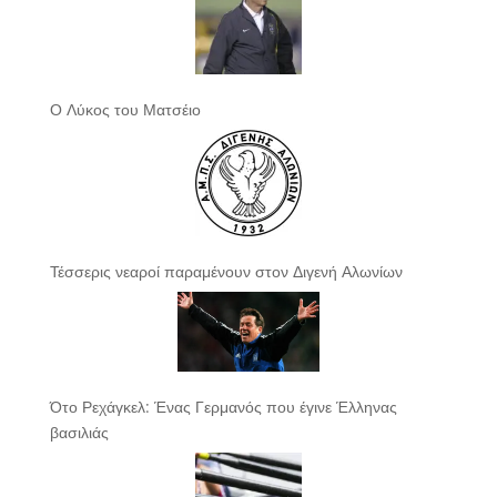
Ο Λύκος του Ματσέιο
Τέσσερις νεαροί παραμένουν στον Διγενή Αλωνίων
Ότο Ρεχάγκελ: Ένας Γερμανός που έγινε Έλληνας
βασιλιάς