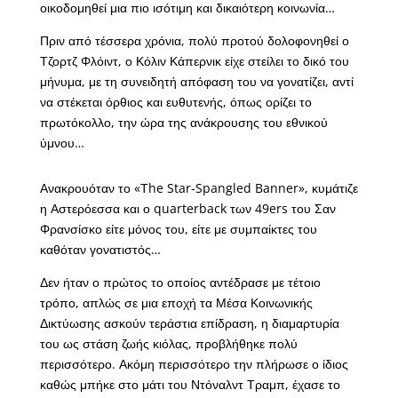
οικοδομηθεί μια πιο ισότιμη και δικαιότερη κοινωνία…
Πριν από τέσσερα χρόνια, πολύ προτού δολοφονηθεί ο
Τζορτζ Φλόιντ, ο Κόλιν Κάπερνικ είχε στείλει το δικό του
μήνυμα, με τη συνειδητή απόφαση του να γονατίζει, αντί
να στέκεται όρθιος και ευθυτενής, όπως ορίζει το
πρωτόκολλο, την ώρα της ανάκρουσης του εθνικού
ύμνου…
Ανακρουόταν το «Τhe Star-Spangled Banner», κυμάτιζε
η Αστερόεσσα και ο quarterback των 49ers του Σαν
Φρανσίσκο είτε μόνος του, είτε με συμπαίκτες του
καθόταν γονατιστός…
Δεν ήταν ο πρώτος το οποίος αντέδρασε με τέτοιο
τρόπο, απλώς σε μια εποχή τα Μέσα Κοινωνικής
Δικτύωσης ασκούν τεράστια επίδραση, η διαμαρτυρία
του ως στάση ζωής κιόλας, προβλήθηκε πολύ
περισσότερο. Ακόμη περισσότερο την πλήρωσε ο ίδιος
καθώς μπήκε στο μάτι του Ντόναλντ Τραμπ, έχασε το