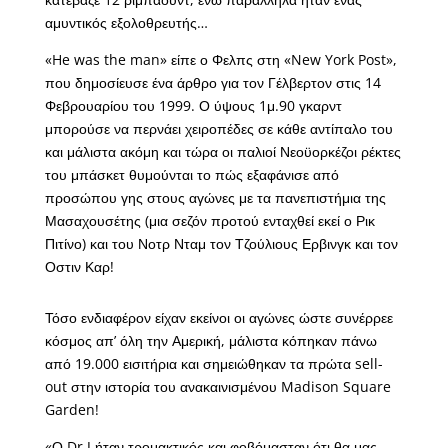
αμυντικός εξολοθρευτής…
«He was the man» είπε ο Φελπς στη «New York Post»,
που δημοσίευσε ένα άρθρο για τον Γέλβερτον στις 14
Φεβρουαρίου του 1999. Ο ύψους 1μ.90 γκαρντ
μπορούσε να περνάει χειροπέδες σε κάθε αντίπαλο του
και μάλιστα ακόμη και τώρα οι παλιοί Νεοϋορκέζοι ρέκτες
του μπάσκετ θυμούνται το πώς εξαφάνισε από
προσώπου γης στους αγώνες με τα πανεπιστήμια της
Μασαχουσέτης (μια σεζόν προτού ενταχθεί εκεί ο Ρικ
Πιτίνο) και του Νοτρ Νταμ τον Τζούλιους Ερβινγκ και τον
Οστιν Καρ!
Τόσο ενδιαφέρον είχαν εκείνοι οι αγώνες ώστε συνέρρεε
κόσμος απ’ όλη την Αμερική, μάλιστα κόπηκαν πάνω
από 19.000 εισιτήρια και σημειώθηκαν τα πρώτα sell-
out στην ιστορία του ανακαινισμένου Madison Square
Garden!
«Ο Dr J ήταν τρομακτικός και φοβόμασταν ότι θα μας