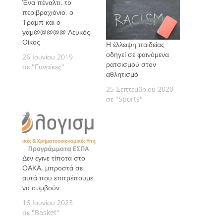
Ένα πέναλτι, το
περιβραχιόνιο, ο
Τραμπ και ο
γαμ@@@@@ Λευκός
Οίκος
Η έλλειψη παιδείας
οδηγεί σε φαινόμενα
26 Ιουνίου 2019
ρατσισμού στον
σε "Γυναίκες"
αθλητισμό
25 Σεπτεμβρίου 2020
σε "Sports"
Δεν έγινε τίποτα στο
ΟΑΚΑ, μπροστά σε
αυτά που επιτρέπουμε
να συμβούν
16 Ιουνίου 2023
σε "Basket"