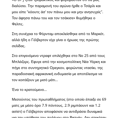
διαλύσει. Την παραμονή του αγώνα ήρθε ο Τσάρλι και
μου είπε “κόουτς άσ’ τον πάνω μου και μην ανησυχείς”.
Τον άφησα πάνω του και τον τσάκισε» θυμήθηκε ο
Φελπς.
Στη συνέχεια το Φόρνταμ αποκλείσθηκε από το Μαρκέτ,
αλλά ήδη ο Γέλβερτον είχε γίνει ο ήρωας της πρώτης
σελίδας.
Στο επιγενόμενο ντραφτ επιλέχθηκε στο Νο 25 από τους
Μπλέιζερς. Εφυγε από την κοσμοπολίτικη Νέα Υόρκη και
πήγε στο συντηρητικό Ορεγκον, φορώντας ντασίκι, της
παραδοσιακή αφρικανική ενδυμασία με αποτέλεσμα να
τον κοιτάζουν με μισό μάτι…
Ένα το κρατούμενο…
Μεσούντος του πρωταθλήματος (στο οποίο έπαιξε σε 69
ματς με μέσο όρο 7.9 πόντους, 2.9 ριμπάουντ και 1.2
ασίστ) ο Γέλβερτον αποφάσισε να αντιδράσει δυναμικά
για την υπόθεση του πολέμου στο Βιετνάμ. Δεν στεκόταν