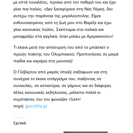
με επτά τουαλέτες, προίκα από τον πεθερό του και έχει
γίνει πια Ιταλός. «Δεν ξαναγύρισα στη Νέα Υόρκη, δεν
αντέχω την παράνοια της μεγαλούπολης. Είμαι
ενθουσιασμένος από τη ζωή μου στο Βαρέζε και έχω
γίνει κανονικός Ιταλός. Σκέπτομαι στα ιταλικά και
μεταφράζω στα αγγλικά, όταν μιλάω με Αμερικανούς»!
Τι έκανε μετά την απόσυρση του από το μπάσκετ ο
πρώην παίκτης του Ολυμπιακού; Προπονήσεις σε μικρά
παιδιά και καριέρα στη μουσική!
Ο Γέλβερτον από μικρός έπαιζε σαξόφωνο και στη
συνέχεια το έκανε επάγγελμα του, παίζοντας σε
συναυλίες, σε εστιατόρια, σε γάμους και σε διάφορες
άλλες κοινωνικές εκδηλώσεις, μάλιστα παλιά οι
συμπαίκτες του τον φώναζαν «Sax»!
πηγή:
gazzetta.gr
Σχετικά