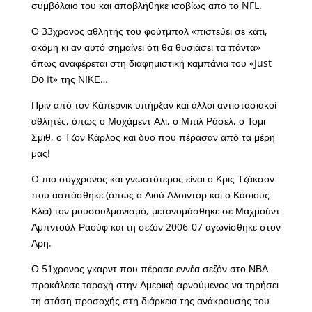
συμβόλαιο του και αποβλήθηκε ισοβίως από το NFL.
Ο 33χρονος αθλητής του φούτμπολ «πιστεύει σε κάτι,
ακόμη κι αν αυτό σημαίνει ότι θα θυσιάσει τα πάντα»
όπως αναφέρεται στη διαφημιστική καμπάνια του «Just
Do It» της ΝΙΚΕ…
Πριν από τον Κάπερνικ υπήρξαν και άλλοι αντιστασιακοί
αθλητές, όπως ο Μοχάμεντ Αλι, ο Μπιλ Ράσελ, ο Τομι
Σμιθ, ο Τζον Κάρλος και δυο που πέρασαν από τα μέρη
μας!
O πιο σύγχρονος και γνωστότερος είναι ο Κρις Τζάκσον
που ασπάσθηκε (όπως ο Λιού Αλσιντορ και ο Κάσιους
Κλέι) τον μουσουλμανισμό, μετονομάσθηκε σε Μαχμούντ
Αμπντούλ-Ραούφ και τη σεζόν 2006-07 αγωνίσθηκε στον
Αρη.
Ο 51χρονος γκαρντ που πέρασε εννέα σεζόν στο ΝΒΑ
προκάλεσε ταραχή στην Αμερική αρνούμενος να τηρήσει
τη στάση προσοχής στη διάρκεια της ανάκρουσης του