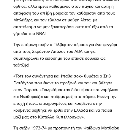
όρθιος, αλλά έμενε καθισμένος στον πάγκο και αυτή η
απόφαση του απέβη μοιραία: τον καθάρισαν από τους
Μπλέιζερς και τον έβαλαν σε μαύρη λίστα, με
αποτέλεσμα να μην ξαναπεράσει ούτε απ’ έξω από τα
γήπεδα του ΝΒΑ!
Την επόμενη σεζόν ο Γέλβερτον πέρασε για ένα φεγγάρι
από τους Σκράντον Απόλος του ABA και για
συμπληρώνει το εισόδημα του έπιασε δουλειά ως
ταξιτζής!
«Τότε τον συνάντησα και έπαθα σοκ» θυμάται ο Στιβ
Γιατζόγλου που έκανε το προξενιό και τον κουβάλησε
στον Πειραιά. «Γνωριζόμασταν διότι είμαστε συνομήλικοι
και Νεοϋορκέζοι και παίζαμε μαζί στα πάρκα. Εκείνη την
εποχή ήταν… επικηρυγμένος και κουβέντα στην
κουβέντα δέχθηκε να έρθει στην Ελλάδα και να παίξει
μαζί μας στο Κύπελλο Κυπελλούχων».
Τη σεζόν 1973-74 με προπονητή τον Φαίδωνα Ματθαίου