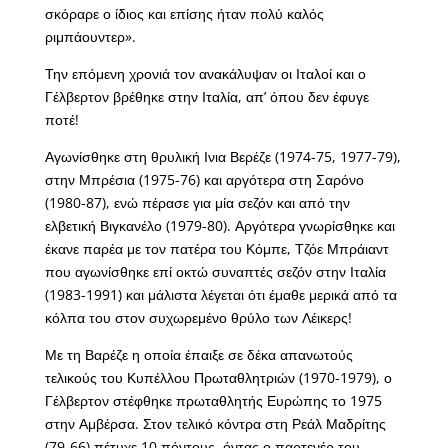
σκόραρε ο ίδιος και επίσης ήταν πολύ καλός
ριμπάουντερ».
Την επόμενη χρονιά τον ανακάλυψαν οι Ιταλοί και ο
Γέλβερτον βρέθηκε στην Ιταλία, απ’ όπου δεν έφυγε
ποτέ!
Αγωνίσθηκε στη θρυλική Ινια Βερέζε (1974-75, 1977-79),
στην Μπρέσια (1975-76) και αργότερα στη Σαρόνο
(1980-87), ενώ πέρασε για μία σεζόν και από την
ελβετική Βιγκανέλο (1979-80). Αργότερα γνωρίσθηκε και
έκανε παρέα με τον πατέρα του Κόμπε, Τζόε Μπράιαντ
που αγωνίσθηκε επί οκτώ συναπτές σεζόν στην Ιταλία
(1983-1991) και μάλιστα λέγεται ότι έμαθε μερικά από τα
κόλπα του στον συχωρεμένο θρύλο των Λέικερς!
Με τη Βαρέζε η οποία έπαιξε σε δέκα απανωτούς
τελικούς του Κυπέλλου Πρωταθλητριών (1970-1979), ο
Γέλβερτον στέφθηκε πρωταθλητής Ευρώπης το 1975
στην Αμβέρσα. Στον τελικό κόντρα στη Ρεάλ Μαδρίτης
(79-66) πέτυχε 10 πόντους, όντας ο παρτενέρ του