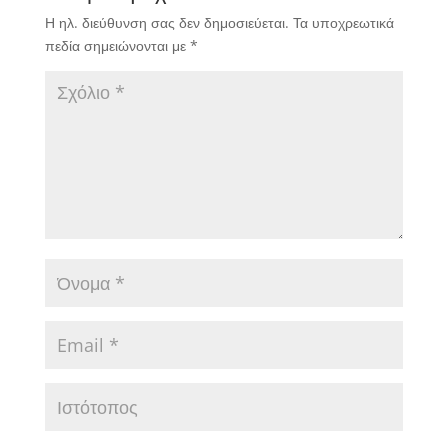
προς τιμήν των
Η ηλ. διεύθυνση σας δεν δημοσιεύεται.
Τα υποχρεωτικά
απόδημων
πεδία σημειώνονται με
*
Μαυροβίνων, που
συγκέντρωσαν 362
αθλητές και αθλήτριες
από 11…