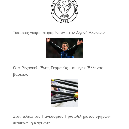
Τέσσερις νεαροί παραμένουν στον Διγενή Αλωνίων
Ότο Ρεχάγκελ: Ένας Γερμανός που έγινε Έλληνας
βασιλιάς
Στον τελικό του Παγκόσμιου Πρωταθλήματος εφήβων-
νεανίδων η Καρυώτη