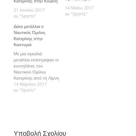
Κατερίνης στην Κοζάνη
14 Μαΐου 2017
21 Ιουνίου 2017
σε "Sports"
σε "Sports"
Δέκα μετάλλια ο
Ναυτικός Όμιλος
Κατερίνης στην
Καστοριά
Με μια αγκαλιά
μετάλλια επέστρεψαν οι
κωπηλάτες του
Ναυτικού Ομίλου
Κατερίνης από τη Λίμνη
της Καστοριάς, όπου
14 Μαρτίου 2017
την Κυριακή 12
σε "Sports"
Μαρτίου συμμετείχαν
στους διασυλλογικούς
αγώνες που
διοργάνωσε ο Ναυτικός
Όμιλος Μαυροχωρίου
Αργοναύτες υπό την
Υποβολή Σχολίου
αιγίδα της ΕΚΟΦΝΣ,