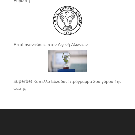
Ευρώπη
Επτά ανανεώσεις στον Διγενή Αλωνίων
Superbet Κύπελλο Ελλάδας: πρόγραμμα 2ου γύρου 1ης
φάσης