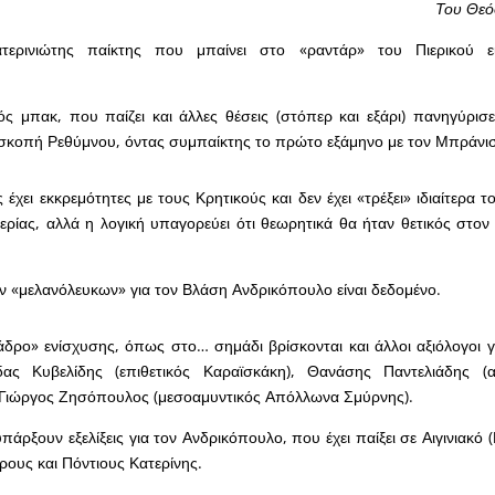
Του Θεό
ερινιώτης παίκτης που μπαίνει στο «ραντάρ» του Πιερικού ε
ός μπακ, που παίζει και άλλες θέσεις (στόπερ και εξάρι) πανηγύρι
ισκοπή Ρεθύμνου, όντας συμπαίκτης το πρώτο εξάμηνο με τον Μπράνισ
έχει εκκρεμότητες με τους Κρητικούς και δεν έχει «τρέξει» ιδιαίτερα 
ερίας, αλλά η λογική υπαγορεύει ότι θεωρητικά θα ήταν θετικός στο
ν «μελανόλευκων» για τον Βλάση Ανδρικόπουλο είναι δεδομένο.
άδρο» ενίσχυσης, όπως στο… σημάδι βρίσκονται και άλλοι αξιόλογοι γη
ας Κυβελίδης (επιθετικός Καραϊσκάκη), Θανάσης Παντελιάδης (
ι Γιώργος Ζησόπουλος (μεσοαμυντικός Απόλλωνα Σμύρνης).
άρξουν εξελίξεις για τον Ανδρικόπουλο, που έχει παίξει σε Αιγινιακό 
ρους και Πόντιους Κατερίνης.