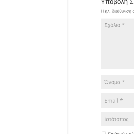
Υποβολή Σ
Η ηλ. διεύθυνση 
Επιθυμώ να λ