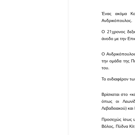
Ένας ακόμα Κατ
Ανδρικόπουλος.
Ο 21χρονος δεξι
άνοδο με την Επ
Ο Ανδρικόπουλος 
την ομάδα της Πι
του.
Το ενδιαφέρον τω
Βρίσκεται στο «κ
όπως οι Λεωνίδ
Λεβαδειακού) κα
Προσεχώς ίσως υπ
Βόλος, Πύδνα Κίτ