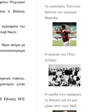
φιλου Ψυχογιού
Το σκάνδαλο Ταπί που
ίναι ο Βλάσης
διέλυσε την τρομερή
Μαρσέιγ
σε πρόσφατα την
λαβ Νίκιτς.
το θέμα ακόμα με
ν επαναπατρισμό
Η κραυγή του Πίπο
Ιντζάγκι
γενείς παίκτες,
αριστερός μπακ
Η ομάδα που αψήφησε
(Β΄ Εθνική), ΝΠΣ
το θάνατο για να μην
χάσει από τους Ναζί