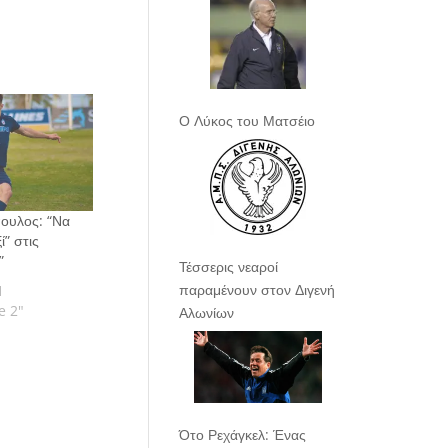
Ο Λύκος του Ματσέιο
ουλος: “Να
ί” στις
”
Τέσσερις νεαροί
παραμένουν στον Διγενή
1
e 2"
Αλωνίων
Ότο Ρεχάγκελ: Ένας