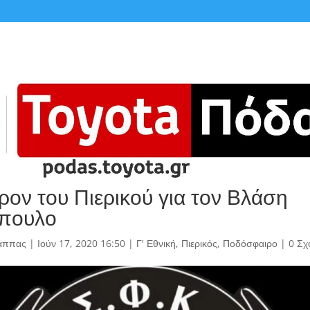
ρον του Πιερικού για τον Βλάση
όπουλο
άππας
|
Ιούν 17, 2020 16:50
|
Γ' Εθνική
,
Πιερικός
,
Ποδόσφαιρο
|
0 Σχ