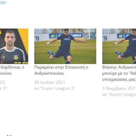
ctor
 Καρδίτσας ο
Παραμένει στην Επισκοπή ο
Βλάσης Ανδρικόπ
πουλος
Ανδρικόπουλος
μπούμε με το “δεξ
υποχρεώσεις μας
023
26 Ιουλίου 2021
e 2"
σε "Super League 2"
5 Νοεμβρίου 202
σε "Super Leagu