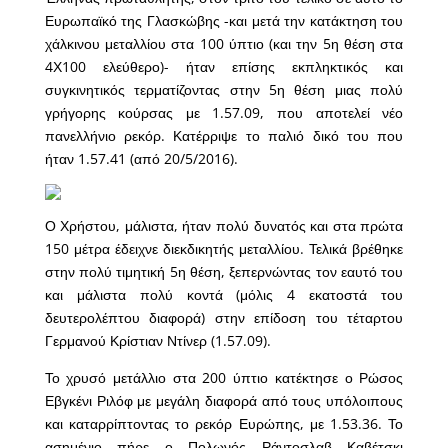
Ευρωπαϊκό της Γλασκώβης -και μετά την κατάκτηση του
χάλκινου μεταλλίου στα 100 ύπτιο (και την 5η θέση στα
4Χ100 ελεύθερο)- ήταν επίσης εκπληκτικός και
συγκινητικός τερματίζοντας στην 5η θέση μιας πολύ
γρήγορης κούρσας με 1.57.09, που αποτελεί νέο
πανελλήνιο ρεκόρ. Κατέρριψε το παλιό δικό του που
ήταν 1.57.41 (από 20/5/2016).
Ο Χρήστου, μάλιστα, ήταν πολύ δυνατός και στα πρώτα
150 μέτρα έδειχνε διεκδικητής μεταλλίου. Τελικά βρέθηκε
στην πολύ τιμητική 5η θέση, ξεπερνώντας τον εαυτό του
και μάλιστα πολύ κοντά (μόλις 4 εκατοστά του
δευτερολέπτου διαφορά) στην επίδοση του τέταρτου
Γερμανού Κρίστιαν Ντίνερ (1.57.09).
Το χρυσό μετάλλιο στα 200 ύπτιο κατέκτησε ο Ρώσος
Εβγκένι Ριλόφ με μεγάλη διαφορά από τους υπόλοιπους
και καταρρίπτοντας το ρεκόρ Ευρώπης, με 1.53.36. Το
ασημένιο πήρε ο Πολωνός Ράντοσλαβ Καβέτσκι