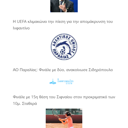
Η UEFA κλιμακώνει την πίεση για την απομάκρυνση του
Ινφαντίνο
ΑΟ Παραλίας: Φινάλε με δύο, ανακοίνωσε Σιδηρόπουλο
Φινάλε με 15η θέση του Σιφναίου στον προκριματικό των
10μ. Σταθερά