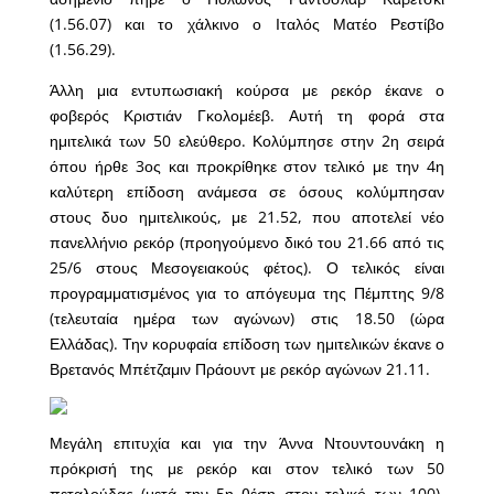
(1.56.07) και το χάλκινο ο Ιταλός Ματέο Ρεστίβο
(1.56.29).
Άλλη μια εντυπωσιακή κούρσα με ρεκόρ έκανε ο
φοβερός Κριστιάν Γκολομέεβ. Αυτή τη φορά στα
ημιτελικά των 50 ελεύθερο. Κολύμπησε στην 2η σειρά
όπου ήρθε 3ος και προκρίθηκε στον τελικό με την 4η
καλύτερη επίδοση ανάμεσα σε όσους κολύμπησαν
στους δυο ημιτελικούς, με 21.52, που αποτελεί νέο
πανελλήνιο ρεκόρ (προηγούμενο δικό του 21.66 από τις
25/6 στους Μεσογειακούς φέτος). Ο τελικός είναι
προγραμματισμένος για το απόγευμα της Πέμπτης 9/8
(τελευταία ημέρα των αγώνων) στις 18.50 (ώρα
Ελλάδας). Την κορυφαία επίδοση των ημιτελικών έκανε ο
Βρετανός Μπέτζαμιν Πράουντ με ρεκόρ αγώνων 21.11.
Μεγάλη επιτυχία και για την Άννα Ντουντουνάκη η
πρόκρισή της με ρεκόρ και στον τελικό των 50
πεταλούδας (μετά την 5η θέση στον τελικό των 100).