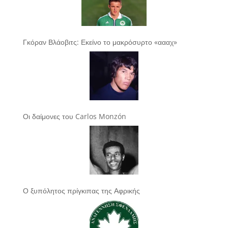
Γκόραν Βλάοβιτς: Εκείνο το μακρόσυρτο «αααχ»
Οι δαίμονες του Carlos Monzón
Ο ξυπόλητος πρίγκιπας της Αφρικής