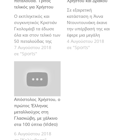
πεταλούδα. Τρίτος
Χρήστου και Δράκου
τελικός για Χρήστου
Σε εξαιρετική
Ο εκπληκτικός και
κατάσταση η Άννα
συγκινητικός Κριστιάν
Ντουντουνάκη έκανε
Γκολομέεβ τα έδωσε
την υπέρβασή της και
όλα και στον τελικό των
έφερε μια μεγάλη
50 πεταλούδας της
διάκριση στον τελικό
4 Αυγούστου 2018
κολύμβησης, στο
7 Αυγούστου 2018
των 100 πεταλούδας,
σε "Sports"
Ευρωπαϊκό
σε "Sports"
στο απογευματινό
πρωτάθλημα υγρού
πρόγραμμα των
στίβου της Γλασκώβης,
αγωνισμάτων της
την Τρίτη το απόγευμα.
κολύμβησης, στη
δεύτερη μέρα του
Ευρωπαϊκού
πρωταθλήματος υγρού
στίβου στη Γλασκώβη.
Απόστολος Χρήστου, ο
πρώτος ‘Ελληνας
μεταλλιούχος στη
Γλασκώβη, με χάλκινο
στα 100 ύπτιο (Video)
6 Αυγούστου 2018
σε "Κολύμβηση"