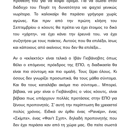
πρόθεσή του για να κόψει δρόμο. Για να δώσει στον
διάδοχο του Πογέτ τη δυνατότητα να ψαχτεί γενικώς
νωρίτερα. Το καλοκαίρι θα περάσει γρήγορα χωρίς
αγώνες. Και πριν από την πρώτη κλήση του
Σεπτεμβρίου ο κόουτς θα πρέπει να έχει έτοιμος το δικό
του «χάρτη», να έχει κάνει την έρευνά του, να έχει
συζητήσει με τους παίκτες. Αυτούς που θα επιλέξει, ίσως
και κάποιους από εκείνους που δεν θα επιλέξει…
Αν ο «εκλεκτός» είναι τελικά ο Ιβάν Γιοβάνοβιτς όπως
θέλει ο επόμενος πρόεδρος της ΕΠΟ, η διαδικασία θα
είναι πιο σύντομη και πιο ομαλή. Τους ξέρει όλους. Κι
όσους δεν γνωρίζει προσωπικά, θα τους μάθει σύντομα.
Και θα τους καταλάβει ακόμα πιο σύντομα… Μπορεί,
βέβαια, να μην είναι ο Γιοβάνοβιτς ο νέος κόουτς, είναι
βέβαιο πως υπάρχουν πολλές προτάσεις στην ΕΠΟ για
ξένους προπονητές. Σ’ αυτή την περίπτωση θα χρειαστεί
πολύς χρόνος. Ειδικά αν έρθει ένας «Ρανιέρι», ένας
«Σκίμπε», ένας «Φαν’τ Σχιπ», δηλαδή προπονητής που
δεν έχει περάσει καν από τη χώρα μας. Θα πείτε σωστά