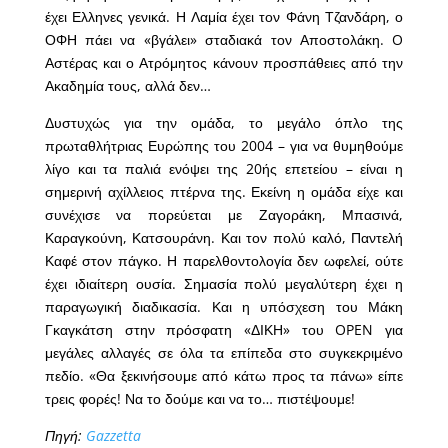
έχει Ελληνες γενικά. Η Λαμία έχει τον Φάνη Τζανδάρη, ο
ΟΦΗ πάει να «βγάλει» σταδιακά τον Αποστολάκη. O
Αστέρας και ο Ατρόμητος κάνουν προσπάθειες από την
Ακαδημία τους, αλλά δεν…
Δυστυχώς για την ομάδα, το μεγάλο όπλο της
πρωταθλήτριας Ευρώπης του 2004 – για να θυμηθούμε
λίγο και τα παλιά ενόψει της 20ής επετείου – είναι η
σημερινή αχίλλειος πτέρνα της. Εκείνη η ομάδα είχε και
συνέχισε να πορεύεται με Ζαγοράκη, Μπασινά,
Καραγκούνη, Κατσουράνη. Και τον πολύ καλό, Παντελή
Καφέ στον πάγκο. Η παρελθοντολογία δεν ωφελεί, ούτε
έχει ιδιαίτερη ουσία. Σημασία πολύ μεγαλύτερη έχει η
παραγωγική διαδικασία. Και η υπόσχεση του Μάκη
Γκαγκάτση στην πρόσφατη «ΔΙΚΗ» του OPEN για
μεγάλες αλλαγές σε όλα τα επίπεδα στο συγκεκριμένο
πεδίο. «Θα ξεκινήσουμε από κάτω προς τα πάνω» είπε
τρεις φορές! Να το δούμε και να το… πιστέψουμε!
Πηγή:
Gazzetta