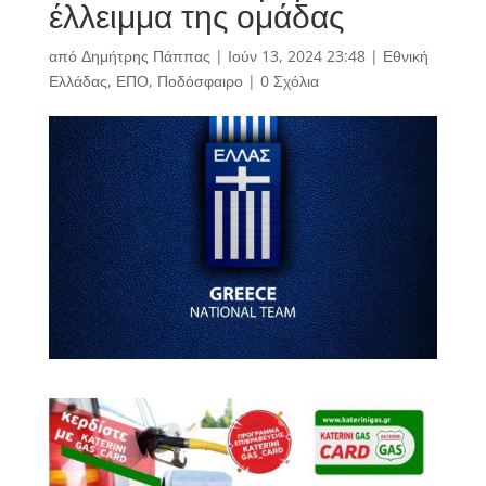
έλλειμμα της ομάδας
από
Δημήτρης Πάππας
|
Ιούν 13, 2024 23:48
|
Εθνική
Ελλάδας
,
ΕΠΟ
,
Ποδόσφαιρο
|
0 Σχόλια