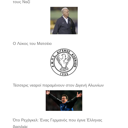
τους Ναζί
Ο Λύκος του Ματσέιο
Τέσσερις νεαροί παραμένουν στον Διγενή Αλωνίων
Ότο Ρεχάγκελ: Ένας Γερμανός που έγινε Έλληνας
βασιλιάς