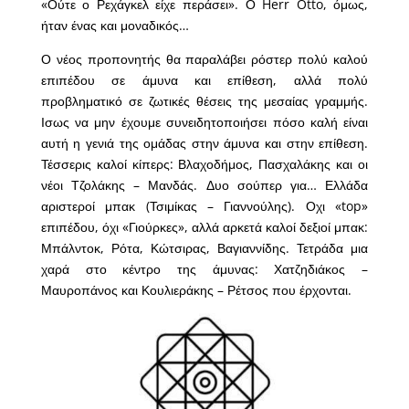
«Ούτε ο Ρεχάγκελ είχε περάσει». Ο Herr Otto, όμως,
ήταν ένας και μοναδικός…
Ο νέος προπονητής θα παραλάβει ρόστερ πολύ καλού
επιπέδου σε άμυνα και επίθεση, αλλά πολύ
προβληματικό σε ζωτικές θέσεις της μεσαίας γραμμής.
Ισως να μην έχουμε συνειδητοποιήσει πόσο καλή είναι
αυτή η γενιά της ομάδας στην άμυνα και στην επίθεση.
Τέσσερις καλοί κίπερς: Βλαχοδήμος, Πασχαλάκης και οι
νέοι Τζολάκης – Μανδάς. Δυο σούπερ για… Ελλάδα
αριστεροί μπακ (Τσιμίκας – Γιαννούλης). Οχι «top»
επιπέδου, όχι «Γιούρκες», αλλά αρκετά καλοί δεξιοί μπακ:
Μπάλντοκ, Ρότα, Κώτσιρας, Βαγιαννίδης. Τετράδα μια
χαρά στο κέντρο της άμυνας: Χατζηδιάκος –
Μαυροπάνος και Κουλιεράκης – Ρέτσος που έρχονται.