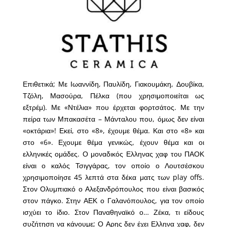
Επιθετικά; Με Ιωαννίδη, Παυλίδη, Γιακουμάκη, Δουβίκα,
Τζόλη, Μασούρα, Πέλκα (που χρησιμοποιείται ως
εξτρέμ). Με «Ντέλια» που έρχεται φορτσάτος. Με την
πείρα των Μπακασέτα – Μάνταλου που, όμως δεν είναι
«οκτάρια»! Εκεί, στο «8», έχουμε θέμα. Και στο «8» και
στο «6». Εχουμε θέμα γενικώς, έχουν θέμα και οι
ελληνικές ομάδες. Ο μοναδικός Ελληνας χαφ του ΠΑΟΚ
είναι ο καλός Τσιγγάρας, τον οποίο ο Λουτσέσκου
χρησιμοποίησε 45 λεπτά στα δέκα ματς των play offs.
Στον Ολυμπιακό ο Αλεξανδρόπουλος που είναι βασικός
στον πάγκο. Στην ΑΕΚ ο Γαλανόπουλος, για τον οποίο
ισχύει το ίδιο. Στον Παναθηναϊκό ο… Ζέκα, τι είδους
συζήτηση να κάνουμε; Ο Αρης δεν έχει Ελληνα χαφ, δεν