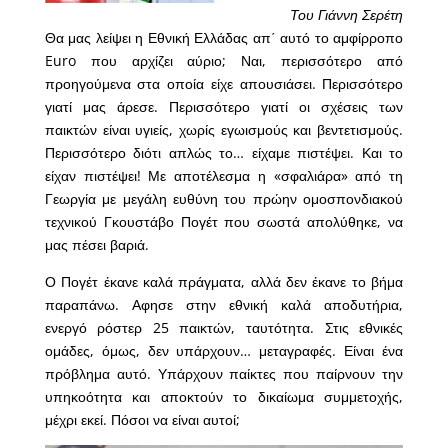
Του Γιάννη Σερέτη
Θα μας λείψει η Εθνική Ελλάδας απ΄ αυτό το αμφίρροπο
Euro που αρχίζει αύριο; Ναι, περισσότερο από
προηγούμενα στα οποία είχε απουσιάσει. Περισσότερο
γιατί μας άρεσε. Περισσότερο γιατί οι σχέσεις των
παικτών είναι υγιείς, χωρίς εγωισμούς και βεντετισμούς.
Περισσότερο διότι απλώς το… είχαμε πιστέψει. Και το
είχαν πιστέψει! Με αποτέλεσμα η «σφαλιάρα» από τη
Γεωργία με μεγάλη ευθύνη του πρώην ομοσπονδιακού
τεχνικού Γκουστάβο Πογέτ που σωστά απολύθηκε, να
μας πέσει βαριά.
Ο Πογέτ έκανε καλά πράγματα, αλλά δεν έκανε το βήμα
παραπάνω. Αφησε στην εθνική καλά αποδυτήρια,
ενεργό ρόστερ 25 παικτών, ταυτότητα. Στις εθνικές
ομάδες, όμως, δεν υπάρχουν… μεταγραφές. Είναι ένα
πρόβλημα αυτό. Υπάρχουν παίκτες που παίρνουν την
υπηκοότητα και αποκτούν το δικαίωμα συμμετοχής,
μέχρι εκεί. Πόσοι να είναι αυτοί;