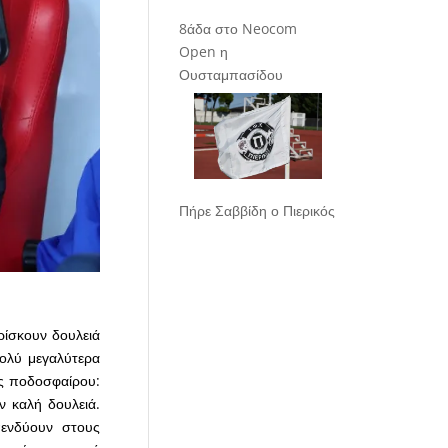
8άδα στο Neocom
Open η
Ουσταμπασίδου
Πήρε Σαββίδη ο Πιερικός
ρίσκουν δουλειά
ολύ μεγαλύτερα
μας ποδοσφαίρου:
ν καλή δουλειά.
πενδύουν στους