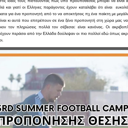
τις ιδέες τους πιστεύοντας πως υπό προϋποθέσεις μπορεί να είναι α
λλά και γιατί οι Ελληνες παράγοντες έχουν καταλάβει ότι είναι ευκολ
ατα για ένα προπονητή από το να αποκτήσεις πχ ένα παίκτη με μεγάλ
ίναι κι αυτά που επιτρέπουν σε ένα ξένο προπονητή στη χώρα μας ν
οιον τον πληρώσεις πολλά τον σέβεσαι: είναι κανόνας. Οι ακριβοπ
έχουν περάσει από την Ελλάδα δούλεψαν οι πιο πολλοί εδώ όπως ακρ
ι.