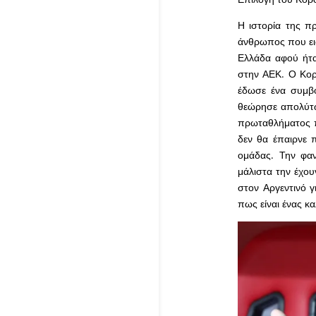
Η ιστορία της π
άνθρωπος που εισ
Ελλάδα αφού ήτα
στην ΑΕΚ. Ο Κορ
έδωσε ένα συμβό
θεώρησε απολύτω
πρωταθλήματος π
δεν θα έπαιρνε π
ομάδας. Την φα
μάλιστα την έχου
στον Αργεντινό γ
πως είναι ένας 