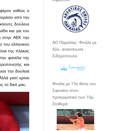
αφέρον καθώς ο
περάσει από την
 κόουτς δούλευε
άδα και για του
α στην ΑΕΚ την
ΑΟ Παραλίας: Φινάλε με
α του ελληνικού
δύο, ανακοίνωσε
ίναι της πλάκας
Σιδηρόπουλο
 την φανέλα της
προπονητής και
ωσε την δουλειά
λά γιατί κρίνει
Φινάλε με 15η θέση του
 το δικό μας.
Σιφναίου στον
προκριματικό των 10μ.
Σταθερά