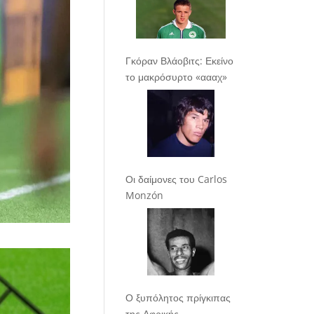
Γκόραν Βλάοβιτς: Εκείνο
το μακρόσυρτο «αααχ»
Οι δαίμονες του Carlos
Monzón
Ο ξυπόλητος πρίγκιπας
της Αφρικής