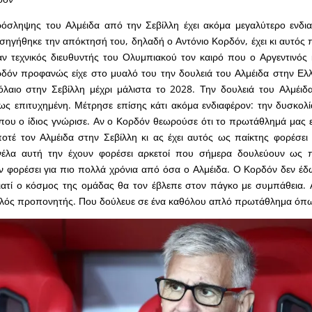
ρόσληψης του Αλμέιδα από την Σεβίλλη έχει ακόμα μεγαλύτερο ενδι
ηγήθηκε την απόκτησή του, δηλαδή ο Αντόνιο Κορδόν, έχει κι αυτός 
ν τεχνικός διευθυντής του Ολυμπιακού τον καιρό που ο Αργεντινός
δόν προφανώς είχε στο μυαλό του την δουλειά του Αλμέιδα στην Ελλ
λαιο στην Σεβίλλη μέχρι μάλιστα το 2028. Την δουλειά του Αλμέιδ
ς επιτυχημένη. Μέτρησε επίσης κάτι ακόμα ενδιαφέρον: την δυσκολί
ου ο ίδιος γνώρισε. Αν ο Κορδόν θεωρούσε ότι το πρωτάθλημά μας ε
οτέ τον Αλμέιδα στην Σεβίλλη κι ας έχει αυτός ως παίκτης φορέσει
νέλα αυτή την έχουν φορέσει αρκετοί που σήμερα δουλεύουν ως 
ν φορέσει για πιο πολλά χρόνια από όσα ο Αλμέιδα. Ο Κορδόν δεν έδ
ιατί ο κόσμος της ομάδας θα τον έβλεπε στον πάγκο με συμπάθεια. Αλ
καλός προπονητής. Που δούλευε σε ένα καθόλου απλό πρωτάθλημα όπως