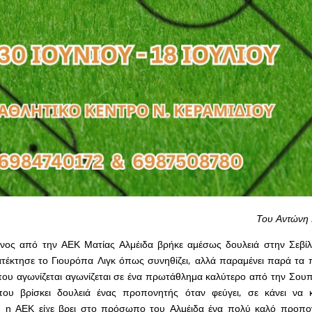
Του Αντώνη
νος από την ΑΕΚ Ματίας Αλμέιδα βρήκε αμέσως δουλειά στην Σεβίλ
ατέκτησε το Γιουρόπα Λιγκ όπως συνηθίζει, αλλά παραμένει παρά τα
ου αγωνίζεται αγωνίζεται σε ένα πρωτάθλημα καλύτερο από την Σουπ
ου βρίσκει δουλειά ένας προπονητής όταν φεύγει, σε κάνει να κα
, η ΑΕΚ είχε βρει στο πρόσωπο του Αλμέιδα ένα πολύ καλό προπο