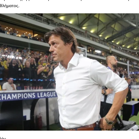
θλήματος.
δόν