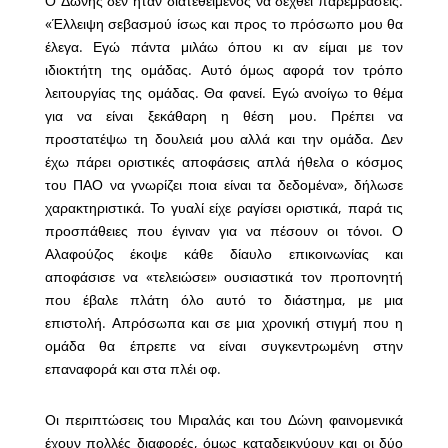
Ο Δώνης δεν ήταν διατεθειμένος να δεχθεί παρεμβάσεις.
«Έλλειψη σεβασμού ίσως και προς το πρόσωπο μου θα
έλεγα. Εγώ πάντα μιλάω όπου κι αν είμαι με τον
ιδιοκτήτη της ομάδας. Αυτό όμως αφορά τον τρόπο
λειτουργίας της ομάδας. Θα φανεί. Εγώ ανοίγω το θέμα
για να είναι ξεκάθαρη η θέση μου. Πρέπει να
προστατέψω τη δουλειά μου αλλά και την ομάδα. Δεν
έχω πάρει οριστικές αποφάσεις απλά ήθελα ο κόσμος
του ΠΑΟ να γνωρίζει ποια είναι τα δεδομένα», δήλωσε
χαρακτηριστικά. Το γυαλί είχε ραγίσει οριστικά, παρά τις
προσπάθειες που έγιναν για να πέσουν οι τόνοι. Ο
Αλαφούζος έκοψε κάθε δίαυλο επικοινωνίας και
αποφάσισε να «τελειώσει» ουσιαστικά τον προπονητή
που έβαλε πλάτη όλο αυτό το διάστημα, με μια
επιστολή. Απρόσωπα και σε μια χρονική στιγμή που η
ομάδα θα έπρεπε να είναι συγκεντρωμένη στην
επαναφορά και στα πλέι οφ.
Οι περιπτώσεις του Μιραλάς και του Δώνη φαινομενικά
έχουν πολλές διαφορές, όμως καταδεικνύουν και οι δύο