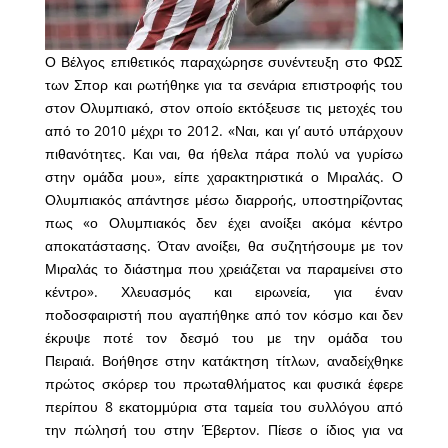
Ο Βέλγος επιθετικός παραχώρησε συνέντευξη στο ΦΩΣ
των Σπορ και ρωτήθηκε για τα σενάρια επιστροφής του
στον Ολυμπιακό, στον οποίο εκτόξευσε τις μετοχές του
από το 2010 μέχρι το 2012. «Ναι, και γι’ αυτό υπάρχουν
πιθανότητες. Και ναι, θα ήθελα πάρα πολύ να γυρίσω
στην ομάδα μου», είπε χαρακτηριστικά ο Μιραλάς. Ο
Ολυμπιακός απάντησε μέσω διαρροής, υποστηρίζοντας
πως «ο Ολυμπιακός δεν έχει ανοίξει ακόμα κέντρο
αποκατάστασης. Όταν ανοίξει, θα συζητήσουμε με τον
Μιραλάς το διάστημα που χρειάζεται να παραμείνει στο
κέντρο». Χλευασμός και ειρωνεία, για έναν
ποδοσφαιριστή που αγαπήθηκε από τον κόσμο και δεν
έκρυψε ποτέ τον δεσμό του με την ομάδα του
Πειραιά. Βοήθησε στην κατάκτηση τίτλων, αναδείχθηκε
πρώτος σκόρερ του πρωταθλήματος και φυσικά έφερε
περίπου 8 εκατομμύρια στα ταμεία του συλλόγου από
την πώλησή του στην Έβερτον. Πίεσε ο ίδιος για να