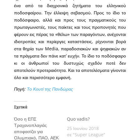
ένα από τα διαχρονικά ζητήματα του ελληνικού
ποδοσφαίρου. Την έλλειψη σεβασμού. Προς το ίδιο το
ποδόσφαιρο, αλλά και προς τους πραγματικούς του
πρωταγωνιστές, τους παίκτες και τους προπονητές που
φέρουν εις πέρας τα «θέλω» των παραγόντων, ανέχονται
ιδιοτροπίες και περίεργες καταστάσεις, ρίχνονται βορά
στα θηρία των Media, παραδοσιακών και ψηφιακών αν
τα πράγματα δεν πάνε κατ’ ευχήν. Το ίδιο το ποδόσφαιρο
κι οι άνθρωποί του δυστυχώς σχεδόν ποτέ δεν
αποτελούν προτεραιότητα. Και τα αποτελέσματα γίνονται
όλο και περισσότερο εμφανή.
Πηγή:
Το Κουτί της Πανδώρας
Σχετικά
Όσο η ΕΠΣ
Quo vadis?
Τραχανοπλαγιάς
25 Ιουνίου 2018
αποφασίζει για
σε "Super League"
Ολυμπιακό, ΠΑΟ, ΑΕΚ