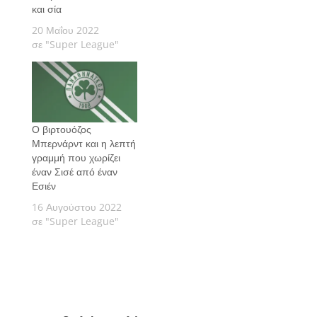
και σία
20 Μαΐου 2022
σε "Super League"
Ο βιρτουόζος
Μπερνάρντ και η λεπτή
γραμμή που χωρίζει
έναν Σισέ από έναν
Εσιέν
16 Αυγούστου 2022
σε "Super League"