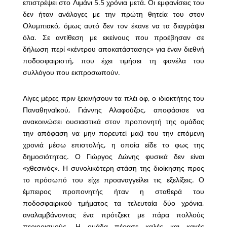
επιστρέψει στο Λιμάνι 5.5 χρόνια μετά. Οι εμφανίσεις του
δεν ήταν ανάλογες με την πρώτη θητεία του στον
Ολυμπιακό, όμως αυτό δεν τον έκανε να τα διαγράψει
όλα. Σε αντίθεση με εκείνους που προέβησαν σε
δήλωση περί «κέντρου αποκατάστασης» για έναν διεθνή
ποδοσφαιριστή, που έχει τιμήσει τη φανέλα του
συλλόγου που εκπροσωπούν.
Λίγες μέρες πριν ξεκινήσουν τα πλέι οφ, ο ιδιοκτήτης του
Παναθηναϊκού, Γιάννης Αλαφούζος, αποφάσισε να
ανακοινώσει ουσιαστικά στον προπονητή της ομάδας
την απόφαση να μην πορευτεί μαζί του την επόμενη
χρονιά μέσω επιστολής, η οποία είδε το φως της
δημοσιότητας. Ο Γιώργος Δώνης φυσικά δεν είναι
«χθεσινός». Η συνολικότερη στάση της διοίκησης προς
το πρόσωπό του είχε προαναγγείλει τις εξελίξεις. Ο
έμπειρος προπονητής ήταν η σταθερά του
ποδοσφαιρικού τμήματος τα τελευταία δύο χρόνια,
αναλαμβάνοντας ένα πρότζεκτ με πάρα πολλούς
περιορισμούς. Η ομάδα πέρασε καλές και κακές