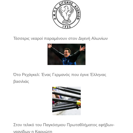
Τέσσερις νεαροί παραμένουν στον Διγενή Αλωνίων
Ότο Ρεχάγκελ: Ένας Γερμανός που έγινε Έλληνας
βασιλιάς
Στον τελικό του Παγκόσμιου Πρωταθλήματος εφήβων-
νεανίδων η Καρυώτη