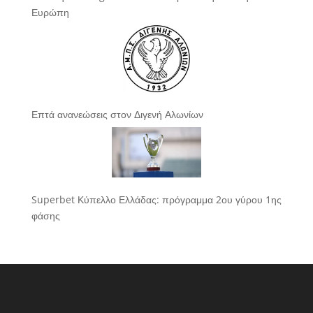
Ευρώπη
Επτά ανανεώσεις στον Διγενή Αλωνίων
Superbet Κύπελλο Ελλάδας: πρόγραμμα 2ου γύρου 1ης
φάσης