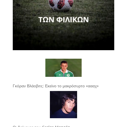
Γκόραν Βλάοβιτς: Εκείνο το μακρόσυρτο «αααχ»