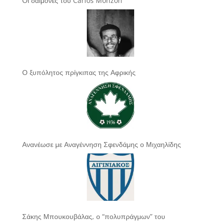
Οι δαίμονες του Carlos Monzón
Ο ξυπόλητος πρίγκιπας της Αφρικής
Ανανέωσε με Αναγέννηση Σφενδάμης ο Μιχαηλίδης
Σάκης Μπουκουβάλας, ο “πολυπράγμων” του