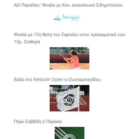
ΑΟ Παραλίας: Φινάλε με δύο, ανακοίνωσε Σιδηρόπουλο
Φινάλε με 15η θέση του Σιφναίου στον προκριματικό των
10μ. Σταθερά
8άδα στο Neocom Open η Ουσταμπασίδου
Πήρε Σαββίδη ο Πιερικός