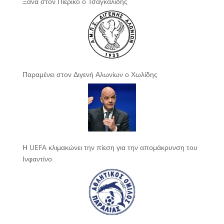
Ξανά στον Πιερικό ο Τσαγκαλίδης
Παραμένει στον Διγενή Αλωνίων ο Χωλίδης
Η UEFA κλιμακώνει την πίεση για την απομάκρυνση του
Ινφαντίνο