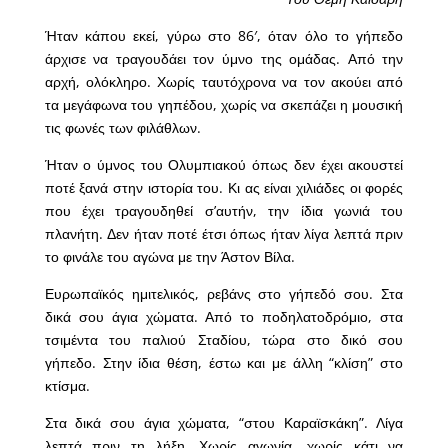
Ήταν κάπου εκεί, γύρω στο 86′, όταν όλο το γήπεδο
άρχισε να τραγουδάει τον ύμνο της ομάδας. Από την
αρχή, ολόκληρο. Χωρίς ταυτόχρονα να τον ακούει από
τα μεγάφωνα του γηπέδου, χωρίς να σκεπάζει η μουσική
τις φωνές των φιλάθλων.
Ήταν ο ύμνος του Ολυμπιακού όπως δεν έχει ακουστεί
ποτέ ξανά στην ιστορία του. Κι ας είναι χιλιάδες οι φορές
που έχει τραγουδηθεί σ’αυτήν, την ίδια γωνιά του
πλανήτη. Δεν ήταν ποτέ έτσι όπως ήταν λίγα λεπτά πριν
το φινάλε του αγώνα με την Άστον Βίλα.
Ευρωπαϊκός ημιτελικός, ρεβάνς στο γήπεδό σου. Στα
δικά σου άγια χώματα. Από το ποδηλατοδρόμιο, στα
τσιμέντα του παλιού Σταδίου, τώρα στο δικό σου
γήπεδο. Στην ίδια θέση, έστω και με άλλη “κλίση” στο
κτίσμα.
Στα δικά σου άγια χώματα, “στου Καραϊσκάκη”. Λίγα
λεπτά πριν τη λήξη. Χωρίς αγωνία, χωρίς κάτι να