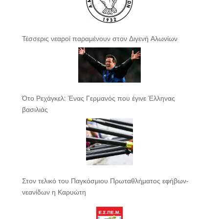
Τέσσερις νεαροί παραμένουν στον Διγενή Αλωνίων
Ότο Ρεχάγκελ: Ένας Γερμανός που έγινε Έλληνας
βασιλιάς
Στον τελικό του Παγκόσμιου Πρωταθλήματος εφήβων-
νεανίδων η Καρυώτη