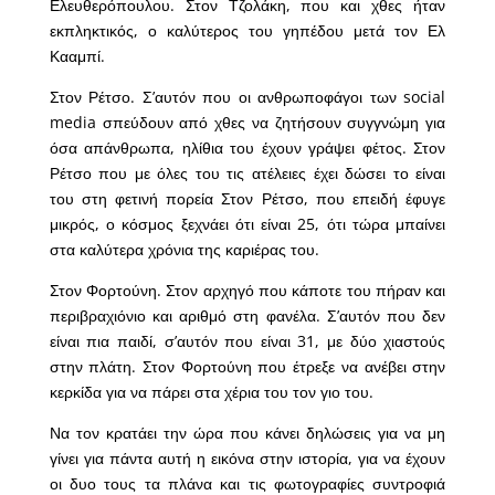
Ελευθερόπουλου. Στον Τζολάκη, που και χθες ήταν
εκπληκτικός, ο καλύτερος του γηπέδου μετά τον Ελ
Κααμπί.
Στον Ρέτσο. Σ’αυτόν που οι ανθρωποφάγοι των social
media σπεύδουν από χθες να ζητήσουν συγγνώμη για
όσα απάνθρωπα, ηλίθια του έχουν γράψει φέτος. Στον
Ρέτσο που με όλες του τις ατέλειες έχει δώσει το είναι
του στη φετινή πορεία Στον Ρέτσο, που επειδή έφυγε
μικρός, ο κόσμος ξεχνάει ότι είναι 25, ότι τώρα μπαίνει
στα καλύτερα χρόνια της καριέρας του.
Στον Φορτούνη. Στον αρχηγό που κάποτε του πήραν και
περιβραχιόνιο και αριθμό στη φανέλα. Σ’αυτόν που δεν
είναι πια παιδί, σ’αυτόν που είναι 31, με δύο χιαστούς
στην πλάτη. Στον Φορτούνη που έτρεξε να ανέβει στην
κερκίδα για να πάρει στα χέρια του τον γιο του.
Να τον κρατάει την ώρα που κάνει δηλώσεις για να μη
γίνει για πάντα αυτή η εικόνα στην ιστορία, για να έχουν
οι δυο τους τα πλάνα και τις φωτογραφίες συντροφιά