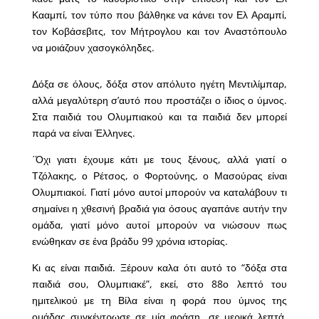
Κααμπί, τον τύπο που βάλθηκε να κάνει τον Ελ Αραμπί,
τον Κοβάσεβιτς, τον Μήτρογλου και τον Αναστόπουλο
να μοιάζουν χασογκόληδες.
Δόξα σε όλους, δόξα στον απόλυτο ηγέτη Μεντιλίμπαρ,
αλλά μεγαλύτερη σ’αυτό που προστάζει ο ίδιος ο ύμνος.
Στα παιδιά του Ολυμπιακού και τα παιδιά δεν μπορεί
παρά να είναι Έλληνες.
΄Όχι γιατι έχουμε κάτι με τους ξένους, αλλά γιατί ο
Τζόλακης, ο Ρέτσος, ο Φορτούνης, ο Μασούρας είναι
Ολυμπιακοί. Γιατί μόνο αυτοί μπορούν να καταλάβουν τι
σημαίνει η χθεσινή βραδιά για όσους αγαπάνε αυτήν την
ομάδα, γιατί μόνο αυτοί μπορούν να νιώσουν πως
ενώθηκαν σε ένα βράδυ 99 χρόνια ιστορίας.
Κι ας είναι παιδιά. Ξέρουν καλα ότι αυτό το “δόξα στα
παιδιά σου, Ολυμπιακέ”, εκεί, στο 88ο λεπτό του
ημιτελικού με τη Βίλα είναι η φορά που ύμνος της
ομάδας συγκέντρωσε σε μία φράση, σε μερικά λεπτά,