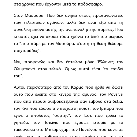
στα χρόνια που έρχονται μετά το ποδόσφαιρο.
Στον Μασούρα. Που δεν ανήκει στους πρωταγωνιστές
των τελευταίων αγώνων, αλλά δεν είναι έξω από τη
συνολική εικόνα αυτής της ανεπανάληπτης πορείας. Που
κι αυτός έχει να ακούει τόσα χρόνια το δικό του ρεφρέν,
το “που πάμε με τον Μασούρα, σ’αυτή τη θέση θέλουμε
παιχταράδες”.
Ναι, προφανώς και δεν έστειλαν μόνο Έλληνες τον
Ολυμπιακό στον τελικό. Όμως αυτοί είναι “τα παιδιά
του”.
Αυτοί, περισσότερο από τον Κάρμο που ήρθε να δώσει
αυτό που έλειπε στο κέντρο της άμυνας, τον Ροντινέι
που από πέρυσι ανεβοκατεβαίνει σαν έμβολο στα δεξιά,
τον Κίνι που έδωσε την αξέχαστη ασίστ, τον Ιμπόρα που
έγινε ο απόλυτος “σύρτης”, τον Έσε που τρώει το
γήπεδο, τον Τσικίνιο που έγραψε ιστορία με τα
τακουνάκια στο Μπέρμινχαμ, τον Ποντένσε που κάνει σε
κάθε ματς το καθοριστικό στην επίθεση και τον Ελ