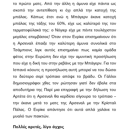
το πρώτο ματς. Από την άλλη η άμυνα είχε πάντα ως
σκοπό την αντεπίθεση κι όχι απλά την κατοχή της
μπάλας. Κάπως έτσι ενώ η Μπάγερν έκανε κατοχή
μπάλας της τάξης του 60%, είχε ως καλύτερό της τον
τερματοφύλακά της: ο Νόγιερ είχε με πέντε τουλάχιστον
μεγάλες επεμβάσεις! Όταν στον Ενρίκε επισημαίνουν ότι
η Αρσεναλ έπαιξε την καλύτερη άμυνα συνολικά στο
Τσάμπιονς λιγκ αυτός επισημαίνει πως καμία ομάδα
φέτος στην Ευρώπη δεν είχε την αμυντική προσήλωση
που είχε η δική του στην ρεβάνς με την Μπάγερν. Για τον
Ισπανό κόουτς η προσήλωση αυτή μπορεί να του δώσει
το δεύτερο σερί τρόπαιο απόψε το βράδυ. Οι Γάλλοι
δημοσιογράφοι χθες τον ρώτησαν γιατί δεν έβαλε στα
αποδυτήρια της Παρί μια επιγραφή με την δήλωση του
Αρτέτα ότι η Αρσεναλ θα κερδίσει σίγουρα το τρόπαιο –
την έκανε μετά το ματς της Αρσεναλ με την Κρίσταλ
Πάλας. Ο Ενρίκε απάντησε ότι αυτά απλά χαλάνε το
μυαλό των παικτών.
Πολλές αρετές, λίγο άγχος