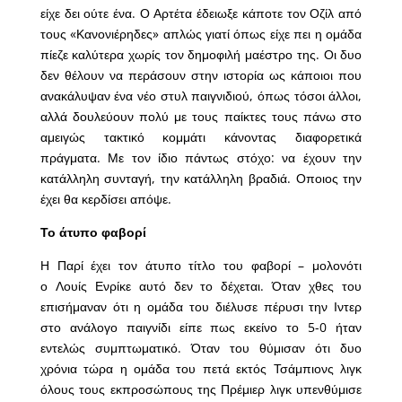
είχε δει ούτε ένα. Ο Αρτέτα έδειωξε κάποτε τον Οζίλ από
τους «Κανονιέρηδες» απλώς γιατί όπως είχε πει η ομάδα
πίεζε καλύτερα χωρίς τον δημοφιλή μαέστρο της. Οι δυο
δεν θέλουν να περάσουν στην ιστορία ως κάποιοι που
ανακάλυψαν ένα νέο στυλ παιγνιδιού, όπως τόσοι άλλοι,
αλλά δουλεύουν πολύ με τους παίκτες τους πάνω στο
αμειγώς τακτικό κομμάτι κάνοντας διαφορετικά
πράγματα. Με τον ίδιο πάντως στόχο: να έχουν την
κατάλληλη συνταγή, την κατάλληλη βραδιά. Οποιος την
έχει θα κερδίσει απόψε.
Το άτυπο φαβορί
Η Παρί έχει τον άτυπο τίτλο του φαβορί – μολονότι
ο Λουίς Ενρίκε αυτό δεν το δέχεται. Όταν χθες του
επισήμαναν ότι η ομάδα του διέλυσε πέρυσι την Ιντερ
στο ανάλογο παιγνίδι είπε πως εκείνο το 5-0 ήταν
εντελώς συμπτωματικό. Όταν του θύμισαν ότι δυο
χρόνια τώρα η ομάδα του πετά εκτός Τσάμπιονς λιγκ
όλους τους εκπροσώπους της Πρέμιερ λιγκ υπενθύμισε