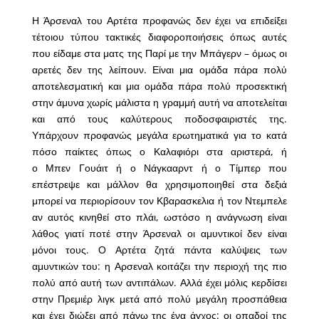
Η Άρσεναλ του Αρτέτα προφανώς δεν έχει να επιδείξει
τέτοιου τύπου τακτικές διαφοροποιήσεις όπως αυτές
που είδαμε στα ματς της Παρί με την Μπάγερν – όμως οι
αρετές δεν της λείπουν. Είναι μια ομάδα πάρα πολύ
αποτελεσματική και μια ομάδα πάρα πολύ προσεκτική
στην άμυνα χωρίς μάλιστα η γραμμή αυτή να αποτελείται
και από τους καλύτερους ποδοσφαιριστές της.
Υπάρχουν προφανώς μεγάλα ερωτηματικά για το κατά
πόσο παίκτες όπως ο Καλαφιόρι στα αριστερά, ή
ο Μπεν Γουάιτ ή ο Νάγκααρντ ή ο Τίμπερ που
επέστρεψε και μάλλον θα χρησιμοποιηθεί στα δεξιά
μπορεί να περιορίσουν τον Κβαρασκελια ή τον Ντεμπελε
αν αυτός κινηθεί στο πλάι, ωστόσο η ανάγνωση είναι
λάθος γιατί ποτέ στην Άρσεναλ οι αμυντικοί δεν είναι
μόνοι τους. Ο Αρτέτα ζητά πάντα καλύψεις των
αμυντικών του: η Αρσεναλ κοιτάζει την περιοχή της πιο
πολύ από αυτή των αντιπάλων. Αλλά έχει μόλις κερδίσει
στην Πρεμιέρ λιγκ μετά από πολύ μεγάλη προσπάθεια
και έχει διώξει από πάνω της ένα άγχος: οι οπαδοί της