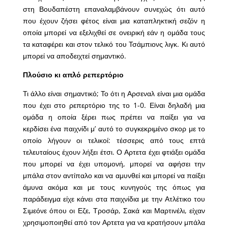
στη Βουδαπέστη επαναλαμβάνουν συνεχώς ότι αυτό
που έχουν ζήσει φέτος είναι μια καταπληκτική σεζόν η
οποία μπορεί να εξελιχθεί σε ονειρική εάν η ομάδα τους
τα καταφέρει και στον τελικό του Τσάμπιονς λιγκ. Κι αυτό
μπορεί να αποδειχτεί σημαντικό.
Πλούσιο κι απλό ρεπερτόριο
Τι άλλο είναι σημαντικό; Το ότι η Αρσεναλ είναι μια ομάδα
που έχει στο ρεπερτόριο της το 1-0. Είναι δηλαδή μια
ομάδα η οποία ξέρει πως πρέπει να παίξει για να
κερδίσει ένα παιχνίδι μ’ αυτό το συγκεκριμένο σκορ με το
οποίο λήγουν οι τελικοί: τέσσερις από τους επτά
τελευταίους έχουν λήξει έτσι. Ο Αρτετα έχει φτιάξει ομάδα
που μπορεί να έχει υπομονή, μπορεί να αφήσει την
μπάλα στον αντίπαλο και να αμυνθεί και μπορεί να παίξει
άμυνα ακόμα και με τους κυνηγούς της όπως για
παράδειγμα είχε κάνει στα παιχνίδια με την Ατλέτικο του
Σιμεόνε όπου οι Εζε, Τροσάρ, Σακά και Μαρτινέλι, είχαν
χρησιμοποιηθεί από τον Αρτετα για να κρατήσουν μπάλα