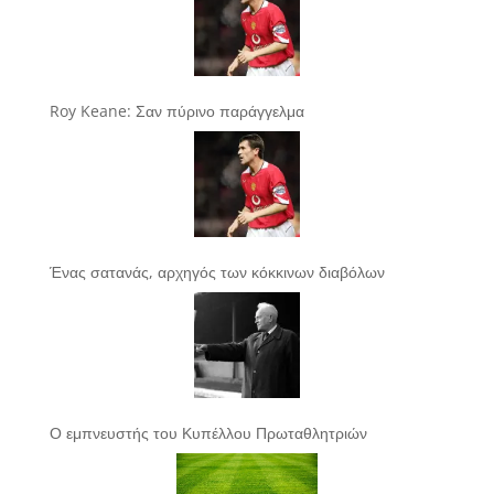
Roy Keane: Σαν πύρινο παράγγελμα
Ένας σατανάς, αρχηγός των κόκκινων διαβόλων
Ο εμπνευστής του Κυπέλλου Πρωταθλητριών