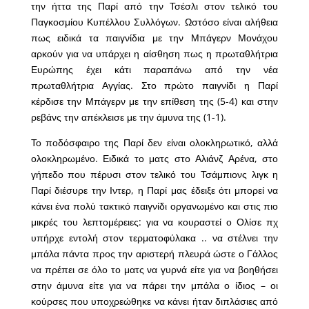
την ήττα της Παρί από την Τσέσλι στον τελικό του
Παγκοσμίου Κυπέλλου Συλλόγων. Ωστόσο είναι αλήθεια
πως ειδικά τα παιγνίδια με την Μπάγερν Μονάχου
αρκούν για να υπάρχει η αίσθηση πως η πρωταθλήτρια
Ευρώπης έχει κάτι παραπάνω από την νέα
πρωταθλήτρια Αγγίας. Στο πρώτο παιγνίδι η Παρί
κέρδισε την Μπάγερν με την επίθεση της (5-4) και στην
ρεβάνς την απέκλεισε με την άμυνα της (1-1).
Το ποδόσφαιρο της Παρί δεν είναι ολοκληρωτικό, αλλά
ολοκληρωμένο. Ειδικά το ματς στο Αλιάνζ Αρένα, στο
γήπεδο που πέρυσι στον τελικό του Τσάμπιονς λιγκ η
Παρί διέσυρε την Ιντερ, η Παρί μας έδειξε ότι μπορεί να
κάνει ένα πολύ τακτικό παιγνίδι οργανωμένο και στις πιο
μικρές του λεπτομέρειες: για να κουραστεί ο Ολίσε πχ
υπήρχε εντολή στον τερματοφύλακα .. να στέλνει την
μπάλα πάντα προς την αριστερή πλευρά ώστε ο Γάλλος
να πρέπει σε όλο το ματς να γυρνά είτε για να βοηθήσει
στην άμυνα είτε για να πάρει την μπάλα ο ίδιος – οι
κούρσες που υποχρεώθηκε να κάνει ήταν διπλάσιες από