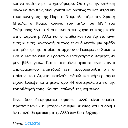
και να παίξουν με το χρονόμετρο. Οσο για την επίθεση
θέλω να πω πως ακούγονται και δικαίως τα καλύτερα για
τους κυνηγούς της Παρί: ο Ντεμπελε πήρε την Χρυσή
Μπάλα, ο Κβαρα κυνηγά τον τίτλο του ΜVP του
Τσάμπιονς λιγκ, ο Ντουε είναι ο πιο χαρισματικός μικρός
στην Ευρώπη. Αλλα και οι επιθετικοί του Αρτετα είναι
ένας κι ένας- αναρωτιέμαι πως είναι δυνατόν μια ομάδα
στο ρόστερ της οποίας υπάρχουν ο Γιοκερες, ο Σάκα, ο
Εζε, ο Μαντουάκε, ο Τροσαρ ο Εντεγκαρντ ο Χαβερτς να
μην βάλει γκολ. Και οι στημένες φάσεις είναι πάντα
σεμιαναριακού επιπέδου: έχει χρονομετρηθεί ότι οι
παίκτες του Ατρέτα εκτελούν φάουλ και κόρνερ αφού
έχουν ξοδέψει κατά μέσω όρο 44 δευτερόλεπτά για την
τοποθέτησή τους. Και την επιλογή της κομπίνας.
Είναι δυο διαφορετικές ομάδες, αλλά είναι ομάδες
προπονητών. Δεν μπορώ να είμαι βέβαιος ότι θα δούμε
ένα πολύ θεαματικό ματς. Αλλά δεν θα πλήξουμε.
Πηγή:
Gazzetta