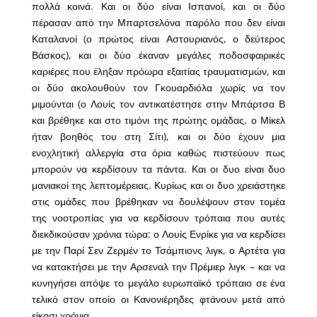
πολλά κοινά. Και οι δύο είναι Ισπανοί, και οι δύο
πέρασαν από την Μπαρτσελόνα παρόλο που δεν είναι
Καταλανοί (ο πρώτος είναι Αστουριανός, ο δεύτερος
Βάσκος), και οι δύο έκαναν μεγάλες ποδοσφαιρικές
καριέρες που έληξαν πρόωρα εξαιτίας τραυματισμών, και
οι δύο ακολουθούν τον Γκουαρδιόλα χωρίς να τον
μιμούνται (ο Λουίς τον αντικατέστησε στην Μπάρτσα Β
και βρέθηκε και στο τιμόνι της πρώτης ομάδας, ο Μίκελ
ήταν βοηθός του στη Σίτι), και οι δύο έχουν μια
ενοχλητική αλλεργία στα όρια καθώς πιστεύουν πως
μπορούν να κερδίσουν τα πάντα. Και οι δυο είναι δυο
μανιακοί της λεπτομέρειας. Κυρίως και οι δυο χρειάστηκε
στις ομάδες που βρέθηκαν να δουλέψουν στον τομέα
της νοοτροπίας για να κερδίσουν τρόπαια που αυτές
διεκδικούσαν χρόνια τώρα: ο Λουίς Ενρίκε για να κερδίσει
με την Παρί Σεν Ζερμέν το Τσάμπιονς λιγκ, ο Αρτέτα για
να κατακτήσει με την Αρσεναλ την Πρέμιερ λιγκ – και να
κυνηγήσει απόψε το μεγάλο ευρωπαϊκό τρόπαιο σε ένα
τελικό στον οποίο οι Κανονιέρηδες φτάνουν μετά από
είκοσι χρόνια.