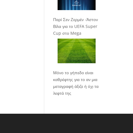
Παρί Σεν Ζερμέν -Άστον
Βίλα για το UEFA Super
Cup στο Mega
Μόνο το γήπεδο είναι
καθρέφτης για το αν μια
μεταγραφή άξιζε ή όχι τα
λεφτά της