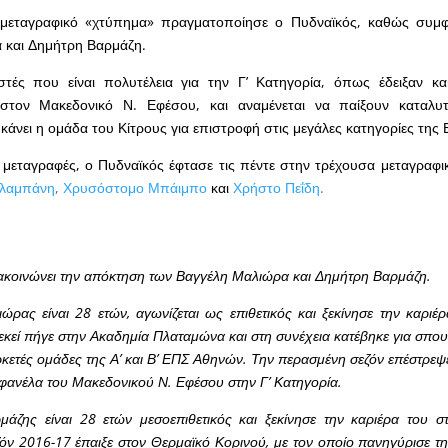
 μεταγραφικό «χτύπημα» πραγματοποίησε ο Πυδναϊκός, καθώς συμ
 και Δημήτρη Βαρμάζη.
τές που είναι πολυτέλεια για την Γ’ Κατηγορία, όπως έδειξαν κα
στον Μακεδονικό Ν. Εφέσου, και αναμένεται να παίξουν καταλυ
άνει η ομάδα του Κίτρους για επιστροφή στις μεγάλες κατηγορίες της Ε
 μεταγραφές, ο Πυδναϊκός έφτασε τις πέντε στην τρέχουσα μεταγραφι
λαμπάνη
,
Χρυσόστομο Μπάιμπο
και
Χρήστο Πεΐδη
.
ακοινώνει την απόκτηση των Βαγγέλη Μαλιώρα και Δημήτρη Βαρμάζη.
ρας είναι 28 ετών, αγωνίζεται ως επιθετικός και ξεκίνησε την καριέρ
εκεί πήγε στην Ακαδημία Πλαταμώνα και στη συνέχεια κατέβηκε για σπο
κετές ομάδες της Α’ και Β’ ΕΠΣ Αθηνών. Την περασμένη σεζόν επέστρεψε
 φανέλα του Μακεδονικού Ν. Εφέσου στην Γ’ Κατηγορία.
άζης είναι 28 ετών μεσοεπιθετικός και ξεκίνησε την καριέρα του 
ζόν 2016-17 έπαιξε στον Θερμαϊκό Κορινού, με τον οποίο πανηγύρισε τ