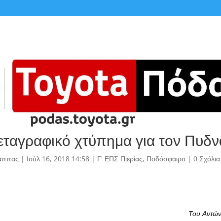
εταγραφικό χτύπημα για τον Πυδν
άππας
|
Ιούλ 16, 2018 14:58
|
Γ' ΕΠΣ Πιερίας
,
Ποδόσφαιρο
|
0 Σχόλια
Του Αντών