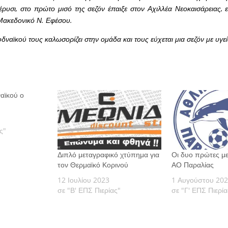
Πέρυσι, στο πρώτο μισό της σεζόν έπαιξε στον Αχιλλέα Νεοκαισάρειας,
 Μακεδονικό Ν. Εφέσου.
δναϊκού τους καλωσορίζει στην ομάδα και τους εύχεται μια σεζόν με υγεία
αϊκού ο
ς"
Διπλό μεταγραφικό χτύπημα για
Οι δυο πρώτες μ
τον Θερμαϊκό Κορινού
ΑΟ Παραλίας
12 Ιουλίου 2023
1 Αυγούστου 20
σε "Β' ΕΠΣ Πιερίας"
σε "Γ' ΕΠΣ Πιερία