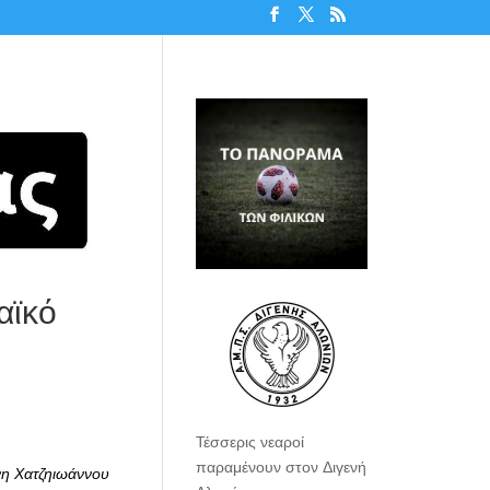
αϊκό
Τέσσερις νεαροί
παραμένουν στον Διγενή
η Χατζηιωάννου