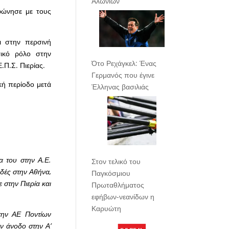
Αλωνίων
φώνησε με τους
ι στην περσινή
τικό ρόλο στην
Ότο Ρεχάγκελ: Ένας
.Π.Σ. Πιερίας.
Γερμανός που έγινε
κή περίοδο μετά
Έλληνας βασιλιάς
α του στην Α.Ε.
Στον τελικό του
υδές στην Αθήνα,
Παγκόσμιου
 στην Πιερία και
Πρωταθλήματος
εφήβων-νεανίδων η
Καρυώτη
στην ΑΕ Ποντίων
ην άνοδο στην Α’