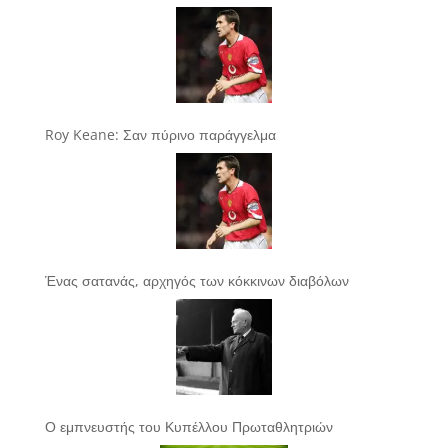
Roy Keane: Σαν πύρινο παράγγελμα
Ένας σατανάς, αρχηγός των κόκκινων διαβόλων
Ο εμπνευστής του Κυπέλλου Πρωταθλητριών