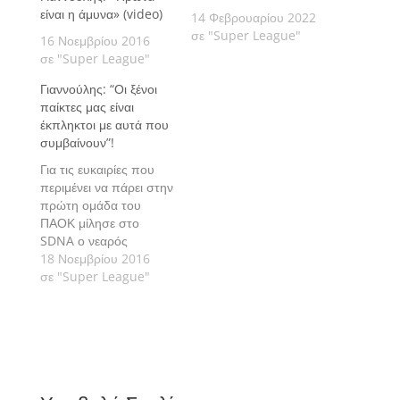
είναι η άμυνα» (video)
14 Φεβρουαρίου 2022
σε "Super League"
16 Νοεμβρίου 2016
σε "Super League"
Γιαννούλης: “Οι ξένοι
παίκτες μας είναι
έκπληκτοι με αυτά που
συμβαίνουν”!
Για τις ευκαιρίες που
περιμένει να πάρει στην
πρώτη ομάδα του
ΠΑΟΚ μίλησε στο
SDNA ο νεαρός
ποδοσφαιριστής του
18 Νοεμβρίου 2016
Δικεφάλου, Δημήτρης
σε "Super League"
Γιαννούλης. Ο
Κατερινιώτης
ποδοσφαιριστής αναφέ
ρθηκε και σε αυτά που
συμβαίνουν στο
ελληνικό ποδόσφαιρο,