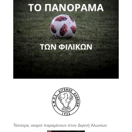
Τέσσερις νεαροί παραμένουν στον Διγενή Αλωνίων