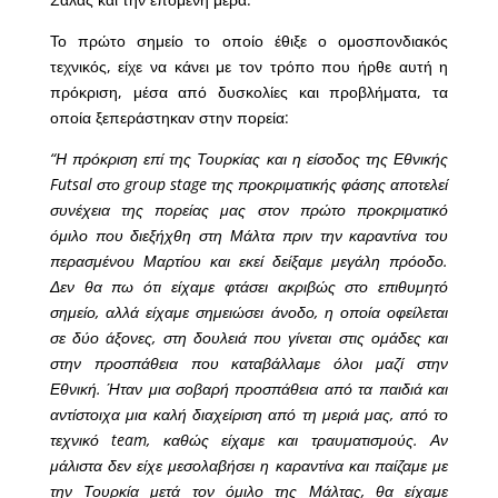
Το πρώτο σημείο το οποίο έθιξε ο ομοσπονδιακός
τεχνικός, είχε να κάνει με τον τρόπο που ήρθε αυτή η
πρόκριση, μέσα από δυσκολίες και προβλήματα, τα
οποία ξεπεράστηκαν στην πορεία:
“Η πρόκριση επί της Τουρκίας και η είσοδος της Εθνικής
Futsal στο group stage της προκριματικής φάσης αποτελεί
συνέχεια της πορείας μας στον πρώτο προκριματικό
όμιλο που διεξήχθη στη Μάλτα πριν την καραντίνα του
περασμένου Μαρτίου και εκεί δείξαμε μεγάλη πρόοδο.
Δεν θα πω ότι είχαμε φτάσει ακριβώς στο επιθυμητό
σημείο, αλλά είχαμε σημειώσει άνοδο, η οποία οφείλεται
σε δύο άξονες, στη δουλειά που γίνεται στις ομάδες και
στην προσπάθεια που καταβάλλαμε όλοι μαζί στην
Εθνική. Ήταν μια σοβαρή προσπάθεια από τα παιδιά και
αντίστοιχα μια καλή διαχείριση από τη μεριά μας, από το
τεχνικό team, καθώς είχαμε και τραυματισμούς. Αν
μάλιστα δεν είχε μεσολαβήσει η καραντίνα και παίζαμε με
την Τουρκία μετά τον όμιλο της Μάλτας, θα είχαμε