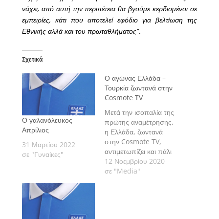
νάχει, από αυτή την περιπέτεια θα βγούμε κερδισμένοι σε
εμπειρίες, κάτι που αποτελεί εφόδιο για βελτίωση της
Εθνικής αλλά και του πρωταθλήματος”
.
Σχετικά
Ο αγώνας Ελλάδα –
Τουρκία ζωντανά στην
Cosmote TV
Μετά την ισοπαλία της
Ο γαλανόλευκος
πρώτης αναμέτρησης,
Απρίλιος
η Ελλάδα, ζωντανά
στην Cosmote TV,
31 Μαρτίου 2022
αντιμετωπίζει και πάλι
σε "Γυναίκες"
την Τουρκία στη φάση
12 Νοεμβρίου 2020
των ομίλων του
σε "Media"
πανευρωπαϊκού
πρωταθλήματος
ποδοσφαίρου σάλας,
UEFA Futsal Euro.