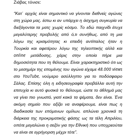
Ζιάβας τόνισε:
“Κατ΄ αρχάς είναι σημαντικό να γίνονται διεθνείς αγώνες
στη χώρα μας, έστω κι αν υπάρχει η άσχημη συγκυρία να
διεξάγονται τα ματς χωρίς κόσμο. Το εδώ παιχνίδι έτυχε
μεγαλύτερης προβολής από ό,τι συνήθως, από τη μια
λόγω της κρισιμότητας κι επειδή αντίπαλος ήταν η
Τουρκία και αφετέρου λόγω της τηλεοπτικής αλλά και
online μετάδοσης, χάρις στην οποία πήρε μια
δημοσιότητα που τη θέλουμε. Είναι χαρακτηριστικό ότι ως
το μεσημέρι της επομένης του αγώνα είχαμε 48.000 views
στο YouTube, νούμερο ασύλληπτο για το ποδόσφαιρο
Σάλας. Επίσης όλη η ειδησεογραφία προβάλλει αυτή την
επιτυχία κι αυτό φυσικά το θέλουμε, ώστε το άθλημά μας
να γίνει πιο γνωστό, γιατί κακά τα ψέματα, δεν είναι. Ένα
ακόμη σημείο που αξίζει να αναφέρουμε, είναι πως η
διαδικασία των επόμενων ομίλων, απλώνει χρονικά τη
διάρκεια της προκριματικής φάσης ως τα τέλη Απριλίου,
οπότε μεγαλώνει η σεζόν για την Εθνική που υποχρεούται
να είναι σε εγρήγορση μέχρι τότε”
.