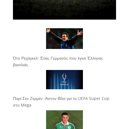
Ότο Ρεχάγκελ: Ένας Γερμανός που έγινε Έλληνας
βασιλιάς
Παρί Σεν Ζερμέν -Άστον Βίλα για το UEFA Super Cup
στο Mega