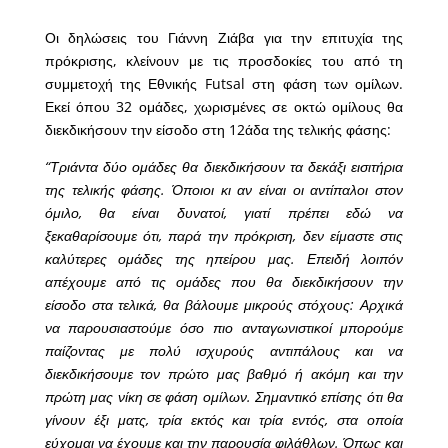
Οι δηλώσεις του Γιάννη Ζιάβα για την επιτυχία της
πρόκρισης, κλείνουν με τις προσδοκίες του από τη
συμμετοχή της Εθνικής Futsal στη φάση των ομίλων.
Εκεί όπου 32 ομάδες, χωρισμένες σε οκτώ ομίλους θα
διεκδικήσουν την είσοδο στη 12άδα της τελικής φάσης:
“Τριάντα δύο ομάδες θα διεκδικήσουν τα δεκάξι εισιτήρια
της τελικής φάσης. Όποιοι κι αν είναι οι αντίπαλοι στον
όμιλο, θα είναι δυνατοί, γιατί πρέπει εδώ να
ξεκαθαρίσουμε ότι, παρά την πρόκριση, δεν είμαστε στις
καλύτερες ομάδες της ηπείρου μας. Επειδή λοιπόν
απέχουμε από τις ομάδες που θα διεκδικήσουν την
είσοδο στα τελικά, θα βάλουμε μικρούς στόχους: Αρχικά
να παρουσιαστούμε όσο πιο ανταγωνιστικοί μπορούμε
παίζοντας με πολύ ισχυρούς αντιπάλους και να
διεκδικήσουμε τον πρώτο μας βαθμό ή ακόμη και την
πρώτη μας νίκη σε φάση ομίλων. Σημαντικό επίσης ότι θα
γίνουν έξι ματς, τρία εκτός και τρία εντός, στα οποία
εύχομαι να έχουμε και την παρουσία φιλάθλων. Όπως και