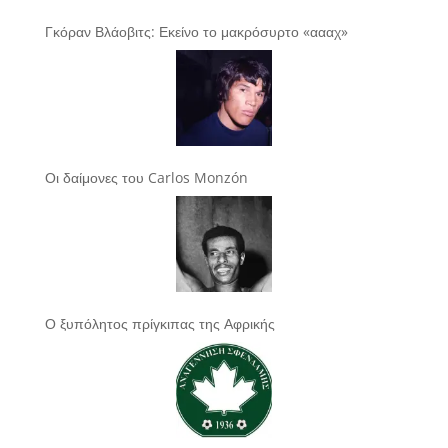
Γκόραν Βλάοβιτς: Εκείνο το μακρόσυρτο «αααχ»
Οι δαίμονες του Carlos Monzón
Ο ξυπόλητος πρίγκιπας της Αφρικής