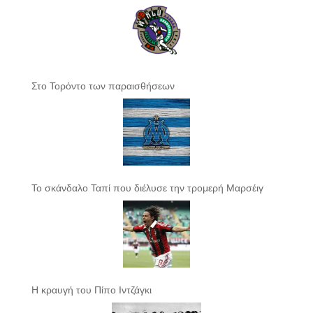
Στο Τορόντο των παραισθήσεων
Το σκάνδαλο Ταπί που διέλυσε την τρομερή Μαρσέιγ
Η κραυγή του Πίπο Ιντζάγκι