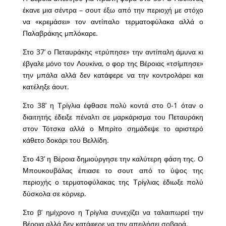
έκανε μια σέντρα – σουτ έξω από την περιοχή με στόχο
να «κρεμάσει» τον αντίπαλο τερματοφύλακα αλλά ο
Παλαβράκης μπλόκαρε.
Στο 37’ ο Πεταυράκης «τρύπησε» την αντίπαλη άμυνα κι
έβγαλε μόνο τον Λουκίνα, ο φορ της Βέροιας «τσίμπησε»
την μπάλα αλλά δεν κατάφερε να την κοντρολάρει και
κατέληξε άουτ.
Στο 38’ η Τρίγλια έφθασε πολύ κοντά στο 0-1 όταν ο
διαιτητής έδειξε πέναλτι σε μαρκάρισμα του Πεταυράκη
στον Τότσκα αλλά ο Μπρίτο σημάδεψε το αριστερό
κάθετο δοκάρι του Βελλίδη.
Στο 43’ η Βέροια δημιούργησε την καλύτερη φάση της. Ο
Μπουκουβάλας έπιασε το σουτ από το ύψος της
περιοχής ο τερματοφύλακας της Τρίγλιας έδιωξε πολύ
δύσκολα σε κόρνερ.
Στο β’ ημίχρονο η Τρίγλια συνεχίζει να ταλαιπωρεί την
Βέροια αλλά δεν κατάφερε να την απειλήσει σοβαρά.