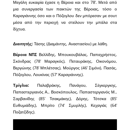
Μεγάλη ευκαιρία έχασε η Βέροια και στο 78’. Μετά από
μια συνεργασία των παικτών της Βέροιας, τόσο ο
Καραγιάννης όσο και ο Πόζογλου δεν μπόρεσαν με σουτ
μέσα από την περιοχή να στείλουν την μπάλα στα
δίχτυα.
Διαιτητής:
Τάσης (Διαμάντης, Αναστασίου) με λάθη.
Βέροια ΝΠΣ
Βελλίδης, Μπουκουβάλας, Παπαχρήστος,
Σκόνδρας (78’ Μαραγκός), Πεταυράκης, Οικονόμου,
Βεργώνης (78’ Μπλέτσας), Μούργος (46’ Σιμόνι), Πασάς,
Πόζογλου, Λουκίνας (57’ Καραγιάννης).
Τρίγλια:
Παλαβράκης, Πανάγου, Σέγκεργκης,
Παπαστεργιανός Α., Βοσκόπουλος, Παπαστεργιανός Μ.,
Σαρβανίδης (85’ Τσακμάκης), Δόρης, Τότσκα (85’
Ευθυμιάδης), Μπρίτο (74’ Σμυρλής), Κεχαγιάς (64’
Ποζατζίδης).