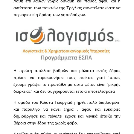
Λάθη επί λαθών χωρίς δύναμη και πάθος αφού και η
αντίσταση των παικτών της Τρίγλιας συνετέλεσε ώστε να
περιοριστεί η δράση των γηπεδούχων.
Η πρώτη απώλεια βαθμών και μάλιστα εντός έδρας
πρέπει να ταρακουνήσει τους παίκτες γιατί ΄όπως
έχουμε γράψει το πρωτάθλημα αυτό φέτος είναι “μικρής
διάρκειας” και δεν συγχωρούνται τέτοια αποτελέσματα
Η ομάδα του Κώστα Γεωργιάδη ήρθε πολύ διαβασμένη
και παραλίγο να κάνει ζημιά . αφού και ευκαιρίες
δημιούργησε και πέναλτι έχασε και γενικά έπαιξε την
Βέροια στην έδρα της χωρίς φόβο.
Νομίζουμε ότι πλέον οι αντίπαλοι δεν επηρεάζονται από