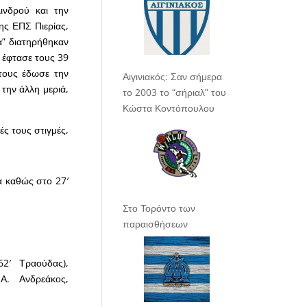
ινδρού και την
ης ΕΠΣ Πιερίας,
α” διατηρήθηκαν
 έφτασε τους 39
τους έδωσε την
Αιγινιακός: Σαν σήμερα
την άλλη μεριά,
το 2003 το “σήριαλ” του
Κώστα Κοντόπουλου
ές τους στιγμές,
α καθώς στο 27′
Στο Τορόντο των
παραισθήσεων
62′ Τραούδας),
Α. Ανδρεάκος,