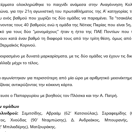
τέρματα ολοκληρώθηκε το παιχνίδι ανάμεσα στην Αναγέννηση Κολ
να, για την 21η αγωνιστική του πρωταθλήματος της Α’ κατηγορίας τ
υ ενός βαθμού που χωρίζει τις δύο ομάδες να παραμένει. Τα “τσακάλι
νοντας τους 40 βαθμούς ενώ η ομάδα της Νότιας Πιερίας που είναι 5η,
ικό για τους δύο “μονομάχους” ήταν η ήττα της ΠΑΕ Ποντίων που 
σουν κατά έναν βαθμό τη διαφορά τους από την τρίτη θέση, όμως από 
Θερμαϊκός Κορινού.
μοιρασμένο με δυνατά μαρκαρίσματα, με τις δύο ομάδες να έχουν τις δικ
λλαξε μέχρι το τέλος.
ι αγωνίστηκαν για περισσότερη από μία ώρα με αριθμητικό μειονέκτημ
άνας αντικρύζοντας την κόκκινη κάρτα.
τευσε ο Παπαργυρίου με βοηθούς τον Πλόσκα και την Α. Πατρή.
ων ομάδων
λινδρού:
Σεμιτσίδης, Αβραάμ (62′ Κατσιούλας), Σεραφειμίδης (
ντος, Χνούδας (90′ Νταμπώσης), Δ. Ανδρεάκος, Μπουρανής, 
′ Μπιλιαδέρης), Ματζουράκης.