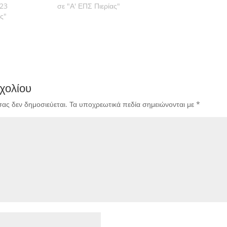
023
σε "Α' ΕΠΣ Πιερίας"
ς"
χολίου
σας δεν δημοσιεύεται.
Τα υποχρεωτικά πεδία σημειώνονται με
*