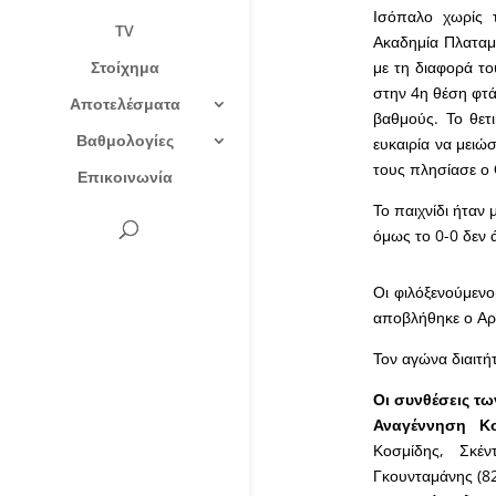
Ισόπαλο χωρίς 
TV
Ακαδημία Πλαταμώ
Στοίχημα
με τη διαφορά το
στην 4η θέση φτά
Αποτελέσματα
βαθμούς. Το θετ
Βαθμολογίες
ευκαιρία να μειώ
τους πλησίασε ο 
Επικοινωνία
Το παιχνίδι ήταν 
όμως το 0-0 δεν ά
Οι φιλόξενούμενο
αποβλήθηκε ο Αρζ
Τον αγώνα διαιτή
Οι συνθέσεις τ
Αναγέννηση Κο
Κοσμίδης, Σκέ
Γκουνταμάνης (82