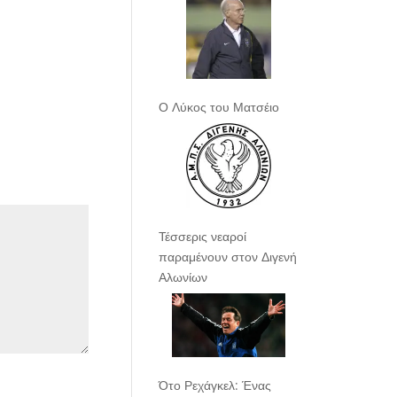
Ο Λύκος του Ματσέιο
Τέσσερις νεαροί
παραμένουν στον Διγενή
Αλωνίων
Ότο Ρεχάγκελ: Ένας