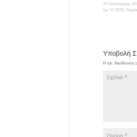
29 Ιανουαρίου 2
σε "Α' ΕΠΣ Πιερία
Υποβολή Σ
Η ηλ. διεύθυνση 