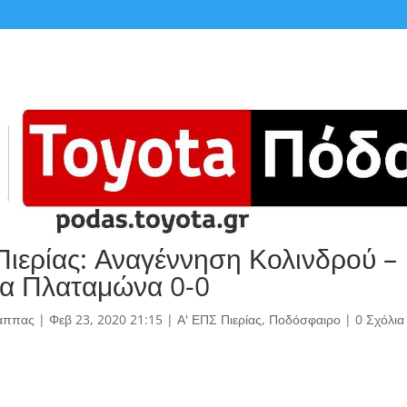
Πιερίας: Αναγέννηση Κολινδρού –
α Πλαταμώνα 0-0
άππας
|
Φεβ 23, 2020 21:15
|
Α' ΕΠΣ Πιερίας
,
Ποδόσφαιρο
|
0 Σχόλια