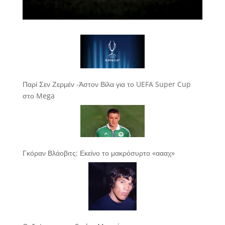
Παρί Σεν Ζερμέν -Άστον Βίλα για το UEFA Super Cup
στο Mega
Γκόραν Βλάοβιτς: Εκείνο το μακρόσυρτο «αααχ»