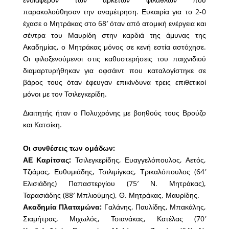
παρακολούθησαν την αναμέτρηση. Ευκαιρία για το 2-0
έχασε ο Μητράκας στο 68′ όταν από ατομική ενέργεια και
σέντρα του Μαυρίδη στην καρδιά της άμυνας της
Ακαδημίας, ο Μητράκας μόνος σε κενή εστία αστόχησε.
Οι φιλοξενούμενοι στις καθυστερήσεις του παιχνιδιού
διαμαρτυρήθηκαν για οφσάιντ που καταλογίστηκε σε
βάρος τους όταν έφευγαν επικίνδυνα τρεις επιθετικοί
μόνοι με τον Τσιλεγκερίδη.
Διαιτητής ήταν ο Πολυχρόνης με βοηθούς τους Βρούζο
και Κατσίκη.
Οι συνθέσεις των ομάδων:
ΑΕ Καρίτσας:
Τσιλεγκερίδης, Ευαγγελόπουλος, Αετός,
Τζιάμας, Ευθυμιάδης, Τσιλιμίγκας, Τρικαλόπουλος (64′
Ελισιάδης) Παπαστεργίου (75′ Ν. Μητράκας),
Ταρασιάδης (88′ Μπλιούμης), Θ. Μητράκας, Μαυρίδης.
Ακαδημία Πλαταμώνα:
Γαλάνης, Παυλίδης, Μπακάλης,
Σιαμήτρας, Μιχωλός, Τσιανάκας, Κατέλας (70′