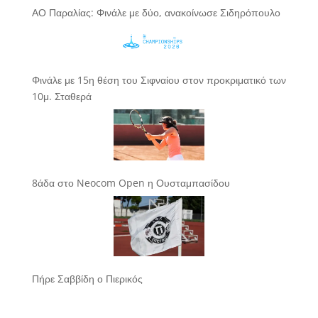
ΑΟ Παραλίας: Φινάλε με δύο, ανακοίνωσε Σιδηρόπουλο
Φινάλε με 15η θέση του Σιφναίου στον προκριματικό των
10μ. Σταθερά
8άδα στο Neocom Open η Ουσταμπασίδου
Πήρε Σαββίδη ο Πιερικός