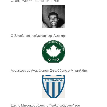
Οι δαίμονες του Carlos Monzón
Ο ξυπόλητος πρίγκιπας της Αφρικής
Ανανέωσε με Αναγέννηση Σφενδάμης ο Μιχαηλίδης
Σάκης Μπουκουβάλας, ο “πολυπράγμων” του