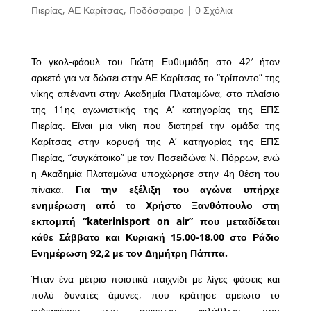
Πιερίας
,
ΑΕ Καρίτσας
,
Ποδόσφαιρο
|
0 Σχόλια
Το γκολ-φάουλ του Γιώτη Ευθυμιάδη στο 42′ ήταν
αρκετό για να δώσει στην ΑΕ Καρίτσας το “τρίποντο” της
νίκης απέναντι στην Ακαδημία Πλαταμώνα, στο πλαίσιο
της 11ης αγωνιστικής της Α’ κατηγορίας της ΕΠΣ
Πιερίας. Είναι μια νίκη που διατηρεί την ομάδα της
Καρίτσας στην κορυφή της Α’ κατηγορίας της ΕΠΣ
Πιερίας, “συγκάτοικο” με τον Ποσειδώνα Ν. Πόρρων, ενώ
η Ακαδημία Πλαταμώνα υποχώρησε στην 4η θέση του
πίνακα.
Για την εξέλιξη του αγώνα υπήρχε
ενημέρωση από το Χρήστο Ξανθόπουλο στη
εκπομπή “katerinisport on air” που μεταδίδεται
κάθε Σάββατο και Κυριακή 15.00-18.00 στο Ράδιο
Ενημέρωση 92,2 με τον Δημήτρη Πάππα.
Ήταν ένα μέτριο ποιοτικά παιχνίδι με λίγες φάσεις και
πολύ δυνατές άμυνες, που κράτησε αμείωτο το
ενδιαφέρον των αρκετων φιλάθλων που