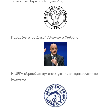
Ξανά στον Πιερικό ο Τσαγκαλίδης
Παραμένει στον Διγενή Αλωνίων ο Χωλίδης
Η UEFA κλιμακώνει την πίεση για την απομάκρυνση του
Ινφαντίνο