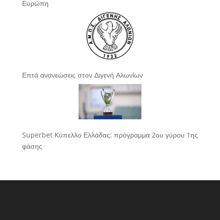
Ευρώπη
Επτά ανανεώσεις στον Διγενή Αλωνίων
Superbet Κύπελλο Ελλάδας: πρόγραμμα 2ου γύρου 1ης
φάσης