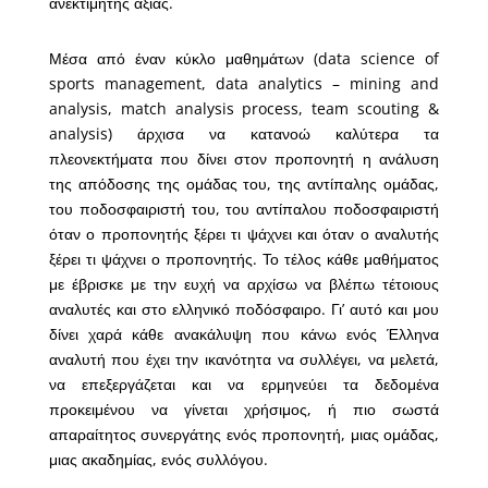
ανεκτίμητης αξίας.
Μέσα από έναν κύκλο μαθημάτων (data science of
sports management, data analytics – mining and
analysis, match analysis process, team scouting &
analysis) άρχισα να κατανοώ καλύτερα τα
πλεονεκτήματα που δίνει στον προπονητή η ανάλυση
της απόδοσης της ομάδας του, της αντίπαλης ομάδας,
του ποδοσφαιριστή του, του αντίπαλου ποδοσφαιριστή
όταν ο προπονητής ξέρει τι ψάχνει και όταν ο αναλυτής
ξέρει τι ψάχνει ο προπονητής. Το τέλος κάθε μαθήματος
με έβρισκε με την ευχή να αρχίσω να βλέπω τέτοιους
αναλυτές και στο ελληνικό ποδόσφαιρο. Γι’ αυτό και μου
δίνει χαρά κάθε ανακάλυψη που κάνω ενός Έλληνα
αναλυτή που έχει την ικανότητα να συλλέγει, να μελετά,
να επεξεργάζεται και να ερμηνεύει τα δεδομένα
προκειμένου να γίνεται χρήσιμος, ή πιο σωστά
απαραίτητος συνεργάτης ενός προπονητή, μιας ομάδας,
μιας ακαδημίας, ενός συλλόγου.