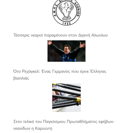
Τέσσερις νεαροί παραμένουν στον Διγενή Αλωνίων
Ότο Ρεχάγκελ: Ένας Γερμανός που έγινε Έλληνας
βασιλιάς
Στον τελικό του Παγκόσμιου Πρωταθλήματος εφήβων-
νεανίδων η Καρυώτη