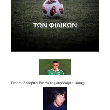
Γκόραν Βλάοβιτς: Εκείνο το μακρόσυρτο «αααχ»