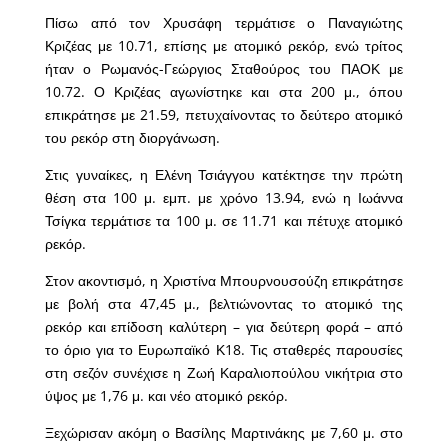
Πίσω από τον Χρυσάφη τερμάτισε ο Παναγιώτης
Κριζέας με 10.71, επίσης με ατομικό ρεκόρ, ενώ τρίτος
ήταν ο Ρωμανός-Γεώργιος Σταθούρος του ΠΑΟΚ με
10.72. Ο Κριζέας αγωνίστηκε και στα 200 μ., όπου
επικράτησε με 21.59, πετυχαίνοντας το δεύτερο ατομικό
του ρεκόρ στη διοργάνωση.
Στις γυναίκες, η Ελένη Τσιάγγου κατέκτησε την πρώτη
θέση στα 100 μ. εμπ. με χρόνο 13.94, ενώ η Ιωάννα
Τσίγκα τερμάτισε τα 100 μ. σε 11.71 και πέτυχε ατομικό
ρεκόρ.
Στον ακοντισμό, η Χριστίνα Μπουρνουσούζη επικράτησε
με βολή στα 47,45 μ., βελτιώνοντας το ατομικό της
ρεκόρ και επίδοση καλύτερη – για δεύτερη φορά – από
το όριο για το Ευρωπαϊκό Κ18. Τις σταθερές παρουσίες
στη σεζόν συνέχισε η Ζωή Καραλιοπούλου νικήτρια στο
ύψος με 1,76 μ. και νέο ατομικό ρεκόρ.
Ξεχώρισαν ακόμη ο Βασίλης Μαρτινάκης με 7,60 μ. στο