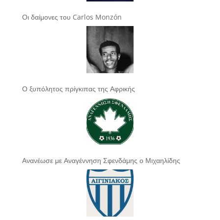
Οι δαίμονες του Carlos Monzón
Ο ξυπόλητος πρίγκιπας της Αφρικής
Ανανέωσε με Αναγέννηση Σφενδάμης ο Μιχαηλίδης