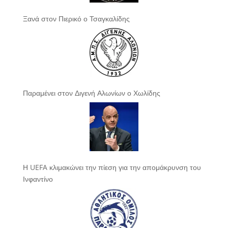
Ξανά στον Πιερικό ο Τσαγκαλίδης
Παραμένει στον Διγενή Αλωνίων ο Χωλίδης
Η UEFA κλιμακώνει την πίεση για την απομάκρυνση του
Ινφαντίνο