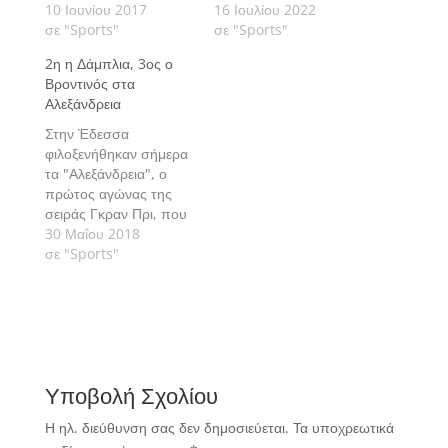
10 Ιουνίου 2017
16 Ιουλίου 2022
σε "Sports"
σε "Sports"
2η η Δάμπλια, 3ος ο
Βροντινός στα
Αλεξάνδρεια
Στην Έδεσσα
φιλοξενήθηκαν σήμερα
τα "Αλεξάνδρεια", ο
πρώτος αγώνας της
σειράς Γκραν Πρι, που
και φέτος θα
30 Μαΐου 2018
αποτελέσει αγωνιστική
σε "Sports"
προτεραιότητα πολλών
αθλητών και
αθλητριών.
Υποβολή Σχολίου
Η ηλ. διεύθυνση σας δεν δημοσιεύεται.
Τα υποχρεωτικά