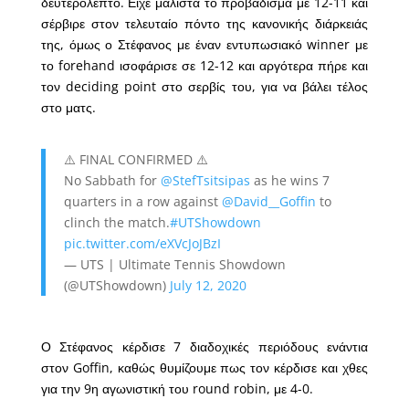
δευτερόλεπτο. Είχε μάλιστα το προβάδισμα με 12-11 και
σέρβιρε στον τελευταίο πόντο της κανονικής διάρκειάς
της, όμως ο Στέφανος με έναν εντυπωσιακό winner με
το forehand ισοφάρισε σε 12-12 και αργότερα πήρε και
τον deciding point στο σερβίς του, για να βάλει τέλος
στο ματς.
⚠️ FINAL CONFIRMED ⚠️
No Sabbath for
@StefTsitsipas
as he wins 7
quarters in a row against
@David__Goffin
to
clinch the match.
#UTShowdown
pic.twitter.com/eXVcJoJBzI
— UTS | Ultimate Tennis Showdown
(@UTShowdown)
July 12, 2020
Ο Στέφανος κέρδισε 7 διαδοχικές περιόδους ενάντια
στον Goffin, καθώς θυμίζουμε πως τον κέρδισε και χθες
για την 9η αγωνιστική του round robin, με 4-0.