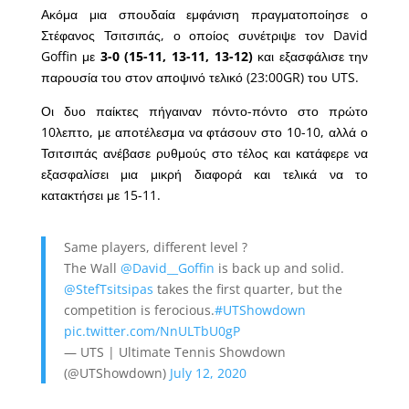
Ακόμα μια σπουδαία εμφάνιση πραγματοποίησε ο
Στέφανος Τσιτσιπάς, ο οποίος συνέτριψε τον David
Goffin με
3-0 (15-11, 13-11, 13-12)
και εξασφάλισε την
παρουσία του στον αποψινό τελικό (23:00GR) του UTS.
Οι δυο παίκτες πήγαιναν πόντο-πόντο στο πρώτο
10λεπτο, με αποτέλεσμα να φτάσουν στο 10-10, αλλά ο
Τσιτσιπάς ανέβασε ρυθμούς στο τέλος και κατάφερε να
εξασφαλίσει μια μικρή διαφορά και τελικά να το
κατακτήσει με 15-11.
Same players, different level ?
The Wall
@David__Goffin
is back up and solid.
@StefTsitsipas
takes the first quarter, but the
competition is ferocious.
#UTShowdown
pic.twitter.com/NnULTbU0gP
— UTS | Ultimate Tennis Showdown
(@UTShowdown)
July 12, 2020