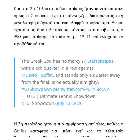
Και στο 2ο 10λεπτο οι δυο παίκτες ήταν κοντά και πάλι
όμως ο Στέφανος είχε το πάνω χέρι, διατηρώντας στη
μεγαλύτερη διάρκειά του ένα ελαφρύ προβάδισμα. Αν και
έχασε τους δυο τελευταίους πόντους στο σερβίς του, ο
Έλληνας παίκτης επικράτησε με 13-11 και ενίσχυσε το
προβάδισμά του.
The Greek God has no mercy ?️
@StefTsitsipas
wins a 6th quarter in a row against
@David__Goffin
, and stands only a quarter away
from the final. Is he actually almighty?
#UTShowdown
pic.twitter.com/Pu1Yi8oCvP
— UTS | Ultimate Tennis Showdown
(@UTShowdown)
July 12, 2020
Η 3η περίοδος ήταν η πιο αμφίρροπη απ’ όλες, καθώς ο
Goffin κατάφερε να μείνει εκεί ως το τελευταίο