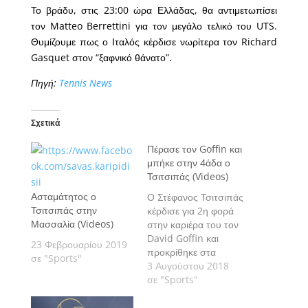
Το βράδυ, στις 23:00 ώρα Ελλάδας, θα αντιμετωπίσει
τον Matteo Berrettini για τον μεγάλο τελικό του UTS.
Θυμίζουμε πως ο Ιταλός κέρδισε νωρίτερα τον Richard
Gasquet στον “ξαφνικό θάνατο”.
Πηγή:
Tennis News
Σχετικά
Πέρασε τον Goffin και
μπήκε στην 4άδα ο
Τσιτσιπάς (Videos)
Ασταμάτητος ο
Ο Στέφανος Τσιτσιπάς
Τσιτσιπάς στην
κέρδισε για 2η φορά
Μασσαλία (Videos)
στην καριέρα του τον
David Goffin και
23 Φεβρουαρίου 2019
προκρίθηκε στα
σε "Sports"
ημιτελικά του Citi
3 Αυγούστου 2018
Open.
σε "Sports"