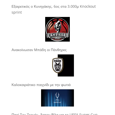
Εξαιρετικός ο Κυνηγάκης, 6ος στα 3.000μ Knockout
sprint
Ανακοίνωσαν Μπάδη οι Πάνθηρες
Καλοκαιριάτικο παιχνίδι με την φωτιά
Παρί Σεν Ζερμέν -Άστον Βίλα για το UEFA Super Cup