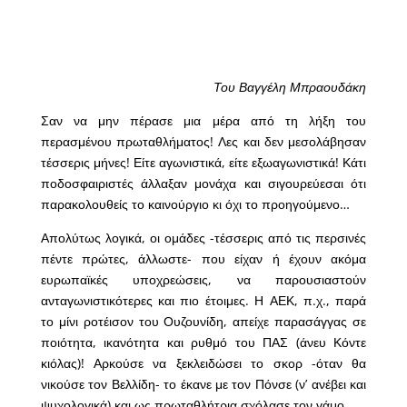
Του Βαγγέλη Μπραουδάκη
Σαν να μην πέρασε μια μέρα από τη λήξη του
περασμένου πρωταθλήματος! Λες και δεν μεσολάβησαν
τέσσερις μήνες! Είτε αγωνιστικά, είτε εξωαγωνιστικά! Κάτι
ποδοσφαιριστές άλλαξαν μονάχα και σιγουρεύεσαι ότι
παρακολουθείς το καινούργιο κι όχι το προηγούμενο…
Απολύτως λογικά, οι ομάδες -τέσσερις από τις περσινές
πέντε πρώτες, άλλωστε- που είχαν ή έχουν ακόμα
ευρωπαϊκές υποχρεώσεις, να παρουσιαστούν
ανταγωνιστικότερες και πιο έτοιμες. Η ΑΕΚ, π.χ., παρά
το μίνι ροτέισον του Ουζουνίδη, απείχε παρασάγγας σε
ποιότητα, ικανότητα και ρυθμό του ΠΑΣ (άνευ Κόντε
κιόλας)! Αρκούσε να ξεκλειδώσει το σκορ -όταν θα
νικούσε τον Βελλίδη- το έκανε με τον Πόνσε (ν’ ανέβει και
ψυχολογικά) και ως πρωταθλήτρια σχόλασε τον γάμο…