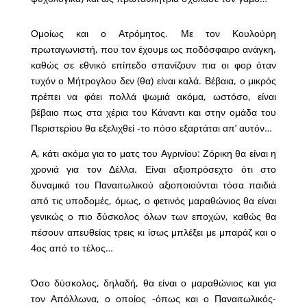
Ομοίως και ο Ατρόμητος. Με τον Κουλούρη
πρωταγωνιστή, που τον έχουμε ως ποδόσφαιρο ανάγκη,
καθώς σε εθνικό επίπεδο σπανίζουν πια οι φορ όταν
τυχόν ο Μήτρογλου δεν (θα) είναι καλά. Βέβαια, ο μικρός
πρέπει να φάει πολλά ψωμιά ακόμα, ωστόσο, είναι
βέβαιο πως στα χέρια του Κάναντι και στην ομάδα του
Περιστερίου θα εξελιχθεί -το πόσο εξαρτάται απ’ αυτόν…
Α, κάτι ακόμα για το ματς του Αγρινίου: Ζόρικη θα είναι η
χρονιά για τον Δέλλα. Είναι αξιοπρόσεχτο ότι στο
δυναμικό του Παναιτωλικού αξιοποιούνται τόσα παιδιά
από τις υποδομές, όμως, ο φετινός μαραθώνιος θα είναι
γενικώς ο πιο δύσκολος όλων των εποχών, καθώς θα
πέσουν απευθείας τρεις κι ίσως μπλέξει με μπαράζ και ο
4ος από το τέλος…
Όσο δύσκολος, δηλαδή, θα είναι ο μαραθώνιος και για
τον Απόλλωνα, ο οποίος -όπως και ο Παναιτωλικός-