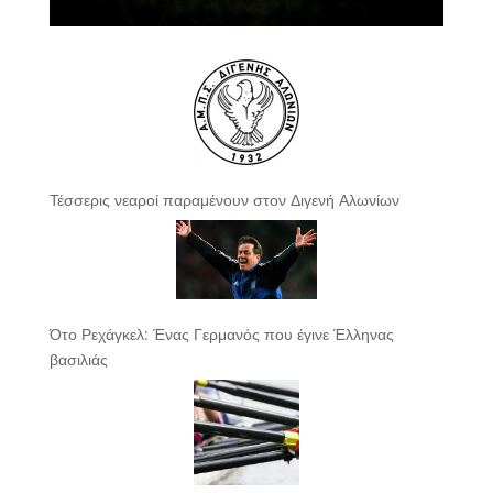
Τέσσερις νεαροί παραμένουν στον Διγενή Αλωνίων
Ότο Ρεχάγκελ: Ένας Γερμανός που έγινε Έλληνας
βασιλιάς