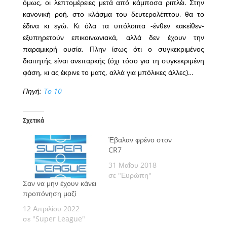
όμως, οι λεπτομέρειες μετά από κάμποσα ριπλέι. Στην
κανονική ροή, στο κλάσμα του δευτερολέπτου, θα το
έδινα κι εγώ. Κι όλα τα υπόλοιπα -ένθεν κακείθεν-
εξυπηρετούν επικοινωνιακά, αλλά δεν έχουν την
παραμικρή ουσία. Πλην ίσως ότι ο συγκεκριμένος
διαιτητής είναι ανεπαρκής (όχι τόσο για τη συγκεκριμένη
φάση, κι ας έκρινε το ματς, αλλά για μπόλικες άλλες)…
Πηγή:
Το 10
Σχετικά
Έβαλαν φρένο στον
CR7
31 Μαΐου 2018
σε "Ευρώπη"
Σαν να μην έχουν κάνει
προπόνηση μαζί
12 Απριλίου 2022
σε "Super League"