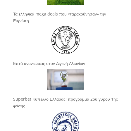
Τα ελληνικά mega deals που «ταρακούνησαν» την
Ευρώπη
Επτά ανανεώσεις στον Διγενή Αλωνίων
Superbet Κύπελλο Ελλάδας: πρόγραμμα 2ου γύρου 1ης
φάσης