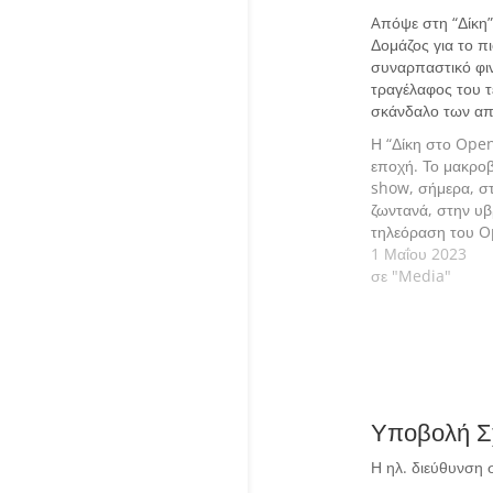
Aπόψε στη “Δίκη”
Δομάζος για το π
συναρπαστικό φι
τραγέλαφος του τ
σκάνδαλο των α
Η “Δίκη στο Open
εποχή. Το μακροβ
show, σήμερα, στ
ζωντανά, στην υβ
τηλεόραση του O
αθλητική εκπομπ
1 Μαΐου 2023
αποκαλύψεων δίνε
σε "Media"
τόνο για να μη μεί
σκοτάδι:
Υποβολή Σ
Η ηλ. διεύθυνση 