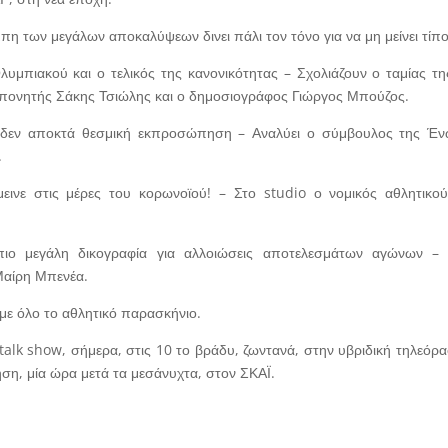
πη των μεγάλων αποκαλύψεων δινει πάλι τον τόνο για να μη μείνει τίπο
υμπιακού και ο τελικός της κανονικότητας – Σχολιάζουν ο ταμίας τ
πονητής Σάκης Τσιώλης και ο δημοσιογράφος Γιώργος Μπούζος.
ί δεν αποκτά θεσμική εκπροσώπηση – Αναλύει ο σύμβουλος της Έν
.
ινε στις μέρες του κορωνοϊού! – Στο studio ο νομικός αθλητικού
ο μεγάλη δικογραφία για αλλοιώσεις αποτελεσμάτων αγώνων – 
αίρη Μπενέα.
 με όλο το αθλητικό παρασκήνιο.
talk show, σήμερα, στις 10 το βράδυ, ζωντανά, στην υβριδική τηλεόρα
η, μία ώρα μετά τα μεσάνυχτα, στον ΣΚΑΪ.