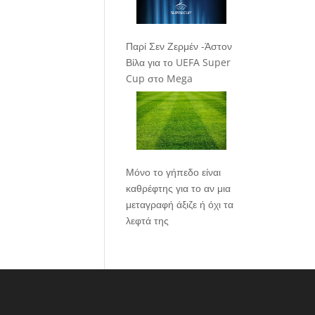
Παρί Σεν Ζερμέν -Άστον
Βίλα για το UEFA Super
Cup στο Mega
Μόνο το γήπεδο είναι
καθρέφτης για το αν μια
μεταγραφή άξιζε ή όχι τα
λεφτά της