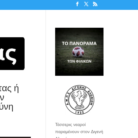
τας ή
ν
ύνη
Τέσσερις νεαροί
παραμένουν στον Διγενή