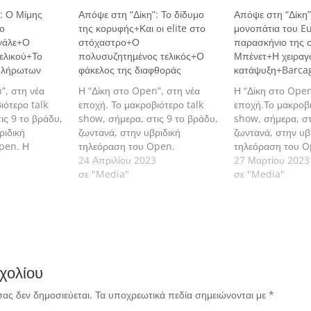
: Ο Μίμης
Απόψε στη “Δίκη”: Το δίδυμο
Απόψε στη “Δίκη”
ιο
της κορυφής+Και οι elite στο
μονοπάτια του E
νάλε+Ο
στόχαστρο+Ο
παρασκήνιο της 
ελικού+Το
πολυσυζητημένος τελικός+Ο
Μπένετ+Η χειρα
πλήρωτων
φάκελος της διαφθοράς
κατάψυξη+Barca
”, στη νέα
Η “Δίκη στο Open”, στη νέα
Η “Δίκη στο Open
ιότερο talk
εποχή. Το μακροβιότερο talk
εποχή.Το μακροβι
ις 9 το βράδυ,
show, σήμερα, στις 9 το βράδυ,
show, σήμερα, στ
ριδική
ζωντανά, στην υβριδική
ζωντανά, στην υβ
pen. Η
τηλεόραση του Open.
τηλεόραση του O
ή των μεγάλων
24 Απριλίου 2023
27 Μαρτίου 2023
ι πάλι τον
σε "Media"
σε "Media"
νει τίποτε στο
χολίου
σας δεν δημοσιεύεται.
Τα υποχρεωτικά πεδία σημειώνονται με
*