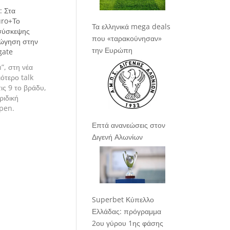
: Στα
uro+Το
Τα ελληνικά mega deals
σύσκεψης
που «ταρακούνησαν»
γώγηση στην
την Ευρώπη
gate
”, στη νέα
ότερο talk
ις 9 το βράδυ,
ριδική
pen.
Επτά ανανεώσεις στον
Διγενή Αλωνίων
Superbet Κύπελλο
Ελλάδας: πρόγραμμα
2ου γύρου 1ης φάσης