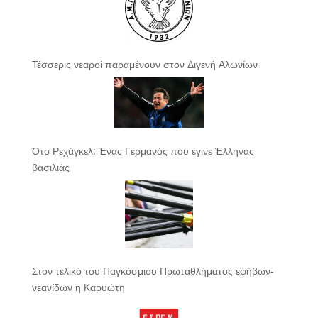
Τέσσερις νεαροί παραμένουν στον Διγενή Αλωνίων
Ότο Ρεχάγκελ: Ένας Γερμανός που έγινε Έλληνας
βασιλιάς
Στον τελικό του Παγκόσμιου Πρωταθλήματος εφήβων-
νεανίδων η Καρυώτη