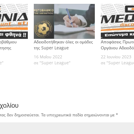
οβάθμιου
Αδειοδοτήθηκαν όλες οι ομάδες
Αποφάσεις Πρωτ
ότησης
της Super League
Οργάνου Αδειοδ
16 Μαΐου 2022
22 Ιουνίου 2023
e"
σε "Super League"
σε "Super Leagu
χολίου
σας δεν δημοσιεύεται.
Τα υποχρεωτικά πεδία σημειώνονται με
*