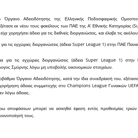
ο Όργανο Αδειοδότησης της Ελληνικής Ποδοσφαιρικής Ομοσπο
ξέτασε εκ νέου τους φακέλους των ΠΑΕ της Α’ Εθνικής Κατηγορίας (S
ν είχε χορηγήσει άδεια για τις διεθνείς διοργανώσεις, και έλαβε τις ακόλ
α για τις εγχώριες διοργανώσεις (άδεια Super League 1) στην ΠΑΕ Πανα
ια για τις εγχώριες διοργανώσεις (άδεια Super League 1) στην
λογος Σμύρνης λόγω μη υποβολής οικονομικών στοιχείων.
βάθμιο Όργανο Αδειοδότησης, κατά την ίδια συνεδρίασή του, εξέτασε
χορήγηση άδειας συμμετοχής στο Champions League Γυναικών UEFA
εν λόγω άδειας.
ρω αποφάσεων μπορεί να ασκηθεί έφεση εντός προθεσμίας τριών
κοινοποίησή τους.