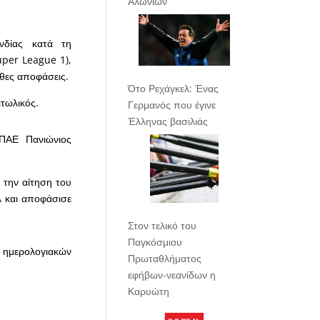
Αλωνίων
νδίας κατά τη
uper League 1),
ουθες αποφάσεις.
Ότο Ρεχάγκελ: Ένας
ιτωλικός.
Γερμανός που έγινε
Έλληνας βασιλιάς
 ΠΑΕ Πανιώνιος
 την αίτηση του
 και αποφάσισε
Στον τελικό του
Παγκόσμιου
 ημερολογιακών
Πρωταθλήματος
εφήβων-νεανίδων η
Καρυώτη