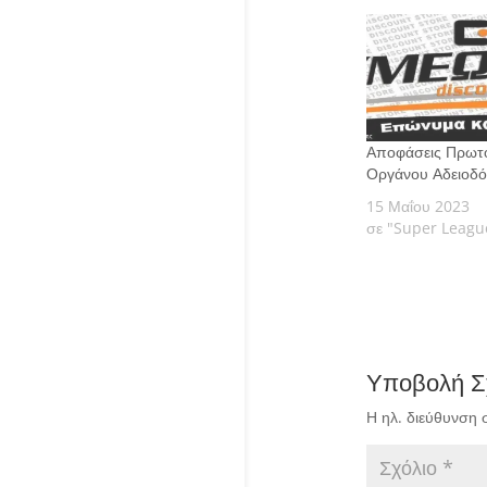
Αποφάσεις Πρωτ
Οργάνου Αδειοδ
15 Μαΐου 2023
σε "Super Leagu
Υποβολή Σ
Η ηλ. διεύθυνση 