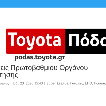
εις Πρωτοβάθμιου Οργάνου
τησης
άππας
|
Ιούν 23, 2020 15:43
|
Super League
,
Γυναίκες
,
ΕΠΟ
,
Ποδόσφ