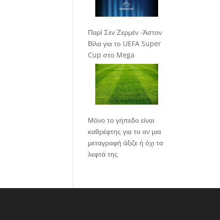
Παρί Σεν Ζερμέν -Άστον
Βίλα για το UEFA Super
Cup στο Mega
Μόνο το γήπεδο είναι
καθρέφτης για το αν μια
μεταγραφή άξιζε ή όχι τα
λεφτά της