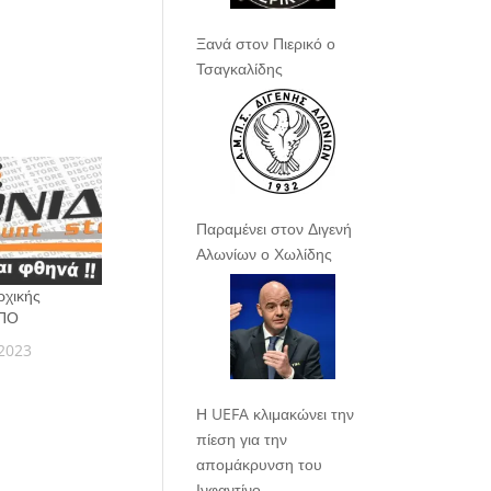
Ξανά στον Πιερικό ο
Τσαγκαλίδης
Παραμένει στον Διγενή
Αλωνίων ο Χωλίδης
ρχικής
ΕΠΟ
2023
Η UEFA κλιμακώνει την
πίεση για την
απομάκρυνση του
Ινφαντίνο