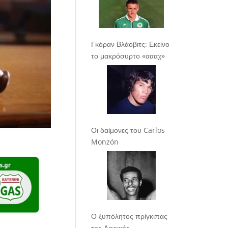
Γκόραν Βλάοβιτς: Εκείνο
το μακρόσυρτο «αααχ»
Οι δαίμονες του Carlos
Monzón
Ο ξυπόλητος πρίγκιπας
της Αφρικής