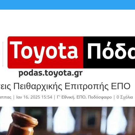
ις Πειθαρχικής Επιτροπής ΕΠΟ
άππας
|
Ιαν 16, 2025 15:54
|
Γ' Εθνική
,
ΕΠΟ
,
Ποδόσφαιρο
|
0 Σχόλια