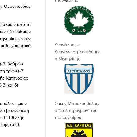
κής Ομοσπονδίας
3) βαθμών από το
ιών (-3) βαθμών
τηγορίας με τον
Ανανέωσε με
αι δ) χρηματική
Αναγέννηση Σφενδάμης
ο Μιχαηλίδης
 (-3) βαθμών
η τριών (-3)
κής Κατηγορίας
3) και δ)
απώλεια τριών
Σάκης Μπουκουβάλας,
25 β) αφαίρεση
ο “πολυπράγμων” του
α Γ΄ Εθνικής
ποδοσφαίρου
τέρματα (0-