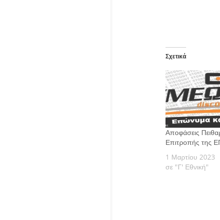
Σχετικά
Αποφάσεις Πειθα
Επιτροπής της 
1 Μαρτίου 2023
σε "Γ' Εθνική"