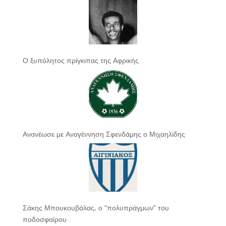
Ο ξυπόλητος πρίγκιπας της Αφρικής
Ανανέωσε με Αναγέννηση Σφενδάμης ο Μιχαηλίδης
Σάκης Μπουκουβάλας, ο “πολυπράγμων” του
ποδοσφαίρου