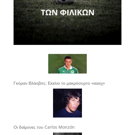
Γκόραν Βλάοβιτς: Εκείνο το μακρόσυρτο «αααχ»
Οι δαίμονες του Carlos Monzón