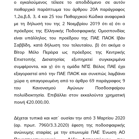
ο εγκαλούμενος τέλεσε το αποδιδόμενο σε αυτόν
πειθαρχικό παράπτωμα του άρθρου 20Α παράγραφος
1,2α,β,δ, 3, 4 και 25 του Πειθαρχικού Κώδικα αναφορικά
με τη δήλωσή του της 2 Νοεμβρίου 2019 ότι α) ότι ο
πρόεδρος της Ελληνικής Ποδοσφαιρικής Ομοσπονδίας
είναι υπάλληλος του προέδρου της ΠΑΕ ΠΑΟΚ Ιβάν
Σαββίδη, κατά δήλωση του τελευταίου, β) ότι ακόμα ο
Βίτορ Μέλο Περέιρα ως πρόεδρος της Κεντρικής
Επιστοπής Δισιατησίας εξυπηρετεί συγκεκριμένα
συμφέροντα, και γ) ότι η ομάδα ΝΠΣ Βόλος ΠΑΕ έχει
εξαγοραστεί από την ΠΑΕ ΠΑΟΚ και συνεπώς λαμβάνει
χώρα η απαγορευμένη από το άρθρο 69 παράγραφος 9
του Κανονισμού Αγώνων Ποσδοσφαίρου
πολυϊδιοκτησία. Επιβάλλει στον εκκαλούντα χρηματική
ποινή €20.000,00.
Δέχεται τυπικά και κατ΄ ουσίαν την από 3 Μαρτίου 2020
(αρ. πρωτ. 7960/3.3.2020) έφεση της ποδοσφαιρικής
ανώνυμης εταιρίας με την επωνυμία ΠΑΕ Ένωση ΑΟ