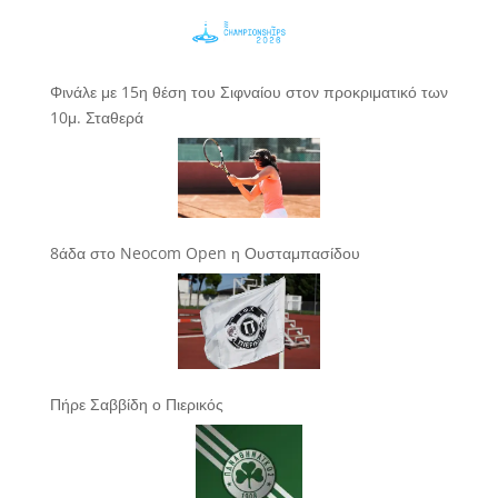
Φινάλε με 15η θέση του Σιφναίου στον προκριματικό των
10μ. Σταθερά
8άδα στο Neocom Open η Ουσταμπασίδου
Πήρε Σαββίδη ο Πιερικός