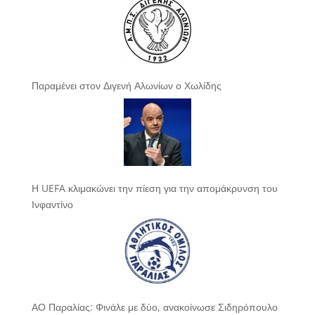
Παραμένει στον Διγενή Αλωνίων ο Χωλίδης
Η UEFA κλιμακώνει την πίεση για την απομάκρυνση του
Ινφαντίνο
ΑΟ Παραλίας: Φινάλε με δύο, ανακοίνωσε Σιδηρόπουλο