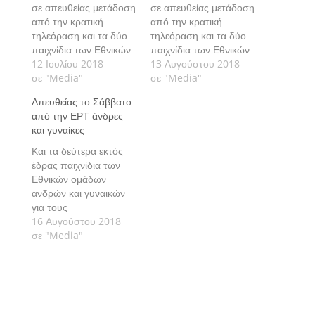
σε απευθείας μετάδοση
σε απευθείας μετάδοση
από την κρατική
από την κρατική
τηλεόραση και τα δύο
τηλεόραση και τα δύο
παιχνίδια των Εθνικών
παιχνίδια των Εθνικών
ομάδων ανδρών και
12 Ιουλίου 2018
ομάδων ανδρών και
13 Αυγούστου 2018
γυναικών, θα έχουν οι
σε "Media"
γυναικών, θα έχουν οι
σε "Media"
φίλοι του βόλεϊ την
φίλοι του βόλεϊ την
Απευθείας το Σάββατο
Τετάρτη 15 Αυγούστου.
Τετάρτη 15 Αυγούστου.
από την ΕΡΤ άνδρες
και γυναίκες
Και τα δεύτερα εκτός
έδρας παιχνίδια των
Εθνικών ομάδων
ανδρών και γυναικών
για τους
προκριματικούς
16 Αυγούστου 2018
ομίλους του
σε "Media"
Ευρωπαϊκού
πρωταθλήματος θα
μεταδοθούν από την
κρατική τηλεόραση.