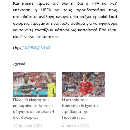
Και πρέπει πρώτα απ’ όλα η ίδια η FIFA και κατ’
επέκταση η UEFA να τους προειδοποιήσει πως
οποιαδήποτε ανάλογη ενέργεια, θα επέχει τιμωρία! Γιατί
ορισμένα πράγματα είναι πολύ σοβαρά για να αφήνουμε
να το αντιμετωπίζουν κάποιοι ως καπρίτσιο! Είτε είναι,
είτε δεν είναι influencers!
Πηγή:
Banking News
Σχετικά
Πώς μία κίνηση του
Η ιστορία του
κορυφαίου influencer,
Κριστιάνο δείχνει το
οδήγησε σε απώλεια 4
πρόβλημα της
δισ. δολαρίων
Γιουνάιτεντ…
15 Ιουνίου 2021
4 Ιουλίου 2022