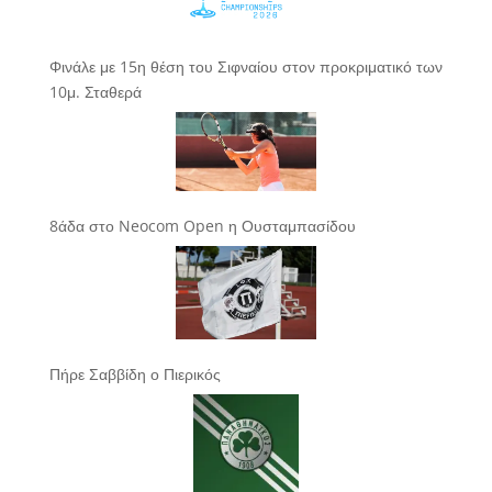
Φινάλε με 15η θέση του Σιφναίου στον προκριματικό των
10μ. Σταθερά
8άδα στο Neocom Open η Ουσταμπασίδου
Πήρε Σαββίδη ο Πιερικός