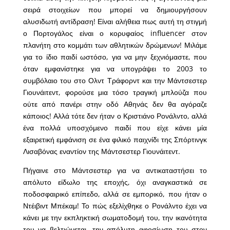
σειρά στοιχείων που μπορεί να δημιουργήσουν
αλυσιδωτή αντίδραση! Είναι αλήθεια πως αυτή τη στιγμή
ο Πορτογάλος είναι ο κορυφαίος influencer στον
πλανήτη στο κομμάτι των αθλητικών δρώμενων! Μιλάμε
για το ίδιο παιδί ωστόσο, για να μην ξεχνιόμαστε, που
όταν εμφανίστηκε για να υπογράψει το 2003 το
συμβόλαιο του στο Ολντ Τράφορντ και την Μάντσεστερ
Γιουνάιτεντ, φορούσε μια τόσο τραγική μπλούζα που
ούτε από πανέρι στην οδό Αθηνάς δεν θα αγόραζε
κάποιος! Αλλά τότε δεν ήταν ο Κριστιάνο Ρονάλντο, αλλά
ένα πολλά υποσχόμενο παιδί που είχε κάνει μία
εξαιρετική εμφάνιση σε ένα φιλικό παιχνίδι της Σπόρτινγκ
Λισαβόνας εναντίον της Μάντσεστερ Γιουνάιτεντ.
Πήγαινε στο Μάντσεστερ για να αντικαταστήσει το
απόλυτο είδωλο της εποχής, όχι αναγκαστικά σε
ποδοσφαιρικό επίπεδο, αλλά σε εμπορικό, που ήταν ο
Ντέιβιντ Μπέκαμ! Το πώς εξελίχθηκε ο Ρονάλντο έχει να
κάνει με την εκπληκτική σωματοδομή του, την ικανότητα
του να βελτιώνεται, την απόλυτη αφοσίωση του στον