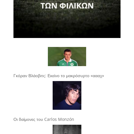
Γκόραν Βλάοβιτς: Εκείνο το μακρόσυρτο «αααχ»
Οι δαίμονες του Carlos Monzón