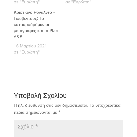
σε "Ευρώπη"
σε "Ευρώπη"
Κριστιάνο Ρονάλντο –
Γιουβέντους: Το
«σταυροδρόμι», οι
μεταγραφές και τα Plan
A&B
16 Μαρτίου 2021
σε "Ευρώπη"
Υποβολή Σχολίου
Η ηλ. διεύθυνση σας δεν δημοσιεύεται.
Τα υποχρεωτικά
πεδία σημειώνονται με
*