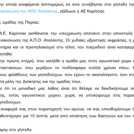
ην οποία αναφέρεται λεπτομερώς σε όσα συνέβησαν στο γήπεδο της
νακοίνωση του ΑΠΟ Αταλάντης
, εξέδωσε η ΑΕ Καρίτσας.
 ομάδας της Πιερίας:
Α.Ε. Καρίτσας αισθάνεται την υποχρέωση απέναντι στην αποστολή
νακοίνωση της Α.Π.Ο. Αταλάντης. Οι χυδαίες υβριστικές εκφράσεις, η 
ήρια και οι προπηλακισμοί στο τέλος του παιχνιδιού είναι καταγεγ
ητηθεί.
ην πρώτη στιγμή, που εισήλθε η ομάδα μας στον αγωνιστικό χώρο έ
ταστάσεων, που γυρίζουν το ποδόσφαιρο πολλά χρόνια πίσω. Κ
ους φιλάθλους των γηπεδούχων, που έχουν το ακαταλόγιστο, όσο στ
α μέλη της Διοίκησης και της ομάδας τους.
 ότι το μοναδικό μας λάθος είναι ότι θέλαμε να διεκδικήσουμε α
κης, εντός αγωνιστικού χώρου, χωρίς να υποκύψουμε στις παραι
γηπεδούχων.
αναφορά σας στον παρατηρητή του αγώνα, να σας υπενθυμίσουμε ότ
θυστέρησε για 10 λεπτά, μετά από απαίτηση των διαιτητών και του 
αμης στο γήπεδο.