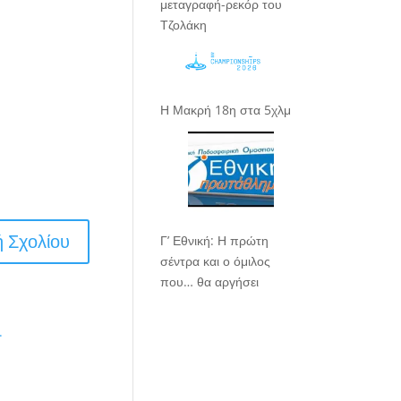
μεταγραφή-ρεκόρ του
Τζολάκη
Η Μακρή 18η στα 5χλμ
Γ’ Εθνική: Η πρώτη
σέντρα και ο όμιλος
που… θα αργήσει
.