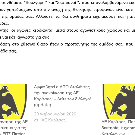
 συνθήματα “Βούλγαροι” και “Σκοπιανοί “, που επαναλαμβανόμενα εκ
ων γηπεδούχων, υπό την ανοχή της Διοίκησης, προφανώς είναι κάτι 
της ομάδας σας. Άλλωστε, τα ίδια συνθήματα είχε ακούσει και η α
άδες.
ντης, οι αγώνες κερδίζονται μέσα στους αγωνιστικούς χώρους και με
ίναι κάτι άγνωστο για σας.
 όαση στο χθεσινό θίασο ήταν ο προπονητής της ομάδας σας, πο
μάδα σας.
Αμφισβητεί ο ΑΠΟ Αταλάντης
την ανακοίνωση της ΑΕ
Καρίτσας! – Δείτε τον διάλογο!
(update)
29 Φεβρουαρίου 2020
σε "ΑΕ Καρίτσας"
άντηση της ΑΕ
ΑΕ Καρίτσας: Πα
σίευμα για τις
διαιτησία, ευχαρι
ν ΕΠΣ Πιερίας
Καταλωνίων