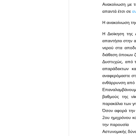
Ανακοίνωση με τ
απαντά έτσι σε
α
Η ανακοίνωση της
Η Διοίκηση της 
απαντήσει στην α
νερού στα αποδυτ
διάθεση όποιων ζ
Δυστυχώς, από τ
απαράδεκτων κα
αναφερόμαστε στ
ενθάρρυνση από τ
Επαναλαμβάνουμε
βαθμούς της νί
παρακάλια των 
Όσον αφορά την 
2ου ημιχρόνου κα
την παρουσία
Αστυνομικής δύν