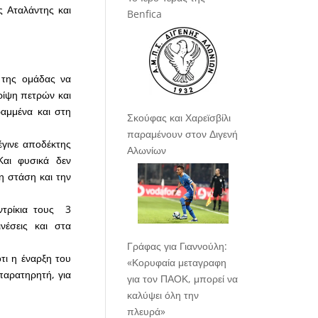
 Αταλάντης και
Benfica
 της ομάδας να
ρίψη πετρών και
ραμμένα και στη
Σκούφας και Χαρεϊσβίλι
παραμένουν στον Διγενή
γινε αποδέκτης
Αλωνίων
αι φυσικά δεν
η στάση και την
ντρίκια τους 3
νέσεις και στα
Γράφας για Γιαννούλη:
ι η έναρξη του
«Κορυφαία μεταγραφη
παρατηρητή, για
για τον ΠΑΟΚ, μπορεί να
καλύψει όλη την
πλευρά»