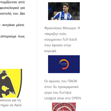
στομίζονταν από
φυσιολογικό για
ποστολή του Δία
 αντρίκια μέσα.
Φρανσίσκο Μόουρα: Η
«έκρηξη» ενός
υ απορούμε πως
σύγχρονου full-back
που έφτασε στην
κορυφή
Οι αγώνες του ΠΑΟΚ
στον 3ο προκριματικό
γύρο του Europa
League είναι στο OPEN
ράπονα για τη
στήριο σε Αετό