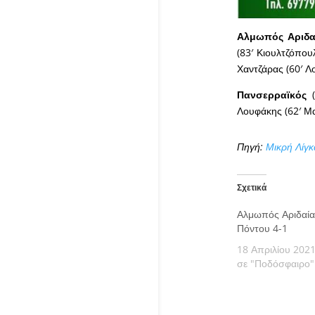
Αλμωπός Αριδα
(83′ Κιουλτζόπου
Χαντζάρας (60′ Λ
Πανσερραϊκός
(
Λουφάκης (62′ Μα
Πηγή:
Μικρή Λίγκ
Σχετικά
Αλμωπός Αριδαία
Πόντου 4-1
18 Απριλίου 202
σε "Ποδόσφαιρο"