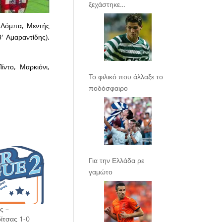
ξεχάστηκε…
, Λόμπα, Μεντής
′ Αμαραντίδης),
ίντο, Μαρκιόνι,
Το φιλικό που άλλαξε το
ποδόσφαιρο
Για την Ελλάδα ρε
γαμώτο
ς –
ίτσας 1-0