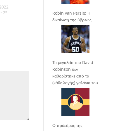
2022
e 2"
Robin van Persie: Η
δικαίωση της ύβρεως
Το μεγαλείο του David
Robinson δεν
καθορίστηκε από τα
(κάθε λογής) γαλόνια του
Ο πρόεδρος της