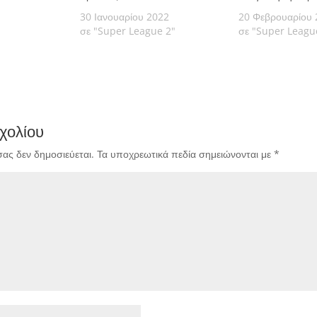
30 Ιανουαρίου 2022
20 Φεβρουαρίου 
σε "Super League 2"
σε "Super Leagu
χολίου
σας δεν δημοσιεύεται.
Τα υποχρεωτικά πεδία σημειώνονται με
*