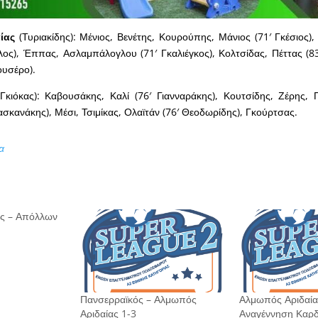
ίας
(Τυριακίδης): Μένιος, Βενέτης, Κουρούπης, Μάνιος (71′ Γκέσιος)
λος), Έππας, Ασλαμπάλογλου (71′ Γκαλιέγκος), Κολτσίδας, Πέττας (83
ουσέρο).
Γκιόκας): Καβουσάκης, Καλί (76′ Γιανναράκης), Κουτσίδης, Ζέρης, Π
σκανάκης), Μέσι, Τσιμίκας, Ολαϊτάν (76′ Θεοδωρίδης), Γκούρτσας.
α
ς – Απόλλων
1
Πανσερραϊκός – Αλμωπός
Αλμωπός Αριδαία
Αριδαίας 1-3
Αναγέννηση Καρδ