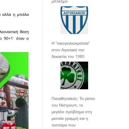
μπλέξιμο
ά αλλά η μπάλα
λεονεκτική θέση
ο 90+1΄ όταν ο
Η “οικογενειοκρατεία”
στον Αιγινιακό την
δεκαετία του 1980
Παναθηναϊκός: Το ρίσκο
του Νίστρουπ, το
μεγάλο πρόβλημα στη
μεσαία γραμμή και η
τεσσάρα που