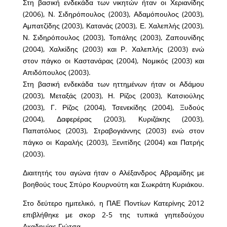
Στη βασική ενδεκάδα των νικητών ήταν οι Χεριανίδης
(2006), Ν. Σιδηρόπουλος (2003), Αδαμόπουλος (2003),
Αμπατζίδης (2003), Κατανάς (2003), Ε. Χαλεπλής (2003),
Ν. Σιδηρόπουλος (2003), Τοπάλης (2003), Ζαπουνίδης
(2004), Χαλκίδης (2003) και Ρ. Χαλεπλής (2003) ενώ
στον πάγκο οι Καστανάρας (2004), Νομικός (2003) και
Απιδόπουλος (2003).
Στη βασική ενδεκάδα των ηττημένων ήταν οι Αδάμου
(2003), Μεταξάς (2003), Η. Ρίζος (2003), Κατσιούλης
(2003), Γ. Ρίζος (2004), Τσενεκίδης (2004), Ξυδούς
(2004), Δαφερέρας (2003), Κυριζάκης (2003),
Παπατόλιος (2003), Στραβογιάννης (2003) ενώ στον
πάγκο οι Καραλής (2003), Ξενιτίδης (2004) και Πατρής
(2003).
Διαιτητής του αγώνα ήταν ο Αλέξανδρος Αβραμίδης με
βοηθούς τους Σπύρο Κουρνούτη και Σωκράτη Κυριάκου.
Στο δεύτερο ημιτελικό, η ΠΑΕ Ποντίων Κατερίνης 2012
επιβλήθηκε με σκορ 2-5 της τυπικά γηπεδούχου
Ακαδημίας Γιώτσα.