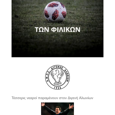
Τέσσερις νεαροί παραμένουν στον Διγενή Αλωνίων