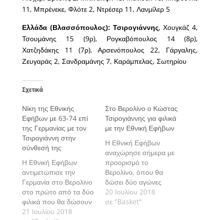
11, Μπρένεκε, Φλότε 2, Ντρέσερ 11, Λανμίλερ 5
Ελλάδα (Βλασσόπουλος):
Τσιρογιάννης
, Χουγκάζ 4,
Τσουμάνης 15 (9ρ), Ρογκαβόπουλος 14 (8ρ),
Χατζηδάκης 11 (7ρ), Αρσενόπουλος 22, Γάργαλης,
Ζευγαράς 2, Σανδραμάνης 7, Καράμπελας, Σωτηρίου
Σχετικά
Νίκη της Εθνικής
Στο Βερολίνο ο Κώστας
Εφήβων με 63-74 επί
Τσιρογιάννης για φιλικά
της Γερμανίας με τον
με την Εθνική Εφήβων
Τσιρογιάννη στην
Η Εθνική Εφήβων
σύνθεσή της
αναχώρησε σήμερα με
Η Εθνική Εφήβων
προορισμό το
αντιμετώπισε την
Βερολίνο, όπου θα
Γερμανία στο Βερολίνο
δώσει δύο αγώνες
στο πρώτο από τα δύο
προετοιμασίας με την
20 Ιουλίου 2018
φιλικά που θα δώσουν
αντίστοιχη της
σε "Basket"
οι δύο ομάδες, στο
21 Ιουλίου 2018
Γερμανίας, στο δρόμο