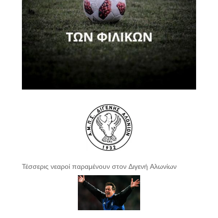
Τέσσερις νεαροί παραμένουν στον Διγενή Αλωνίων