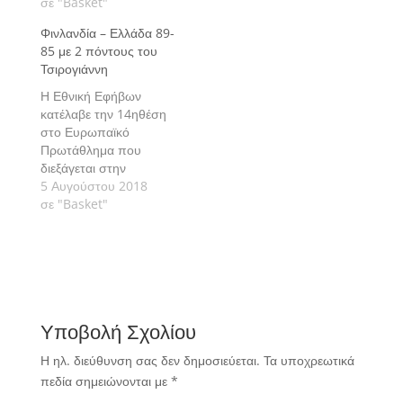
πλαίσιο της
σε "Basket"
για το Ευρωπαϊκό
προετοιμασίας για το
Πρωτάθλημα U18.
Φινλανδία – Ελλάδα 89-
Ευρωπαϊκό
85 με 2 πόντους του
Πρωτάθλημα U18.
Τσιρογιάννη
Η Εθνική Εφήβων
κατέλαβε την 14ηθέση
στο Ευρωπαϊκό
Πρωτάθλημα που
διεξάγεται στην
Λετονία, καθώς σε
5 Αυγούστου 2018
αγώνα κατάταξης
σε "Basket"
ηττήθηκε στην
παράταση από την
Φινλανδία με 89-85.
Υποβολή Σχολίου
Η ηλ. διεύθυνση σας δεν δημοσιεύεται.
Τα υποχρεωτικά
πεδία σημειώνονται με
*