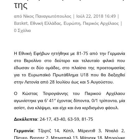
της
από
Νίκος Παναγιωτόπουλος
|
Ιούλ 22, 2018 16:49
|
Basket
,
Εθνική Ελλάδας
,
Ευρώπη
,
Πιερικός Αρχέλαος
|
0 Σχόλια
Η Εθνική Εφήβων ηττήθηκε με 81-75 από την Γερμανία
στο Βερολίνο στο δεύτερο και τελευταίο φιλικό που
έδωσαν οι δύο ομάδες, στο πλαίσιο της προετοιμασίας
για το Ευρωπαϊκό Πρωτάθλημα U18 που θα διεξαχθεί
στην Λετονία από 28 Ιουλίου έως και 5 Αυγούστου.
Ο Κώστας Τσιρογιάννης του Πιερικού Αρχέλαου
αγωνίστηκε για 6′ 41″ έχοντας δίποντα, 0/1 τρίποντα, μία
ασίστ, ένα κλέψιμο, και είχε και ένα κερδισμένο φάουλ.
Δεκάλεπτα
: 24-17, 43-40, 63-59, 81-75
Γερμανία
: Τζορτζ 14, Κέπλ, Μέρεντιθ 3, Ντιαλό 2,
Πίσχερ, Βρτσιτς 2, Μπιναπφλ 13, Μάτισεκ 18, Μπρούνκε