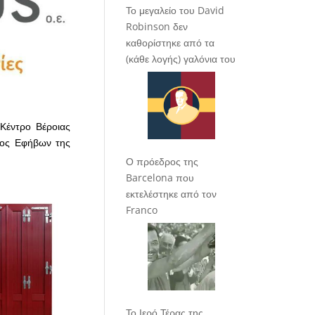
Το μεγαλείο του David
Robinson δεν
καθορίστηκε από τα
(κάθε λογής) γαλόνια του
 Κέντρο Βέροιας
τος Εφήβων της
Ο πρόεδρος της
Barcelona που
εκτελέστηκε από τον
Franco
Το Ιερό Τέρας της