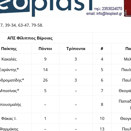
7, 39-34, 63-47, 79-58.
ΑΠΣ Φίλιππος Βέροιας
Παίκτης
Πόντοι
Τρίποντα
#
Πα
Κακαλές
9
3
4
Με
Σαράντης*
14
–
5
Παυλ
νδροματίδης*
26
3
6
Παυλ
Μπεσίνας*
5
–
7
Θεογι
Παπαδ
πουσμαλής
–
–
8
Φάκας Ι.
1
–
10
Θεογι
Φαρμάκης
–
–
13
Που