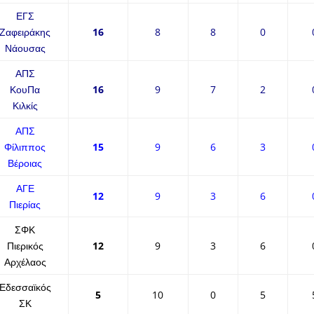
ΕΓΣ
Ζαφειράκης
16
8
8
0
Νάουσας
ΑΠΣ
ΚουΠα
16
9
7
2
Κιλκίς
ΑΠΣ
Φίλιππος
15
9
6
3
Βέροιας
ΑΓΕ
12
9
3
6
Πιερίας
ΣΦΚ
Πιερικός
12
9
3
6
Αρχέλαος
Εδεσσαϊκός
5
10
0
5
ΣΚ