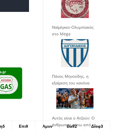
Ναϊμέγκεν-Ολυμπιακός
στο Mega
Πάνος Μηνούδης, η
εξαίρεση του κανόνα
Αυτός είναι ο Ατζούν: Ο
άνθρωπος πίσω από τη
ηδ
Επιθ
Αμυν
Βαθ2
Διαφ3