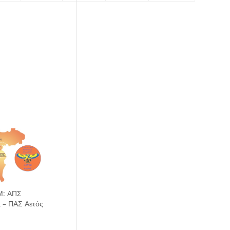
Μ: ΑΠΣ
ς – ΠΑΣ Αετός