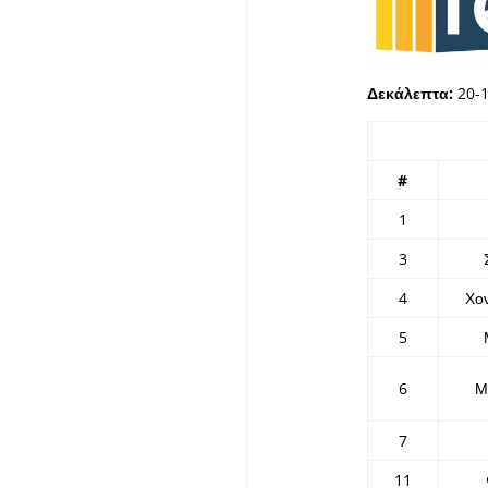
Δεκάλεπτα:
20-1
#
1
3
4
Χο
5
6
Μ
7
11