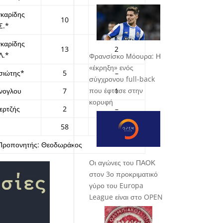
γκαρίδης
10
2
Σ.*
γκαρίδης
13
2
Λ.*
Φρανσίσκο Μόουρα: Η
«έκρηξη» ενός
σιώτης*
5
–
σύγχρονου full-back
που έφτασε στην
ννογλου
7
1
κορυφή
ερτζής
2
–
58
7
Προπονητής: Θεοδωράκος
Οι αγώνες του ΠΑΟΚ
στον 3ο προκριματικό
γύρο του Europa
League είναι στο OPEN