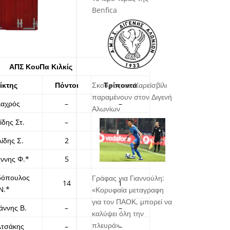
Benfica
ΑΠΣ ΚουΠα Κιλκίς
Σκούφας και Χαρεϊσβίλι
ίκτης
Πόντοι
Τρίποντα
παραμένουν στον Διγενή
λαχρός
–
–
Αλωνίων
ίδης Στ.
–
–
ίδης Σ.
2
–
άννης Φ.*
5
1
όπουλος
Γράφας για Γιαννούλη:
14
1
Ν.*
«Κορυφαία μεταγραφη
για τον ΠΑΟΚ, μπορεί να
άννης Β.
–
–
καλύψει όλη την
πλευρά»
λτσάκης
–
–