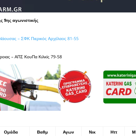
ς 9ης αγωνιστικής
Νάουσας – ΣΦΚ Πιερικός Αρχέλαος 81-55
ροιας – ΑΠΣ ΚουΠα Κιλκίς 79-58
Ομάδα
Βαθμ
Αγων
Νικ
Ηττ
Μ