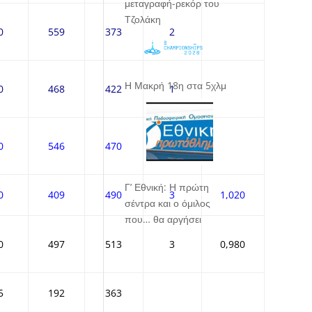
μεταγραφή-ρεκόρ του
Τζολάκη
0
559
373
2
Η Μακρή 18η στα 5χλμ
0
468
422
1
0
546
470
Γ’ Εθνική: Η πρώτη
0
409
490
3
1,020
σέντρα και ο όμιλος
που… θα αργήσει
0
497
513
3
0,980
5
192
363