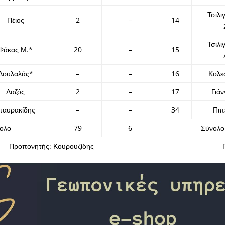
Τσιλι
Πέιος
2
–
14
Τσιλι
Φάκας Μ.*
20
–
15
Δουλαλάς*
–
–
16
Κολε
Λαζός
2
–
17
Γιά
ταυρακίδης
–
–
34
Πιπ
ολο
79
6
Σύνολο
Προπονητής: Κουρουζίδης