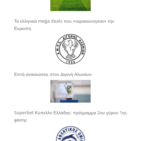
Τα ελληνικά mega deals που «ταρακούνησαν» την
Ευρώπη
Επτά ανανεώσεις στον Διγενή Αλωνίων
Superbet Κύπελλο Ελλάδας: πρόγραμμα 2ου γύρου 1ης
φάσης