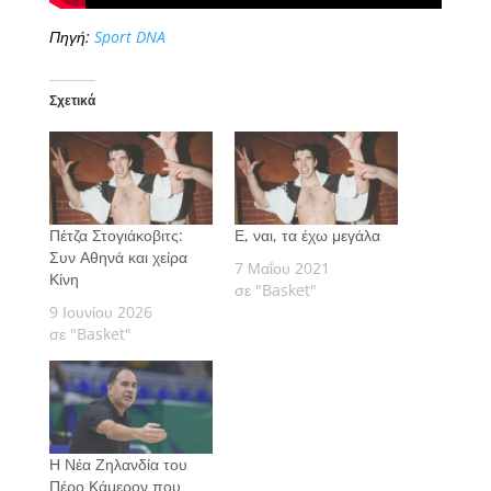
Πηγή:
Sport DNA
Σχετικά
Πέτζα Στογιάκοβιτς:
Ε, ναι, τα έχω μεγάλα
Συν Αθηνά και χείρα
7 Μαΐου 2021
Κίνη
σε "Basket"
9 Ιουνίου 2026
σε "Basket"
Η Νέα Ζηλανδία του
Πέρο Κάμερον που