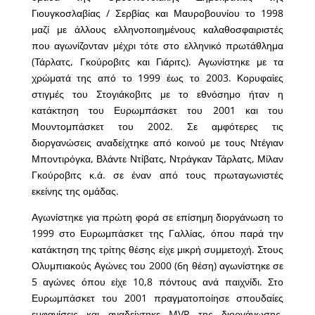
Γιουγκοσλαβίας / Σερβίας και Μαυροβουνίου το 1998
μαζί με άλλους ελληνοποιημένους καλαθοσφαιριστές
που αγωνίζονταν μέχρι τότε στο ελληνικό πρωτάθλημα
(Τάρλατς, Γκούροβιτς και Γιάριτς). Αγωνίστηκε με τα
χρώματά της από το 1999 έως το 2003. Κορυφαίες
στιγμές του Στογιάκοβιτς με το εθνόσημο ήταν η
κατάκτηση του Ευρωμπάσκετ του 2001 και του
Μουντομπάσκετ του 2002. Σε αμφότερες τις
διοργανώσεις αναδείχτηκε από κοινού με τους Ντέγιαν
Μποντιρόγκα, Βλάντε Ντίβατς, Ντράγκαν Τάρλατς, Μίλαν
Γκούροβιτς κ.ά. σε έναν από τους πρωταγωνιστές
εκείνης της ομάδας.
Αγωνίστηκε για πρώτη φορά σε επίσημη διοργάνωση το
1999 στο Ευρωμπάσκετ της Γαλλίας, όπου παρά την
κατάκτηση της τρίτης θέσης είχε μικρή συμμετοχή. Στους
Ολυμπιακούς Αγώνες του 2000 (6η θέση) αγωνίστηκε σε
5 αγώνες όπου είχε 10,8 πόντους ανά παιχνίδι. Στο
Ευρωμπάσκετ του 2001 πραγματοποίησε σπουδαίες
εμφανίσεις και αναδείχτηκε MVP της διοργάνωσης.