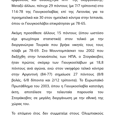
Μεταξύ άλλων, πέτυχε 29 πόντους (με 7/7 τρίποντα) στο
114-78 της Γιουγκοσλαβίας επί της Λετονίας για τα
προημιτελικά και 30 στον ημιτελικό κόντρα στην Ισπανία,
όπου οι Γιουγκοσλάβοι επικράτησαν με 78-65.
Ακόμη προσέθεσε άλλους 15 πόντους (όπου ωστόσο
είχε φτωχότερα στατιστικά) στον τελικό με την
διοργανώτρια Τουρκία που βρήκε νικητές τους τους
πλάβι με 78-69. Στο Μουντομπάσκετ του 2002 που
διεξήχθη στην Ιντιανάπολις των ΗΠΑ, ο Στογιάκοβιτς
ήταν πρώτος σκόρερ των Γιουγκοσλάβων με 18,8
πόντους ανά αγώνα, ενώ στον νικηφόρο τελικό κόντρα
στην Αργεντινή (84-77) σημείωσε 27 πόντους (8/8
βολές, 6/8 δίποντα και 2/12 τρίποντα). Το Ευρωπαϊκό
Πρωτάθλημα του 2003, όπου η Γιουγκοσλαβία κατετάγη
έκτη, αποτέλεσε την τελευταία παρουσία του
Στογιάκοβιτς σε μεγάλη διοργάνωση με την εθνική της
χώρας του.
Το επόμενο έτος δεν συμμετείχε στους Ολυμπιακούς