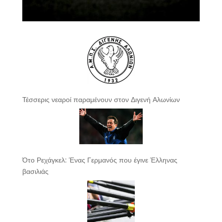
Τέσσερις νεαροί παραμένουν στον Διγενή Αλωνίων
Ότο Ρεχάγκελ: Ένας Γερμανός που έγινε Έλληνας
βασιλιάς