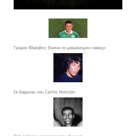
Γκόραν Βλάοβιτς: Εκείνο το μακρόσυρτο «αααχ»
Οι δαίμονες του Carlos Monzón