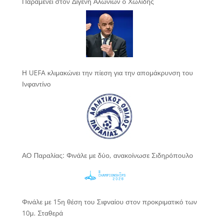
Παραμένει στον Διγενή Αλωνίων ο Χωλίδης
Η UEFA κλιμακώνει την πίεση για την απομάκρυνση του
Ινφαντίνο
ΑΟ Παραλίας: Φινάλε με δύο, ανακοίνωσε Σιδηρόπουλο
Φινάλε με 15η θέση του Σιφναίου στον προκριματικό των
10μ. Σταθερά