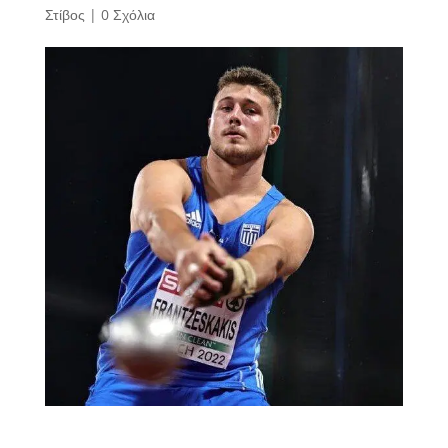
Στίβος
|
0 Σχόλια