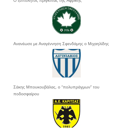
Ο ξυπόλητος πρίγκιπας της Αφρικής
Ανανέωσε με Αναγέννηση Σφενδάμης ο Μιχαηλίδης
Σάκης Μπουκουβάλας, ο “πολυπράγμων” του
ποδοσφαίρου