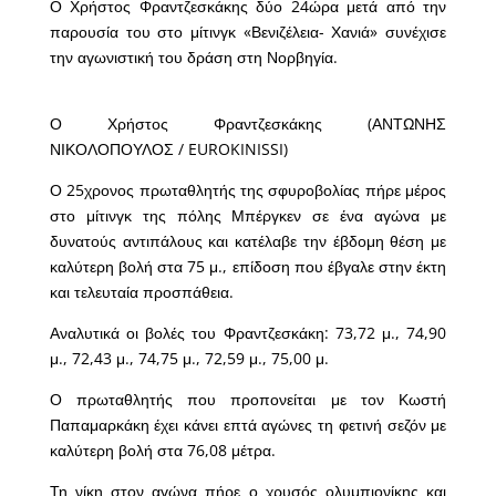
Ο Χρήστος Φραντζεσκάκης δύο 24ώρα μετά από την
παρουσία του στο μίτινγκ «Βενιζέλεια- Χανιά» συνέχισε
την αγωνιστική του δράση στη Νορβηγία.
Ο Χρήστος Φραντζεσκάκης (ΑΝΤΩΝΗΣ
ΝΙΚΟΛΟΠΟΥΛΟΣ / EUROKINISSI)
Ο 25χρονος πρωταθλητής της σφυροβολίας πήρε μέρος
στο μίτινγκ της πόλης Μπέργκεν σε ένα αγώνα με
δυνατούς αντιπάλους και κατέλαβε την έβδομη θέση με
καλύτερη βολή στα 75 μ., επίδοση που έβγαλε στην έκτη
και τελευταία προσπάθεια.
Αναλυτικά οι βολές του Φραντζεσκάκη: 73,72 μ., 74,90
μ., 72,43 μ., 74,75 μ., 72,59 μ., 75,00 μ.
Ο πρωταθλητής που προπονείται με τον Κωστή
Παπαμαρκάκη έχει κάνει επτά αγώνες τη φετινή σεζόν με
καλύτερη βολή στα 76,08 μέτρα.
Τη νίκη στον αγώνα πήρε ο χρυσός ολυμπιονίκης και