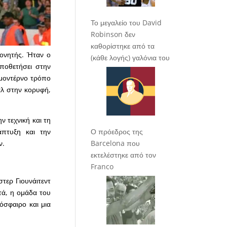
Το μεγαλείο του David
Robinson δεν
καθορίστηκε από τα
ονητής. Ήταν ο
(κάθε λογής) γαλόνια του
ποθετήσει στην
 μοντέρνο τρόπο
αλ στην κορυφή,
 τεχνική και τη
άπτυξη και την
Ο πρόεδρος της
ν.
Barcelona που
εκτελέστηκε από τον
Franco
τερ Γιουνάιτεντ
τά, η ομάδα του
όσφαιρο και μια