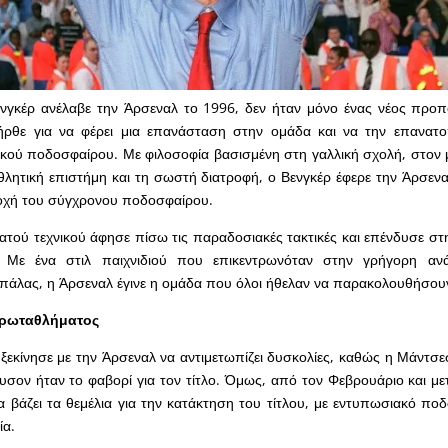
νγκέρ ανέλαβε την Άρσεναλ το 1996, δεν ήταν μόνο ένας νέος προπ
θε για να φέρει μια επανάσταση στην ομάδα και να την επανατο
ικού ποδοσφαίρου. Με φιλοσοφία βασισμένη στη γαλλική σχολή, στον
αθλητική επιστήμη και τη σωστή διατροφή, ο Βενγκέρ έφερε την Άρσεν
ποχή του σύγχρονου ποδοσφαίρου.
τού τεχνικού άφησε πίσω τις παραδοσιακές τακτικές και επένδυσε στην
α. Με ένα στιλ παιχνιδιού που επικεντρωνόταν στην γρήγορη αν
πάλας, η Άρσεναλ έγινε η ομάδα που όλοι ήθελαν να παρακολουθήσου
πρωταθλήματος
ξεκίνησε με την Άρσεναλ να αντιμετωπίζει δυσκολίες, καθώς η Μάντσεσ
υσον ήταν το φαβορί για τον τίτλο. Όμως, από τον Φεβρουάριο και με
α βάζει τα θεμέλια για την κατάκτηση του τίτλου, με εντυπωσιακό ποδ
ία.