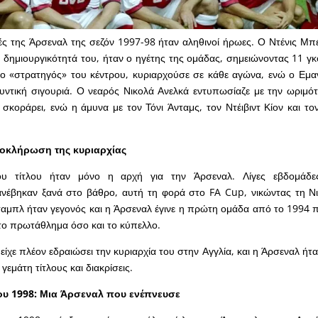
ς της Άρσεναλ της σεζόν 1997-98 ήταν αληθινοί ήρωες. Ο Ντένις Μπ
τη δημιουργικότητά του, ήταν ο ηγέτης της ομάδας, σημειώνοντας 11 γκ
 ο «στρατηγός» του κέντρου, κυριαρχούσε σε κάθε αγώνα, ενώ ο Εμαν
υντική σιγουριά. Ο νεαρός Νικολά Ανελκά εντυπωσίαζε με την ωριμότ
 σκοράρει, ενώ η άμυνα με τον Τόνι Άνταμς, τον Ντέιβιντ Κίον και το
λοκλήρωση της κυριαρχίας
υ τίτλου ήταν μόνο η αρχή για την Άρσεναλ. Λίγες εβδομάδες
ανέβηκαν ξανά στο βάθρο, αυτή τη φορά στο FA Cup, νικώντας τη Ν
νταμπλ ήταν γεγονός και η Άρσεναλ έγινε η πρώτη ομάδα από το 1994 
το πρωτάθλημα όσο και το κύπελλο.
ίχε πλέον εδραιώσει την κυριαρχία του στην Αγγλία, και η Άρσεναλ ήτα
 γεμάτη τίτλους και διακρίσεις.
ου 1998: Μια Άρσεναλ που ενέπνευσε