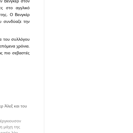
ν Βενγκέρ στον
τς στο αγγλικό
 της. Ο Βενγκέρ
ου συνδύαζε την
ία του συλλόγου
επόμενα χρόνια.
ις πιο σεβαστές
ρ Άλεξ και του
έργκιουσον
τη μάχη της
νγκέρ λέει