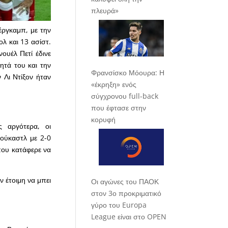
πλευρά»
έργκαμπ, με την
ολ και 13 ασίστ.
ουέλ Πετί έδινε
ητά του και την
Φρανσίσκο Μόουρα: Η
ν Λι Ντίξον ήταν
«έκρηξη» ενός
σύγχρονου full-back
που έφτασε στην
κορυφή
 αργότερα, οι
ιούκαστλ με 2-0
που κατάφερε να
ν έτοιμη να μπει
Οι αγώνες του ΠΑΟΚ
στον 3ο προκριματικό
γύρο του Europa
League είναι στο OPEN