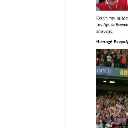
Εκείνη την ημέρ
τον Αρσέν Βενγκέρ
επιτυχίες.
Η εποχή Βενγκέ