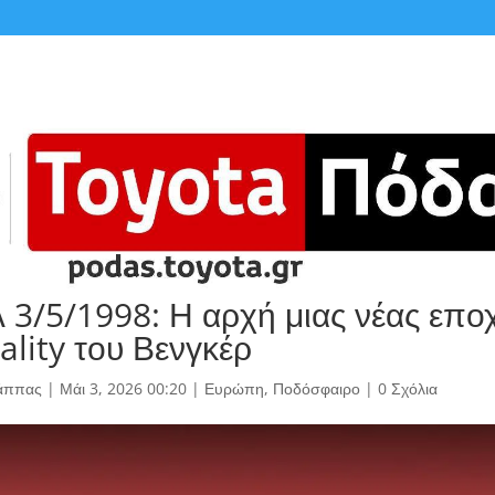
 3/5/1998: Η αρχή μιας νέας εποχ
ality του Βενγκέρ
άππας
|
Μάι 3, 2026 00:20
|
Ευρώπη
,
Ποδόσφαιρο
|
0 Σχόλια