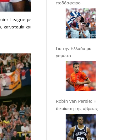
ποδόσφαιρο
emier League με
, καινοτομία και
Για την Ελλάδα ρε
γαμώτο
Robin van Persie: Η
δικαίωση της ύβρεως