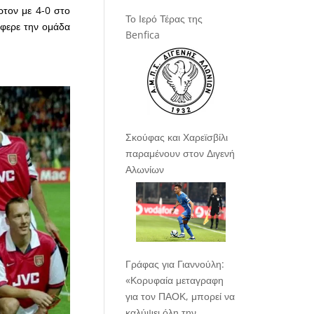
ρτον με 4-0 στο
Το Ιερό Τέρας της
έφερε την ομάδα
Benfica
Σκούφας και Χαρεϊσβίλι
παραμένουν στον Διγενή
Αλωνίων
Γράφας για Γιαννούλη:
«Κορυφαία μεταγραφη
για τον ΠΑΟΚ, μπορεί να
καλύψει όλη την