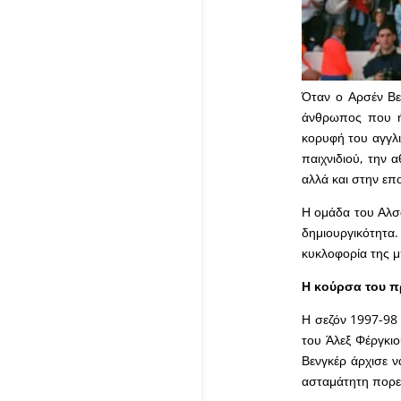
Όταν ο Αρσέν Βε
άνθρωπος που ήρ
κορυφή του αγγλ
παιχνιδιού, την 
αλλά και στην ε
Η ομάδα του Αλσα
δημιουργικότητ
κυκλοφορία της μ
Η κούρσα του 
Η σεζόν 1997-98 
του Άλεξ Φέργκιο
Βενγκέρ άρχισε ν
ασταμάτητη πορε