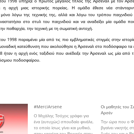
ου 1998 υπήρξε ο πρώτος μεγάλος τίτλος της Άρσεναλ με τον Αρσέ
ι η αρχή μιας ιστορικής πορείας. Η ομάδα έθεσε νέα στάνταρν
 μόνο λόγω της τεχνικής της, αλλά και λόγω του τρόπου παιχνιδιού
ναστατήσει στο στυλ του παιχνιδιού και να αναδείξει μία ομάδα π
την πειθαρχία, την τεχνική με τη σωματική αντοχή.
υ 1998 παραμένει μία από τις πιο εμβληματικές στιγμές στην ιστορ
 μοναδική κατεύθυνση που ακολούθησε η Άρσεναλ στο ποδόσφαιρο τα 
8 ήταν η αρχή ενός ταξιδιού που ανέδειξε την Άρσεναλ ως μία από τ
όσμιου ποδοσφαίρου.
#MerciArsene
Οι μαθητές του Σε
Αρσέν
Ο Μιχάλης Τσόχος γράφει για
ένα (ευτυχώς) σπουδαίο φινάλε,
Την ώρα που ο Φ
το οποίο ίσως γίνει και μυθικό,
βγαίνει νικητής σ
στην καριέρα του Βενγκέρ στην
ζωής του και ο Βε