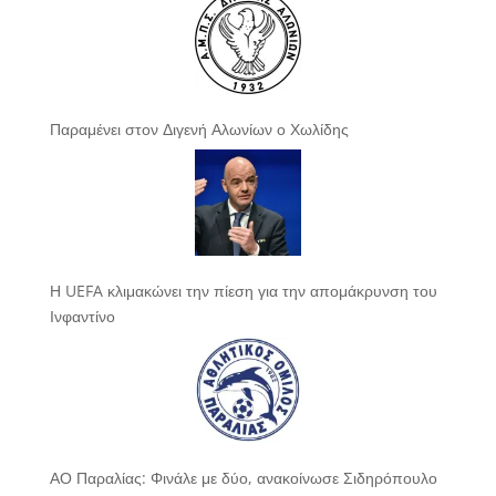
Παραμένει στον Διγενή Αλωνίων ο Χωλίδης
Η UEFA κλιμακώνει την πίεση για την απομάκρυνση του
Ινφαντίνο
ΑΟ Παραλίας: Φινάλε με δύο, ανακοίνωσε Σιδηρόπουλο