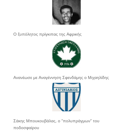
Ο ξυπόλητος πρίγκιπας της Αφρικής
Ανανέωσε με Αναγέννηση Σφενδάμης ο Μιχαηλίδης
Σάκης Μπουκουβάλας, ο “πολυπράγμων” του
ποδοσφαίρου