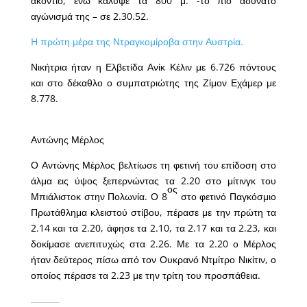
ακόντιο, ενώ κάλυψε τα 800 μ. -το πιο αδύνατο
αγώνισμά της – σε 2.30.52.
H πρώτη μέρα της Ντραγκομίροβα στην Αυστρία.
Νικήτρια ήταν η Ελβετίδα Ανίκ Κέλιν με 6.726 πόντους
και στο δέκαθλο ο συμπατριώτης της Ζίμον Εχάμερ με
8.778.
Αντώνης Μέρλος
Ο Αντώνης Μέρλος βελτίωσε τη φετινή του επίδοση στο
άλμα εις ύψος ξεπερνώντας τα 2.20 στο μίτινγκ του
ος
Μπιάλιστοκ στην Πολωνία. Ο 8
στο φετινό Παγκόσμιο
Πρωτάθλημα κλειστού στίβου, πέρασε με την πρώτη τα
2.14 και τα 2.20, άφησε τα 2.10, τα 2.17 και τα 2.23, και
δοκίμασε ανεπιτυχώς στα 2.26. Με τα 2.20 ο Μέρλος
ήταν δεύτερος πίσω από τον Ουκρανό Ντμίτρο Νικίτιν, ο
οποίος πέρασε τα 2.23 με την τρίτη του προσπάθεια.