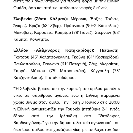
αυτές που αγωνίστηκαν για πρώτη φορά με την Εθνική
Ομάδα, όσο και από τις υπόλοιπες νεαρές διεθνείς.
Σλοβενία (Σάσα Κόλμαν):
Μέρσνικ, Έρζεν, Τσόντς,
Άγκρεζ, Κριζάι (68′ Ζβερ), Πράσνικαρ (90+2 Κάστελετς),
Μάκοβετς, Κόροσετς, Κράμζαρ (78′ Γιάνεζ), Στέρναντ (68′
Κάμπα), Κόλντμπλ.
Ελλάδα (Αλέξανδρος Κατηκαρίδης):
Πεταλωτή,
Γκάτσου (46′ Χαλατσογιάννη), Γκούνη (61′ Κοσκερίδου),
Παυλοπούλου, Γιαννακά (61′ Πατερνά), Σάιχ, Μωραΐτου,
Σαρρή, Μήτκου (75′ Μπρουκσάιρ), Κόγγουλη (75′
Χατζηνικολάου), Παπαθεοδώρου.
*Η Σλοβενία βρίσκεται στην κορυφή του ομίλου με πέντε
νίκες σε ισάριθμους αγώνες, ενώ η Εθνική παραμένει
χωρίς βαθμό στον όμιλο. Την Τρίτη 3 Ιουνίου στις 20:00
η Εθνική αντιμετωπίζει την Τουρκία (ηττήθηκε 2-1 εντός
έδρας από την Ιρλανδία) στο “Θεόδωρος
Βαρδινογιάννης” για την 6η και τελευταία αγωνιστική του
δευτέρου ομίλου και χρειάζεται νίκη με τουλάχιστον δύο