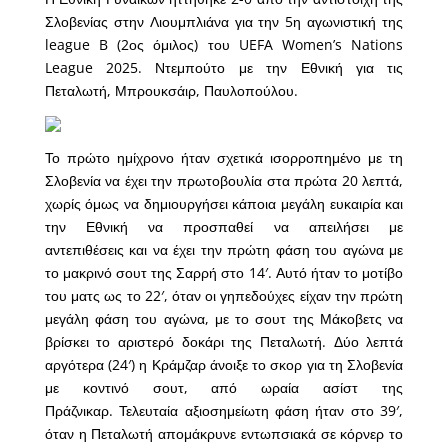
Σλοβενίας στην Λιουμπλιάνα για την 5η αγωνιστική της
league B (
2ος όμιλος
) του UEFA Women’s Nations
League 2025. Ντεμπούτο με την Εθνική για τις
Πεταλωτή, Μπρουκσάιρ, Παυλοπούλου.
Το πρώτο ημίχρονο ήταν σχετικά ισορροπημένο με τη
Σλοβενία να έχει την πρωτοβουλία στα πρώτα 20 λεπτά,
χωρίς όμως να δημιουργήσει κάποια μεγάλη ευκαιρία και
την Εθνική να προσπαθεί να απειλήσει με
αντεπιθέσεις και να έχει την πρώτη φάση του αγώνα με
το μακρινό σουτ της Σαρρή στο 14′. Αυτό ήταν το μοτίβο
του ματς ως το 22′, όταν οι γηπεδούχες είχαν την πρώτη
μεγάλη φάση του αγώνα, με το σουτ της Μάκοβετς να
βρίσκει το αριστερό δοκάρι της Πεταλωτή. Δύο λεπτά
αργότερα (24′) η Κράμζαρ άνοιξε το σκορ για τη Σλοβενία
με κοντινό σουτ, από ωραία ασίστ της
Πράζνικαρ. Τελευταία αξιοσημείωτη φάση ήταν στο 39′,
όταν η Πεταλωτή απομάκρυνε εντωπσιακά σε κόρνερ το