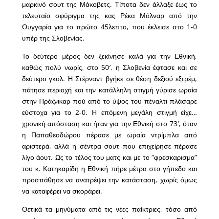
μαρκινό σουτ της Μάκοβετς. Τίποτα δεν άλλαξε έως το
τελευταίο σφύριγμα της κας Ρέκα Μόλναρ από την
Ουγγαρία για το πρώτο 45λεπτο, που έκλεισε στο 1-0
υπέρ της Σλοβενίας.
Το δεύτερο μέρος δεν ξεκίνησε καλά για την Εθνική,
καθώς πολύ νωρίς, στο 50′, η Σλοβενία έφτασε και σε
δεύτερο γκολ. Η Στέρναντ βγήκε σε θέση δεξιού εξτρέμ,
πάτησε περιοχή και την κατάλληλη στιγμή γύρισε ωραία
στην Πράζνικαρ πού από το ύψος του πέναλτι πλάσαρε
εύστοχα για το 2-0. Η επόμενη μεγάλη στιγμή είχε…
χρονική απόσταση και ήταν για την Εθνική στο 73′, όταν
η Παπαθεοδώρου πέρασε με ωραία ντρίμπλα από
αριστερά, αλλά η σέντρα σουτ που επιχείρησε πέρασε
λίγο άουτ. Ως το τέλος του ματς και με το “φρεσκαρισμα”
του κ. Κατηκαρίδη η Εθνική πήρε μέτρα στο γήπεδο και
προσπάθησε να ανατρέψει την κατάσταση, χωρίς όμως
να καταφέρει να σκοράρει.
Θετικά τα μηνύματα από τις νέες παίκτριες, τόσο από