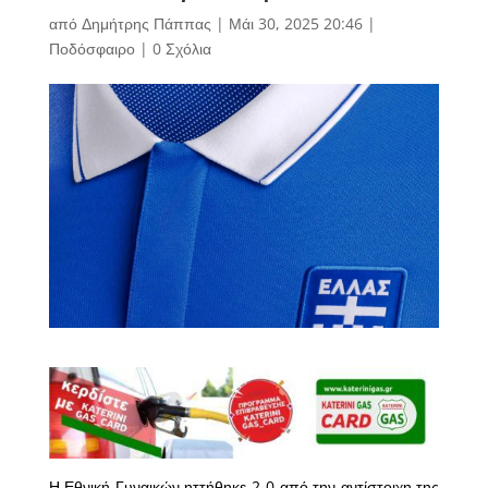
από
Δημήτρης Πάππας
|
Μάι 30, 2025 20:46
|
Ποδόσφαιρο
|
0 Σχόλια
Η Εθνική Γυναικών ηττήθηκε 2-0 από την αντίστοιχη της