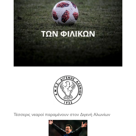
Τέσσερις νεαροί παραμένουν στον Διγενή Αλωνίων