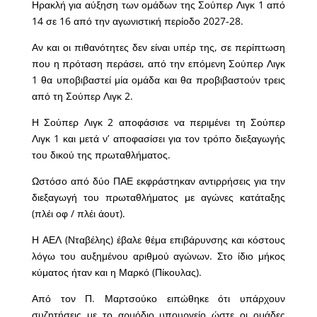
Ηρακλή για αύξηση των ομάδων της Σούπερ Λιγκ 1 από
14 σε 16 από την αγωνιστική περίοδο 2027-28.
Αν και οι πιθανότητες δεν είναι υπέρ της, σε περίπτωση
που η πρόταση περάσει, από την επόμενη Σούπερ Λιγκ
1 θα υποβιβαστεί μία ομάδα και θα προβιβαστούν τρεις
από τη Σούπερ Λιγκ 2.
Η Σούπερ Λιγκ 2 αποφάσισε να περιμένει τη Σούπερ
Λιγκ 1 και μετά ν’ αποφασίσει για τον τρόπο διεξαγωγής
του δικού της πρωταθλήματος.
Ωστόσο από δύο ΠΑΕ εκφράστηκαν αντιρρήσεις για την
διεξαγωγή του πρωταθλήματος με αγώνες κατάταξης
(πλέι οφ / πλέι άουτ).
Η ΑΕΛ (Νταβέλης) έβαλε θέμα επιβάρυνσης και κόστους
λόγω του αυξημένου αριθμού αγώνων. Στο ίδιο μήκος
κύματος ήταν και η Μαρκό (Πίκουλας).
Από τον Π. Μαρτσούκο ειπώθηκε ότι υπάρχουν
συζητήσεις με το αρμόδιο υπουργείο ώστε οι ομάδες