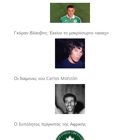
Γκόραν Βλάοβιτς: Εκείνο το μακρόσυρτο «αααχ»
Οι δαίμονες του Carlos Monzón
Ο ξυπόλητος πρίγκιπας της Αφρικής