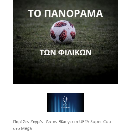
Παρί Σεν Ζερμέν -Άστον Βίλα για το UEFA Super Cup
στο Mega