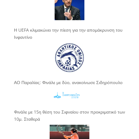
Η UEFA κλιμακώνει την πίεση για την απομάκρυνση του
Ινφαντίνο
ΑΟ Παραλίας: Φινάλε με δύο, ανακοίνωσε Σιδηρόπουλο
Φινάλε με 15η θέση του Σιφναίου στον προκριματικό των
10μ. Σταθερά