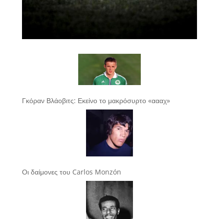
Γκόραν Βλάοβιτς: Εκείνο το μακρόσυρτο «αααχ»
Οι δαίμονες του Carlos Monzón