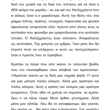
δικό του μυαλό και τα δικά του πιστεύω για να είναι η
ΑΕΚ ακόμα πιο μεγάλη – αν και για τον Χατζηχρήστο έτσι
κι αλλιώς ήταν ό,τι μεγαλύτερο. Αυτή την θέση του, ένα
μείγμα πίστης, αγάπης, συνεχούς παρουσίας και φυσικά
αφοσίωσης εκτιμούσαν όλοι: πρώτοι από όλους ίσως οι
αντίπαλοι που φώναζαν και τραγουδούσαν στο αντίπαλο
πέταλο. Ο Χατζηχρήστος ήταν απέναντι. Απαραίτητος
ώς αντίπαλος. Όχι μισητός ως εχθρός. Γιατί μίση δεν θα
έπρεπε ποτέ να υπάρχουν κι αυτό ως «αντιχούλιγκαν»
ήταν ο πρώτος που το πρέσβευε.
Κρατάω τα λόγια που είπε εκείνο το τελευταίο βράδυ
που τον επισκέφθηκαν όσοι αληθινά τον αγαπούσαν.
«Ήμασταν πάντα με τη δική μας σημαία ψηλά. Γι’ αυτό
και μας μίσησε πολύς κόσμος. Αλλά μας αγάπησε και
πολύς κόσμος. Αυτή η αγάπη του κόσμου μας κράτησε
ενωμένους. Όταν είδα τα χρόνια να περνάνε, τα έχασα.
Λεω τι να κάνω τώρα; Μετά ήρθαν χτυπήματα. Αλλά
μέσα μου ήλπιζα. Λέω θα τα καταφέρουμε. Δεν γίνεται,
δεν γίνεται ρε… Να είστε όλοι ευλογημένοι. Σας αγαπάω