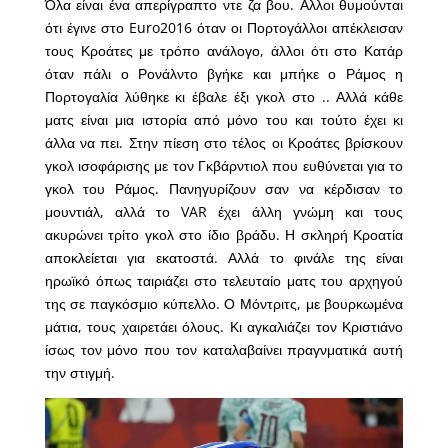
Όλα είναι ένα απερίγραπτο ντε ζα βου. Αλλοι θυμούνται
ότι έγινε στο Euro2016 όταν οι Πορτογάλλοι απέκλεισαν
τους Κροάτες με τρόπο ανάλογο, άλλοι ότι στο Κατάρ
όταν πάλι ο Ρονάλντο βγήκε και μπήκε ο Ράμος η
Πορτογαλία λύθηκε κι έβαλε έξι γκολ στο .. Αλλά κάθε
ματς είναι μια ιστορία από μόνο του και τούτο έχει κι
άλλα να πει. Στην πίεση στο τέλος οι Κροάτες βρίσκουν
γκολ ισοφάρισης με τον Γκβάρντιολ που ευθύνεται για το
γκολ του Ράμος. Πανηγυρίζουν σαν να κέρδισαν το
μουντιάλ, αλλά το VAR έχει άλλη γνώμη και τους
ακυρώνει τρίτο γκολ στο ίδιο βράδυ. Η σκληρή Κροατία
αποκλείεται για εκατοστά. Αλλά το φινάλε της είναι
ηρωϊκό όπως ταιριάζει στο τελευταίο ματς του αρχηγού
της σε παγκόσμιο κύπελλο. Ο Μόντριτς, με βουρκωμένα
μάτια, τους χαιρετάει όλους. Κι αγκαλιάζει τον Κριστιάνο
ίσως τον μόνο που τον καταλαβαίνει πραγνματικά αυτή
την στιγμή.