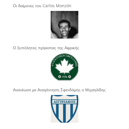
Οι δαίμονες του Carlos Monzón
Ο ξυπόλητος πρίγκιπας της Αφρικής
Ανανέωσε με Αναγέννηση Σφενδάμης ο Μιχαηλίδης