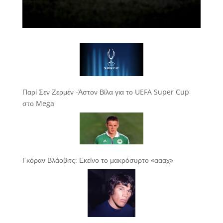
Παρί Σεν Ζερμέν -Άστον Βίλα για το UEFA Super Cup
στο Mega
Γκόραν Βλάοβιτς: Εκείνο το μακρόσυρτο «αααχ»