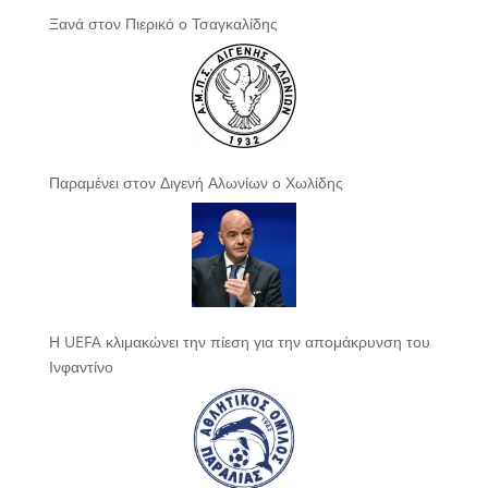
Ξανά στον Πιερικό ο Τσαγκαλίδης
Παραμένει στον Διγενή Αλωνίων ο Χωλίδης
Η UEFA κλιμακώνει την πίεση για την απομάκρυνση του
Ινφαντίνο