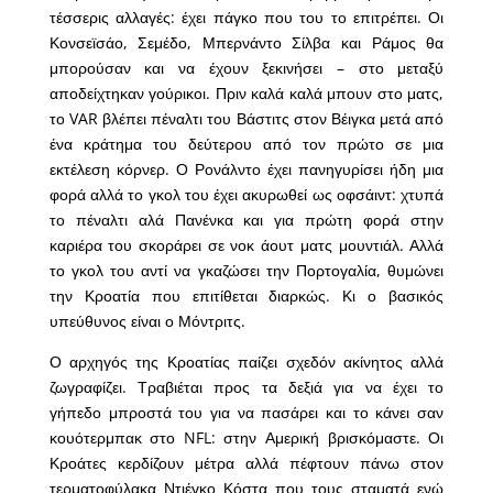
τέσσερις αλλαγές: έχει πάγκο που του το επιτρέπει. Οι
Κονσεϊσάο, Σεμέδο, Μπερνάντο Σίλβα και Ράμος θα
μπορούσαν και να έχουν ξεκινήσει – στο μεταξύ
αποδείχτηκαν γούρικοι. Πριν καλά καλά μπουν στο ματς,
το VAR βλέπει πέναλτι του Βάστιτς στον Βέιγκα μετά από
ένα κράτημα του δεύτερου από τον πρώτο σε μια
εκτέλεση κόρνερ. Ο Ρονάλντο έχει πανηγυρίσει ήδη μια
φορά αλλά το γκολ του έχει ακυρωθεί ως οφσάιντ: χτυπά
το πέναλτι αλά Πανένκα και για πρώτη φορά στην
καριέρα του σκοράρει σε νοκ άουτ ματς μουντιάλ. Αλλά
το γκολ του αντί να γκαζώσει την Πορτογαλία, θυμώνει
την Κροατία που επιτίθεται διαρκώς. Κι ο βασικός
υπεύθυνος είναι ο Μόντριτς.
Ο αρχηγός της Κροατίας παίζει σχεδόν ακίνητος αλλά
ζωγραφίζει. Τραβιέται προς τα δεξιά για να έχει το
γήπεδο μπροστά του για να πασάρει και το κάνει σαν
κουότερμπακ στο NFL: στην Αμερική βρισκόμαστε. Οι
Κροάτες κερδίζουν μέτρα αλλά πέφτουν πάνω στον
τερματοφύλακα Ντιέγκο Κόστα που τους σταματά ενώ