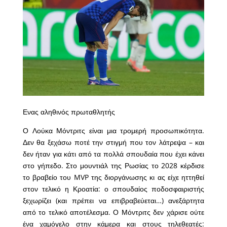
Ενας αληθινός πρωταθλητής
Ο Λούκα Μόντριτς είναι μια τρομερή προσωπικότητα.
Δεν θα ξεχάσω ποτέ την στιγμή που τον λάτρεψα – και
δεν ήταν για κάτι από τα πολλά σπουδαία που έχει κάνει
στο γήπεδο. Στο μουντιάλ της Ρωσίας το 2028 κέρδισε
το βραβείο του MVP της διοργάνωσης κι ας είχε ηττηθεί
στον τελικό η Κροατία: ο σπουδαίος ποδοσφαιριστής
ξεχωρίζει (και πρέπει να επιβραβεύεται…) ανεξάρτητα
από το τελικό αποτέλεσμα. Ο Μόντριτς δεν χάρισε ούτε
ένα χαμόγελο στην κάμερα και στους τηλεθεατές: