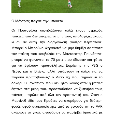
Ο Μόντριτς παίρνει την μπακέτα
Οι Πορτογάλοι αιφνιδιάζονται αλλά έχουν μερικούς
παίκτες που δεν μπορείς να μην τους υπολογίζεις ακόμα
κι αν σε αυτή την διοργάνωση φανερά περπατάνε.
Μπορεί ο Μπρούνο Φερνάντεζ να μην θυμίζει σε τίποτα
τον παίκτη που κουβαλάει την Μάντσεστερ Γιουνάιτεντ,
μπορεί να φαίνονται τα 70 ματς που έδωσαν και φέτος
για να βγάλουν πρωταθλήτρια Ευρώπης την PSG ο
Νέβες και ο Βιτίνιο, αλλά υπάρχουν κι άλλοι για να
πάρουν πρωτοβουλίες: ο Λεάο πχ που σημαδεύει το
δοκάρι. Ο Ρονάλντο, που δεν ήταν κακός όταν η μπάλα
έφτανε στα μέρη του, προσπαθούσε να ξυπνήσει τους
πάντες – πρώτα από όλα τον προπονητή του. Όταν ο
Μαρτίνεθ είδε τους Κροάτες να σκοράρουν για δεύτερη
φορά, αφού ανακουφίστηκε από το γεγονός ότι το VAR
ακύρωσε το γκολ, αποφάσισε να παρέμβει δραστικά με