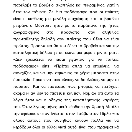
παρέλαβε το βραβείο σιωπηλός και πικραμένος γιατί η
ήττα τον πόνεσε. Σε ένα ποδόσφαιρο που οι παίκτες
είναι ο καθένας μια μεγάλη επιχείρηση και τα βραβεία
μετράνε ο Μόντριτς ήταν με το παράπονο της ήττας
ζωγραφισμένο στο πρόσωπο, σαν αληθινος
πρωταθλητής δηλαδή σαν παίκτης που θέλει να είναι
πρώτος. Προσωπικά θα του έδινα το βραβείο και για την
καταπληκτική δήλωση που έκανε μια μέρα πριν το ματς.
«Δεν χρειάζεται να είσαι γίγαντας για να παίξεις
ποδόσφαιρο» είπε. «Πρέπει απλά να επιμένεις, να
συνεχίζεις και να μην σηκώνεις τα χέρια μπροστά στην
δυσκολία. Πρέπει να πεισμώνεις, να δουλεύεις, να μην τα
παρατάς. Και να πιστεύεις πως μπορείς να πετύχεις,
ακόμα κι αν δεν το πιστεύει κανείς». Νομίζω ότι αυτά τα
λόγια ήταν και ο οδηγός της καταπληκτικής καριέρας
του. Όταν λίγους μήνες μετά κέρδισε την Χρυσή Μπάλα
την αφιέρωσε στον Ινιέστα, στον Τσάβι, στον Πίρλο «σε
όλους αυτούς που συνήθως κάνουν πολλά για να
κερδίζουν όλοι οι άλλοι γιατί αυτό είναι που πραγματικά