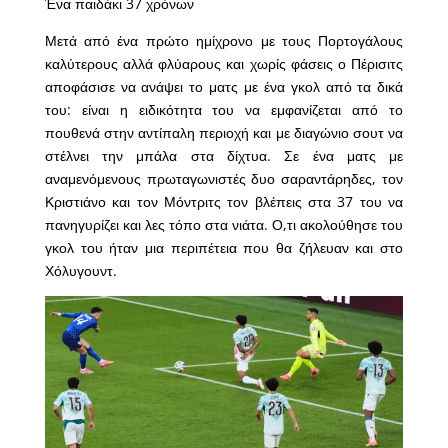
Ένα παιδάκι 37 χρόνων
Μετά από ένα πρώτο ημίχρονο με τους Πορτογάλους
καλύτερους αλλά φλύαρους και χωρίς φάσεις ο Πέρισιτς
αποφάσισε να ανάψει το ματς με ένα γκολ από τα δικά
του: είναι η ειδικότητα του να εμφανίζεται από το
πουθενά στην αντίπαλη περιοχή και με διαγώνιο σουτ να
στέλνει την μπάλα στα δίχτυα. Σε ένα ματς με
αναμενόμενους πρωταγωνιστές δυο σαραντάρηδες, τον
Κριστιάνο και τον Μόντριτς τον βλέπεις στα 37 του να
πανηγυρίζει και λες τόπο στα νιάτα. Ο,τι ακολούθησε του
γκολ του ήταν μια περιπέτεια που θα ζήλευαν και στο
Χόλυγουντ.