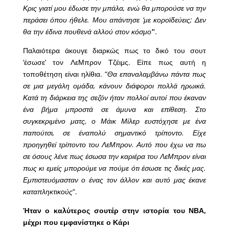
Κρις γιατί μου έδωσε την μπάλα, ενώ θα μπορούσε να την
περάσει όπου ήθελε. Μου απάντησε ‘με κοροϊδεύεις; Δεν
θα την έδινα πουθενά αλλού στον κόσμο’
“.
Παλαιότερα άκουγε διαρκώς πως το δικό του σουτ
‘έσωσε’ τον ΛεΜπρον Τζέιμς. Είπε πως αυτή η
τοποθέτηση είναι ηλίθια. “
Θα επαναλαμβάνω πάντα πως
σε μια μεγάλη ομάδα, κάνουν διάφοροι πολλά ηρωικά.
Κατά τη διάρκεια της σεζόν ήταν πολλοί αυτοί που έκαναν
ένα βήμα μπροστά σε άμυνα και επίθεση. Στο
συγκεκριμένο ματς, ο Μάικ Μίλερ ευστόχησε με ένα
παπούτσι, σε έναπολύ σημαντικό τρίποντο. Είχε
προηγηθεί τρίποντο του ΛεΜπρον. Αυτό που έχω να πω
σε όσους λένε πως έσωσα την καριέρα του ΛεΜπρον είναι
πως κι εμείς μπορούμε να πούμε ότι έσωσε τις δικές μας.
Εμπιστευόμασταν ο ένας τον άλλον και αυτό μας έκανε
καταπληκτικούς
“.
Ήταν ο καλύτερος σουτέρ στην ιστορία του ΝΒΑ,
μέχρι που εμφανίστηκε ο Κάρι