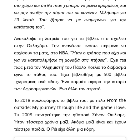
στο χώρο και ότι θα ήταν χρήσιμο να μείνει κρυμμένος και
να μην ανοίξει την πόρτα του σε κανέναν. Μιλήσαμε για
20 λεπτά. Του ζήτησα να με ενημερώνει για την
κατάσταση του
“.
Ανακάλυψε τη λατρεία του για τα βιβλία, στο σχολείο
στην Οκλαχόμα. Την ανανέωσε ενόσω περίμενε να
αρχίσουν τα ματς, στο ΝΒΑ. “
Ήταν ο τρόπος που είχα και
για να καταπολεμήσω τη μοναξιά στις πτήσεις
“. Έχει πει
πως μετά τον ‘Αλχημιστή’ του Πάολο Κοέλιο το διάβασμα
έγινε το πάθος του. Έχει βιβλιοθήκη με 500 βιβλία
-χωρισμένη ανά είδος. Ένα κομμάτι αφορά την ιστορία
των Αφροαμερικανών. Ένα άλλο τον στρατό.
Το 2018 κυκλοφόρησε το βιβλίο του, με τίτλο From the
outside: My journey through life and the game i love.
To 2008 παντρεύτηκε την ηθοποιό Σάνον Ουίλιαμς.
Ήταν τέσσερα χρόνια μαζί. Ακόμα μαζί είναι και έχουν
τέσσερα παιδιά. Ο Ρέι είχε άλλη μια κόρη.