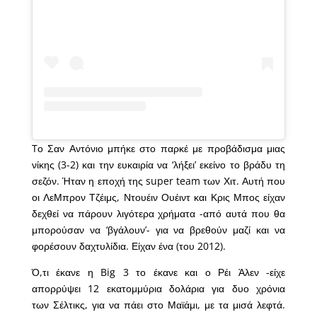
Tο Σαν Αντόνιο μπήκε στο παρκέ με προβάδισμα μιας
νίκης (3-2) και την ευκαιρία να ‘λήξει’ εκείνο το βράδυ τη
σεζόν. Ήταν η εποχή της super team των Χιτ. Αυτή που
οι ΛεΜπρον Τζέιμς, Ντουέιν Ουέιντ και Κρις Μπος είχαν
δεχθεί να πάρουν λιγότερα χρήματα -από αυτά που θα
μπορούσαν να ‘βγάλουν’- για να βρεθούν μαζί και να
φορέσουν δαχτυλίδια. Είχαν ένα (του 2012).
Ό,τι έκανε η Big 3 το έκανε και ο Ρέι Άλεν -είχε
απορρύψει 12 εκατομμύρια δολάρια για δυο χρόνια
των Σέλτικς, για να πάει στο Μαϊάμι, με τα μισά λεφτά.