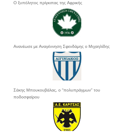
Ο ξυπόλητος πρίγκιπας της Αφρικής
Ανανέωσε με Αναγέννηση Σφενδάμης ο Μιχαηλίδης
Σάκης Μπουκουβάλας, ο “πολυπράγμων” του
ποδοσφαίρου