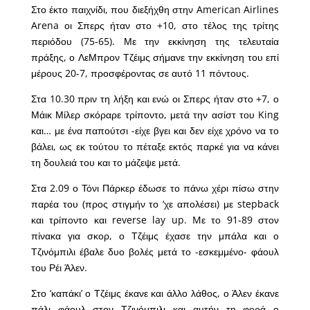
Στο έκτο παιχνίδι, που διεξήχθη στην American Airlines
Arena οι Σπερς ήταν στο +10, στο τέλος της τρίτης
περιόδου (75-65). Με την εκκίνηση της τελευταία
πράξης, ο ΛεΜπρον Τζέιμς σήμανε την εκκίνηση του επί
μέρους 20-7, προσφέροντας σε αυτό 11 πόντους.
Στα 10.30 πριν τη λήξη και ενώ οι Σπερς ήταν στο +7, ο
Μάικ Μίλερ σκόραρε τρίποντο, μετά την ασίστ του King
και… με ένα παπούτσι -είχε βγει και δεν είχε χρόνο να το
βάλει, ως εκ τούτου το πέταξε εκτός παρκέ για να κάνει
τη δουλειά του και το μάζεψε μετά.
Στα 2.09 ο Τόνι Πάρκερ έδωσε το πάνω χέρι πίσω στην
παρέα του (προς στιγμήν το ‘χε απολέσει) με stepback
και τρίποντο και reverse lay up. Mε το 91-89 στον
πίνακα για σκορ, ο Τζέιμς έχασε την μπάλα και ο
Τζινόμπιλι έβαλε δυο βολές μετά το -εσκεμμένο- φάουλ
του Ρέι Άλεν.
Στο ‘καπάκι’ ο Τζέιμς έκανε και άλλο λάθος, ο Άλεν έκανε
πάλι φάουλ στον Τζινόμπιλι και αυτήν τη φορά ο