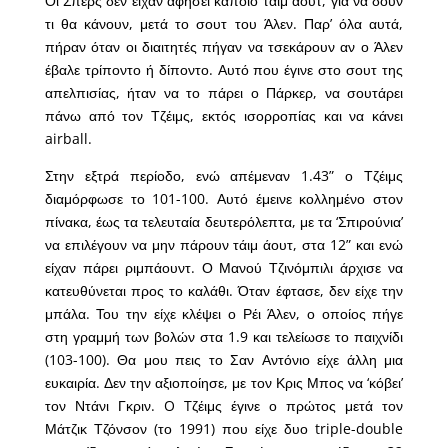
Οι Σπερς δεν είχαν αφήσει κάποιο τάιμ άουτ, για να δουν
τι θα κάνουν, μετά το σουτ του Άλεν. Παρ’ όλα αυτά,
πήραν όταν οι διαιτητές πήγαν να τσεκάρουν αν ο Άλεν
έβαλε τρίποντο ή δίποντο. Αυτό που έγινε στο σουτ της
απελπισίας, ήταν να το πάρει ο Πάρκερ, να σουτάρει
πάνω από τον Τζέιμς, εκτός ισορροπίας και να κάνει
airball.
Στην εξτρά περίοδο, ενώ απέμεναν 1.43” ο Τζέιμς
διαμόρφωσε το 101-100. Αυτό έμεινε κολλημένο στον
πίνακα, έως τα τελευταία δευτερόλεπτα, με τα ‘Σπιρούνια’
να επιλέγουν να μην πάρουν τάιμ άουτ, στα 12” και ενώ
είχαν πάρει ριμπάουντ. Ο Μανού Τζινόμπιλι άρχισε να
κατευθύνεται προς το καλάθι. Όταν έφτασε, δεν είχε την
μπάλα. Του την είχε κλέψει ο Ρέι Άλεν, ο οποίος πήγε
στη γραμμή των βολών στα 1.9 και τελείωσε το παιχνίδι
(103-100). Θα μου πεις το Σαν Αντόνιο είχε άλλη μια
ευκαιρία. Δεν την αξιοποίησε, με τον Κρις Μπος να ‘κόβει’
τον Ντάνι Γκριν. O Tζέιμς έγινε ο πρώτος μετά τον
Μάτζικ Τζόνσον (το 1991) που είχε δυο triple-double