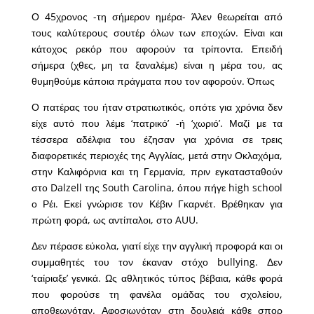
Ο 45χρονος -τη σήμερον ημέρα- Άλεν θεωρείται από
τους καλύτερους σουτέρ όλων των εποχών. Είναι και
κάτοχος ρεκόρ που αφορούν τα τρίποντα. Επειδή
σήμερα (χθες, μη τα ξαναλέμε) είναι η μέρα του, ας
θυμηθούμε κάποια πράγματα που τον αφορούν. Όπως
Ο πατέρας του ήταν στρατιωτικός, οπότε για χρόνια δεν
είχε αυτό που λέμε ‘πατρικό’ -ή ‘χωριό’. Μαζί με τα
τέσσερα αδέλφια του έζησαν για χρόνια σε τρεις
διαφορετικές περιοχές της Αγγλίας, μετά στην Οκλαχόμα,
στην Καλιφόρνια και τη Γερμανία, πριν εγκατασταθούν
στο Dalzell της South Carolina, όπου πήγε high school
ο Ρέι. Εκεί γνώρισε τον Κέβιν Γκαρνέτ. Βρέθηκαν για
πρώτη φορά, ως αντίπαλοι, στο AUU.
Δεν πέρασε εύκολα, γιατί είχε την αγγλική προφορά και οι
συμμαθητές του τον έκαναν στόχο bullying. Δεν
‘ταίριαξε’ γενικά. Ως αθλητικός τύπος βέβαια, κάθε φορά
που φορούσε τη φανέλα ομάδας του σχολείου,
αποθεωνόταν. Αφοσιωνόταν στη δουλειά κάθε σπορ