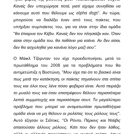
Κανείς δεν υποχώρησε ποτέ, γιατί είχαμε συνηθίσει να
κάνουμε αυτό που θέλουμε ως alpha dogs
“. Αν τώρα,
μπορούσε να διαλέξει έναν από τους παίκτες που
υπήρξαν συμπαίκτες του, για να είναι στην ίδια ομάδα
“
θα έπαιρνα τον Κέβιν. Κανείς δεν τον πλησιάζει
καν
.
Όταν
είσαι στην ομάδα του, θα πεθάνει για εσένα. Αν δεν είσαι,
δεν θα ασχοληθεί για κανένα λόγο μαζί σου”.
Ο Μάικλ Τζόρνταν τον είχε προειδοποιήσει, μετά το
πρωτάθλημα του 2008 για τα προβλήματα που θα
αντιμετώπιζε η Βοστώνη. “
Μου είχε πει ότι το βασικό είναι
πως μετά την κατάκτηση, οι παίκτες πηγαίνουν στα σπίτια
τους και όλοι τους λένε πόσο φοβεροί είναι. Αυτό πειράζει
το μυαλό τους και όταν επιστρέφουν θέλουν περισσότερα
λεπτά συμμετοχής και περισσότερα σουτ. Το μεγαλύτερο
πρόβλημα που μπορεί να αντιμετωπίσει πρωταθλήτρια
ομάδα είναι να μη θέλουν οι ρολίστες τους ρόλους τους
“.
Αυτό έζησαν οι Σέλτικς. “
Οι Ρόντο, Πέρκινς και Ντέιβις
απαιτούσαν άλλους ρόλους. Κάτι που δεν ήταν λάθος,
αλλά οι αλλαγές προκύπτουν με φυσικό τρόπο, όπως