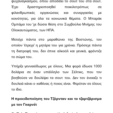
ψυχαναγκασμού, όπου αποδίδει το σουτ του στα σουτ.
Έχει δραστηριοποιηθεί ποικιλοτρόπως σε
φιλανθρωπικές οργανώσεις και συνεργασίες με
κοινότητες, για όλα τα κοινωνικά θέματα. Ο Μπαράκ
Ομπάμα του ‘χε δώσει θέση στο Συμβούλιο Μνήμης του
Ολοκαυτώματος, των ΗΠΑ.
Μετείχε πάντα στο μαραθώνιο της Βοστώνης, τον
οποίον ‘έτρεχε’ η μητέρα του για χρόνια. Πρόσεχε πάντα
τη διατροφή του, δεν έπινε αλκοόλ και γενικά, φρόντιζε
το σώμα του.
Υπήρξε γενναιόδωρος με όλους. Μια φορά έδωσε 1000
δολάρια σε έναν υπάλληλο των Σέλτικς, που τον
βοηθούσε να δουλέψει τα σουτ του. Δεν τον ένοιαζε τι
δουλειά κάνει ο καθένας ή ποιος είναι. Φερόταν σε όλους
το ίδιο.
Η προειδοποίηση του Τζόρνταν και το τζαρτζάρισμα
με τον Γκαρνέτ