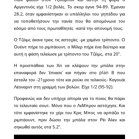
Αργεντινός είχε 1/2 βολές. Το σκορ έγινε 94-89. Έμεναν
28.2, όταν εμφανίστηκαν οι υπάλληλοι του γηπέδου για
να τοποθετήσουν την ταινία που θα απομόνωνε τον
κόσμο από τους πρωταθλητές -κατά την απονομή τους.
Ο Τζέιμς έκανε τρεις τις αστοχίες -με χαμένο τρίποντο. Ο
Ουέιντ πήρε το ριμπάουντ, ο Μίλερ πήρε ένα δεύτερο και
αυτή η φάση τελείωσε με τρίποντο του Τζέιμς, στα 20”.
Η προσπάθεια των Χιτ να κλέψουν την μπάλα στην
επαναφορά δεν ‘έπιασε’ και πήγαν στο plan B που
έστειλε τον -21χρονο τότε και ρούκι σε τελικούς- Καγουάι
Λέοναρντ στη γραμμή των βολών. Είχε 1/2 (95-92).
Προφανώς και δεν υπήρχε απορία για το ποιος θα πάρει
το τελευταίο σουτ. Μόνο που ο ΛεΜπρον αστόχησε. Και
τότε εμφανίστηκε το χέρι του Κρις Μπος να αρπάζει το
ριμπάουντ, πριν δώσει την μπάλα στον Ρέι Άλεν και
σηκωθεί αυτός στα 5.2”.