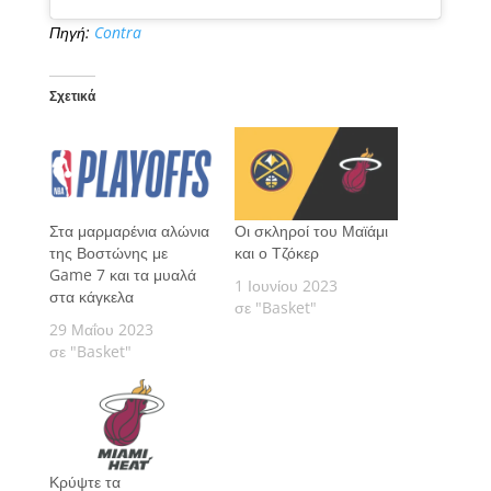
Πηγή:
Contra
Σχετικά
Στα μαρμαρένια αλώνια
Οι σκληροί του Μαϊάμι
της Βοστώνης με
και ο Τζόκερ
Game 7 και τα μυαλά
1 Ιουνίου 2023
στα κάγκελα
σε "Basket"
29 Μαΐου 2023
σε "Basket"
Κρύψτε τα