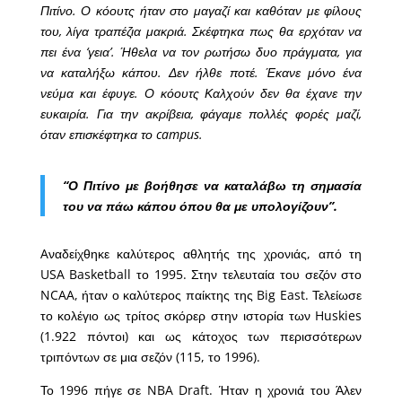
Πιτίνο. Ο κόουτς ήταν στο μαγαζί και καθόταν με φίλους
του, λίγα τραπέζια μακριά. Σκέφτηκα πως θα ερχόταν να
πει ένα ‘γεια’. Ήθελα να τον ρωτήσω δυο πράγματα, για
να καταλήξω κάπου. Δεν ήλθε ποτέ. Έκανε μόνο ένα
νεύμα και έφυγε. Ο κόουτς Καλχούν δεν θα έχανε την
ευκαιρία. Για την ακρίβεια, φάγαμε πολλές φορές μαζί,
όταν επισκέφτηκα το campus.
“Ο Πιτίνο με βοήθησε να καταλάβω τη σημασία
του να πάω κάπου όπου θα με υπολογίζουν”.
Aναδείχθηκε καλύτερος αθλητής της χρονιάς, από τη
USA Basketball το 1995. Στην τελευταία του σεζόν στο
NCAA, ήταν ο καλύτερος παίκτης της Big East. Τελείωσε
το κολέγιο ως τρίτος σκόρερ στην ιστορία των Huskies
(1.922 πόντοι) και ως κάτοχος των περισσότερων
τριπόντων σε μια σεζόν (115, το 1996).
Το 1996 πήγε σε NBA Draft. Ήταν η χρονιά του Άλεν