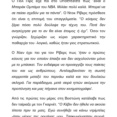
Ο Πολ Πιρς είχε πει στο Undefeated πως “
είναι ο
Μπαράκ Ομπάμα του ΝΒΑ. Μιλάει πολύ καλά. Μπορεί να
σε πείσει σχεδόν για τα πάντα
“. Ο Ντοκ Ρίβερς πρόσθεσε
ότι είναι η επιτομή του επαγγελματία. “
Ο κόσμος δεν
ξέρει πόσο πολύ δούλεψε την τέχνη του. Ποτέ δεν
ανησύχησα για το αν θα είναι έτοιμος ή όχι”
. Όσοι τον
γνώριζαν, ξεχώριζαν ως κύριο χαρακτηριστικό την
πειθαρχία του -λογικό, καθώς ήταν γιος στρατιωτικού.
Ο Άλεν έχει πει για τον Ρίβερς πως ‘
ήταν ο πρώτος
κόουτς για τον οποίον έπαιξα και δεν ασχολούνταν μόνο
με το μπάσκετ. Τον ενδιέφερε να προσεγγίζει τους παίκτες
του και ως ανθρώπους. Αντιλαμβανόταν τη σωστή
ισορροπία μεταξύ του περνάω καλά και του δουλεύω
σκληρά. Για παράδειγμα, μετά σειρά ηττών ακύρωνε την
προπόνηση και μας πήγαινε στον κινηματογράφο
‘.
Από τις πρώτες του μέρες στη Βοστώνη κατάλαβε πως
δεν ταίριαζε με τον Γκαρνέτ. “
Ο Κέβιν δεν ήθελε να ακούει
τίποτα πριν τα ματς. Εγώ συνήθιζα να κάνω ντρίμπλες
-ήταν μέρος της ρουτίνας μου. Τσακωνόμασταν συχνά.