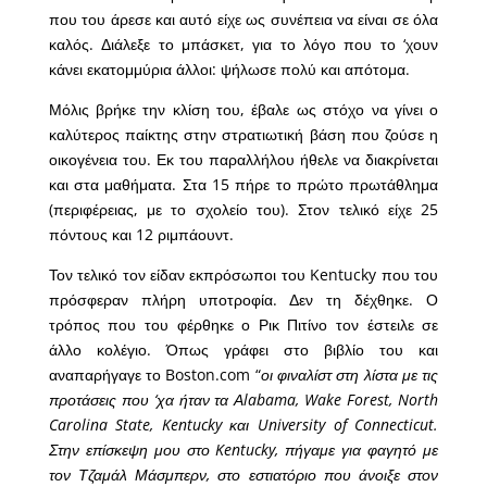
που του άρεσε και αυτό είχε ως συνέπεια να είναι σε όλα
καλός. Διάλεξε το μπάσκετ, για το λόγο που το ‘χουν
κάνει εκατομμύρια άλλοι: ψήλωσε πολύ και απότομα.
Μόλις βρήκε την κλίση του, έβαλε ως στόχο να γίνει ο
καλύτερος παίκτης στην στρατιωτική βάση που ζούσε η
οικογένεια του. Εκ του παραλλήλου ήθελε να διακρίνεται
και στα μαθήματα. Στα 15 πήρε το πρώτο πρωτάθλημα
(περιφέρειας, με το σχολείο του). Στον τελικό είχε 25
πόντους και 12 ριμπάουντ.
Τον τελικό τον είδαν εκπρόσωποι του Kentucky που του
πρόσφεραν πλήρη υποτροφία. Δεν τη δέχθηκε. Ο
τρόπος που του φέρθηκε ο Ρικ Πιτίνο τον έστειλε σε
άλλο κολέγιο. Όπως γράφει στο βιβλίο του και
αναπαρήγαγε το Boston.com “
οι φιναλίστ στη λίστα με τις
προτάσεις που ‘χα ήταν τα Αlabama, Wake Forest, North
Carolina State, Kentucky και University of Connecticut.
Στην επίσκεψη μου στο Kentucky, πήγαμε για φαγητό με
τον Τζαμάλ Μάσμπερν, στο εστιατόριο που άνοιξε στον