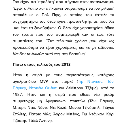
Τον είχαν πει ‘προδότη’ που πήγαινε στον ανταγωνισμό.
“
Εγώ, ο Ρόντο και ο Γκαρνέτ σταματήσαμε να του μιλάμε
”
αποκάλυψε ο Πολ Πιρς, ο οποίος του έστειλε τα
συγχαρητήρια του όταν έγινε πρωταθλητής με τους Χιτ
-και έτσι τα ξαναβρήκαν. Ο Άλεν είχε χαρακτηρίσει άδικο
τον τρόπο που του συμπεριφέρθηκαν οι έως τότε
συμπαίκτες του. “
Στα τελευταία χρόνια μου είχα ως
προτεραιότητα να είμαι χαρούμενος και να με σέβονται.
Και δεν τα ένιωθα αυτά πια, στη Βοστώνη
“.
Πίσω στους τελικούς του 2013
Ήταν η σειρά με τους περισσότερους κατόχους
αγαλματιδίου MVP στο παρκέ (
Τιμ Ντάνκαν
,
Τόνι
Πάρκερ
,
Ντουέιν Ουέιντ
και ΛεΜπρον Τζέιμς), από το
1987. Ήταν και η σειρά που έθεσε νέο ρεκόρ
συμμετοχής μη Αμερικανών παικτών (Τόνι Πάρκερ,
Μπορίς Ντιό, Νάντο Ντε Κολό, Μανού Τζινόμπιλι, Τιάγκο
Σπλίτερ, Πάτρικ Μιλς, Άαρον Μπέινς, Τιμ Ντάνκαν, Κόρι
Τζόσεφ, Τζόελ Άντονι).