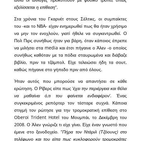
εξελίσσεται η επίθεση
“.
Στα χρόνια του Γκαρνέτ στους Σέλτικς, οι συμπαίκτες
του -και το ΝΒΑ- είχαν ενημερωθεί πως θα ήταν χρήσιμο
να μην τον ενοχλούν, γιατί ήθελε να συγκεντρωθεί. Ο
Πολ Πιρς συνήθως ήταν για βάρη, όταν κάποιος έπρεπε
να μιλήσει στα media και έτσι πήγαινε ο Άλεν -ο οποίος
συνήθως καθόταν με τα πόδια σταυρωμένα και διάβαζε
βιβλίο, πριν τα τζάμπολ. Είχε τελειώσει ήδη τα σουτ,
καθώς πήγαινε στο γήπεδο πριν από όλους.
Ήταν αυτός που μπορούσε να απαντήσει σε κάθε
ερώτηση. Ο Ρίβερς είπε πως ‘
έχει την περιέργεια και θέλει
να μαθαίνει ό,τι του φαίνεται ενδιαφέρον
‘. Ένας
συγκεκριμένος ρεπόρτερ τον τέσταρε συχνά. Κάποια
στιγμή τον ρώτησε για την τρομοκρατική επίθεση στο
Oberoi Trident Hotel του Μουμπάι, το Δεκέμβρη του
2008. Ο Άλεν γνώριζε τι είχε γίνει. Είχε έναν γνωστό που
έμενε στο ξενοδοχείο. “
Πήρα τον Ντάριλ (Τζόουνς) στο
τηλέφωνο και του είπα πως κυκλοφορούν τρομοκράτες