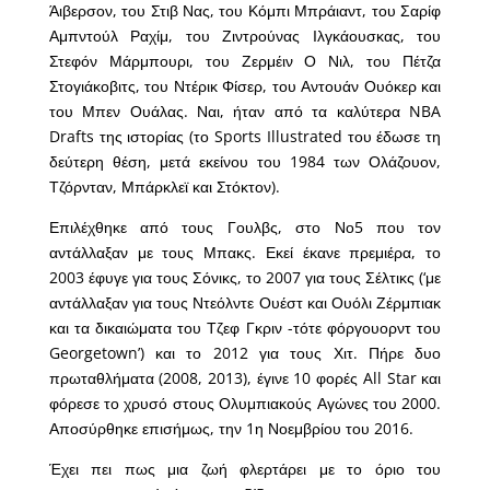
Άιβερσον, του Στιβ Νας, του Κόμπι Μπράιαντ, του Σαρίφ
Αμπντούλ Ραχίμ, του Ζιντρούνας Ιλγκάουσκας, του
Στεφόν Μάρμπουρι, του Ζερμέιν Ο Νιλ, του Πέτζα
Στογιάκοβιτς, του Ντέρικ Φίσερ, του Αντουάν Ουόκερ και
του Μπεν Ουάλας. Ναι, ήταν από τα καλύτερα NBA
Drafts της ιστορίας (το Sports Illustrated του έδωσε τη
δεύτερη θέση, μετά εκείνου του 1984 των Ολάζουον,
Τζόρνταν, Μπάρκλεϊ και Στόκτον).
Επιλέχθηκε από τους Γουλβς, στο Νο5 που τον
αντάλλαξαν με τους Μπακς. Εκεί έκανε πρεμιέρα, το
2003 έφυγε για τους Σόνικς, το 2007 για τους Σέλτικς (‘με
αντάλλαξαν για τους Ντεόλντε Ουέστ και Ουόλι Ζέρμπιακ
και τα δικαιώματα του Τζεφ Γκριν -τότε φόργουορντ του
Georgetown’) και το 2012 για τους Χιτ. Πήρε δυο
πρωταθλήματα (2008, 2013), έγινε 10 φορές All Star και
φόρεσε το χρυσό στους Ολυμπιακούς Αγώνες του 2000.
Αποσύρθηκε επισήμως, την 1η Νοεμβρίου του 2016.
Έχει πει πως μια ζωή φλερτάρει με το όριο του