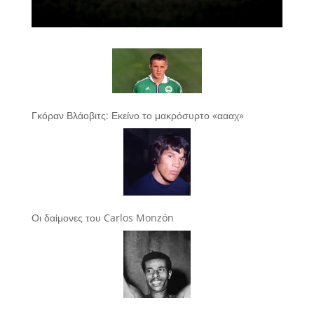
Γκόραν Βλάοβιτς: Εκείνο το μακρόσυρτο «αααχ»
Οι δαίμονες του Carlos Monzón