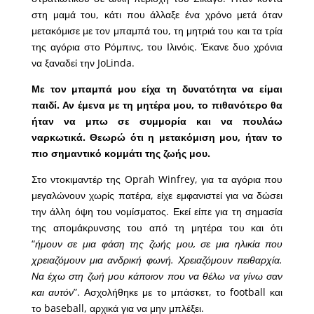
στη μαμά του, κάτι που άλλαξε ένα χρόνο μετά όταν
μετακόμισε με τον μπαμπά του, τη μητριά του και τα τρία
της αγόρια στο Ρόμπινς, του Ιλινόις. Έκανε δυο χρόνια
να ξαναδεί την JoLinda.
Με τον μπαμπά μου είχα τη δυνατότητα να είμαι
παιδί. Αν έμενα με τη μητέρα μου, το πιθανότερο θα
ήταν να μπω σε συμμορία και να πουλάω
ναρκωτικά. Θεωρώ ότι η μετακόμιση μου, ήταν το
πιο σημαντικό κομμάτι της ζωής μου.
Στο ντοκιμαντέρ της Oprah Winfrey, για τα αγόρια που
μεγαλώνουν χωρίς πατέρα, είχε εμφανιστεί για να δώσει
την άλλη όψη του νομίσματος. Εκεί είπε για τη σημασία
της απομάκρυνσης του από τη μητέρα του και ότι
“
ήμουν σε μια φάση της ζωής μου, σε μια ηλικία που
χρειαζόμουν μια ανδρική φωνή. Χρειαζόμουν πειθαρχία.
Να έχω στη ζωή μου κάποιον που να θέλω να γίνω σαν
και αυτόν
”. Ασχολήθηκε με το μπάσκετ, το football και
το baseball, αρχικά για να μην μπλέξει.