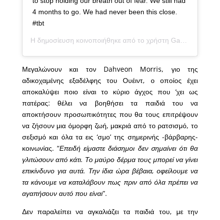
to stop holding our breath out of fear. We still had
4 months to go. We had never been this close.
#tbt
Η δημοσίευση κοινοποιήθηκε από το χρήστη
Gabrielle Union-Wade
Μεγαλώνουν και τον Dahveon Morris, γιο της
αδικοχαμένης εξαδέλφης του Ουέιντ, ο οποίος έχει
αποκαλύψει ποιο είναι το κύριο άγχος που ‘χει ως
πατέρας: θέλει να βοηθήσει τα παιδιά του να
αποκτήσουν προσωπικότητες που θα τους επιτρέψουν
να ζήσουν μια όμορφη ζωή, μακριά από το ρατσισμό, το
σεξισμό και όλα τα εις ‘σμο’ της σημερινής -βάρβαρης-
κοινωνίας. “
Επειδή είμαστε διάσημοι δεν σημαίνει ότι θα
γλιτώσουν από κάτι. Το μαύρο δέρμα τους μπορεί να γίνει
επικίνδυνο για αυτά. Την ίδια ώρα βέβαια, οφείλουμε να
τα κάνουμε να καταλάβουν πως πριν από όλα πρέπει να
αγαπήσουν αυτό που είναι
”.
Δεν παραλείπει να αγκαλιάζει τα παιδιά του, με την