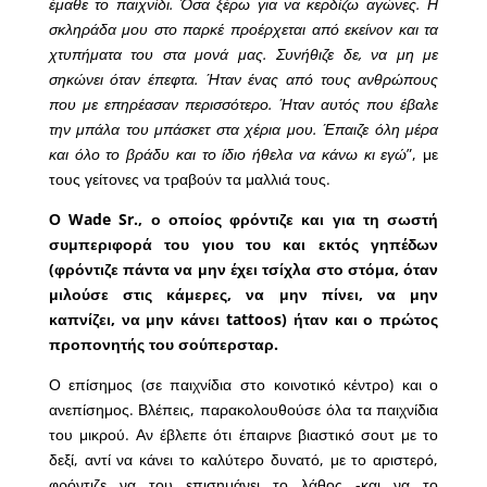
έμαθε το παιχνίδι. Όσα ξέρω για να κερδίζω αγώνες. Η
σκληράδα μου στο παρκέ προέρχεται από εκείνον και τα
χτυπήματα του στα μονά μας. Συνήθιζε δε, να μη με
σηκώνει όταν έπεφτα. Ήταν ένας από τους ανθρώπους
που με επηρέασαν περισσότερο. Ήταν αυτός που έβαλε
την μπάλα του μπάσκετ στα χέρια μου. Έπαιζε όλη μέρα
και όλο το βράδυ και το ίδιο ήθελα να κάνω κι εγώ
”, με
τους γείτονες να τραβούν τα μαλλιά τους.
Ο Wade Sr., ο οποίος φρόντιζε και για τη σωστή
συμπεριφορά του γιου του και εκτός γηπέδων
(φρόντιζε πάντα να μην έχει τσίχλα στο στόμα, όταν
μιλούσε στις κάμερες, να μην πίνει, να μην
καπνίζει, να μην κάνει tattoοs) ήταν και ο πρώτος
προπονητής του σούπερσταρ.
Ο επίσημος (σε παιχνίδια στο κοινοτικό κέντρο) και ο
ανεπίσημος. Βλέπεις, παρακολουθούσε όλα τα παιχνίδια
του μικρού. Αν έβλεπε ότι έπαιρνε βιαστικό σουτ με το
δεξί, αντί να κάνει το καλύτερο δυνατό, με το αριστερό,
φρόντιζε να του επισημάνει το λάθος -και να το