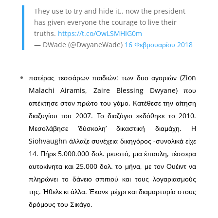
They use to try and hide it.. now the president
has given everyone the courage to live their
truths.
https://t.co/OwLSMHIG0m
— DWade (@DwyaneWade)
16 Φεβρουαρίου 2018
πατέρας τεσσάρων παιδιών: των δυο αγοριών (Zion
Malachi Airamis, Zaire Blessing Dwyane) που
απέκτησε στον πρώτο του γάμο. Κατέθεσε την αίτηση
διαζυγίου του 2007. Το διαζύγιο εκδόθηκε το 2010.
Μεσολάβησε ‘δύσκολη’ δικαστική διαμάχη. Η
Siohvaughn άλλαζε συνέχεια δικηγόρος -συνολικά είχε
14. Πήρε 5.000.000 δολ. ρευστό, μια έπαυλη, τέσσερα
αυτοκίνητα και 25.000 δολ. το μήνα, με τον Ουέιντ να
πληρώνει το δάνειο σπιτιού και τους λογαριασμούς
της. Ήθελε κι άλλα. Έκανε μέχρι και διαμαρτυρία στους
δρόμους του Σικάγο.