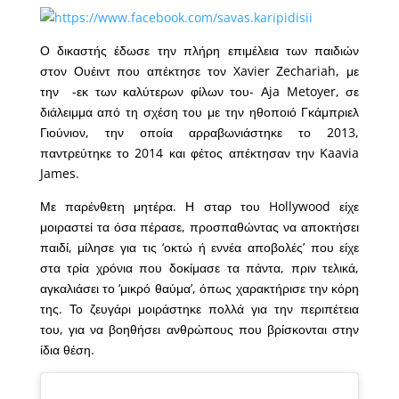
Ο δικαστής έδωσε την πλήρη επιμέλεια των παιδιών
στον Ουέιντ που απέκτησε τον Xavier Zechariah, με
την -εκ των καλύτερων φίλων του- Αja Metoyer, σε
διάλειμμα από τη σχέση του με την ηθοποιό Γκάμπριελ
Γιούνιον, την οποία αρραβωνιάστηκε το 2013,
παντρεύτηκε το 2014 και φέτος απέκτησαν την Kaavia
James.
Με παρένθετη μητέρα. Η σταρ του Hollywood είχε
μοιραστεί τα όσα πέρασε, προσπαθώντας να αποκτήσει
παιδί, μίλησε για τις ‘οκτώ ή εννέα αποβολές’ που είχε
στα τρία χρόνια που δοκίμασε τα πάντα, πριν τελικά,
αγκαλιάσει το ‘μικρό θαύμα’, όπως χαρακτήρισε την κόρη
της. Το ζευγάρι μοιράστηκε πολλά για την περιπέτεια
του, για να βοηθήσει ανθρώπους που βρίσκονται στην
ίδια θέση.