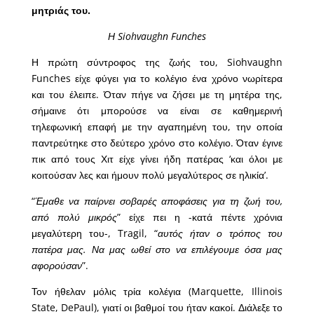
μητριάς του.
Η Siohvaughn Funches
Η πρώτη σύντροφος της ζωής του, Siohvaughn
Funches είχε φύγει για το κολέγιο ένα χρόνο νωρίτερα
και του έλειπε. Όταν πήγε να ζήσει με τη μητέρα της,
σήμαινε ότι μπορούσε να είναι σε καθημερινή
τηλεφωνική επαφή με την αγαπημένη του, την οποία
παντρεύτηκε στο δεύτερο χρόνο στο κολέγιο. Όταν έγινε
πικ από τους Χιτ είχε γίνει ήδη πατέρας ‘και όλοι με
κοιτούσαν λες και ήμουν πολύ μεγαλύτερος σε ηλικία’.
“
Έμαθε να παίρνει σοβαρές αποφάσεις για τη ζωή του,
από πολύ μικρός
” είχε πει η -κατά πέντε χρόνια
μεγαλύτερη του-, Tragil, “
αυτός ήταν ο τρόπος του
πατέρα μας. Να μας ωθεί στο να επιλέγουμε όσα μας
αφορούσαν
”.
Τον ήθελαν μόλις τρία κολέγια (Marquette, Illinois
State, DePaul), γιατί οι βαθμοί του ήταν κακοί. Διάλεξε το