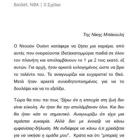
Basket
,
NBA
|
0 Σχόλια
Της Νίκης Μπάκουλη
O Ντουέιν Ουέιντ κατάφερε να ζήσει μια καριέρα, από
αυτές που ονειρεύονται (δισ)εκατομμύρια παιδιά σε όλον
τον πλανήτη και απολαμβάνουν το 1 με 2 τοις εκατό, εξ
αυτών. Για αρχή, ήταν αρκετά ευλογημένος ώστε να βρει
το ταλέντο του. Το αναγνωρίζει και ευχαριστεί το Θεό.
Μετά ήταν αρκετά συνειδητοποιημένος για να το
δουλέψει και να το εξελίξει.
Τώρα θα σου πει πως
“ξέρω ότι η επιτυχία στη ζωή δεν
είναι εύκολη. Αν ήταν θα την απολάμβαναν όλοι. Και δεν
θα ήταν κάτι το σημαντικό. Αναγνωρίζω ότι είχα μια
τεράστια ευκαιρία. Αλλά δεν με ένοιαζε να κάνω
εμφανίσεις-δήλωση. Με ενδιέφερε να κάνω ό,τι χρειάζεται
για να νικήσει η ομάδα μου
”. Κράτα και ότι “
μπορείς να