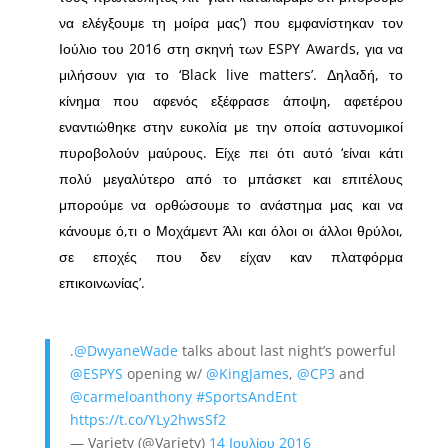
να ελέγξουμε τη μοίρα μας’) που εμφανίστηκαν τον
Ιούλιο του 2016 στη σκηνή των ESPY Awards, για να
μιλήσουν για το ‘Black live matters’. Δηλαδή, το
κίνημα που αφενός εξέφρασε άποψη, αφετέρου
εναντιώθηκε στην ευκολία με την οποία αστυνομικοί
πυροβολούν μαύρους. Είχε πει ότι αυτό ‘είναι κάτι
πολύ μεγαλύτερο από το μπάσκετ και επιτέλους
μπορούμε να ορθώσουμε το ανάστημα μας και να
κάνουμε ό,τι ο Μοχάμεντ Άλι και όλοι οι άλλοι θρύλοι,
σε εποχές που δεν είχαν καν πλατφόρμα
επικοινωνίας’.
.
@DwyaneWade
talks about last night’s powerful
@ESPYS
opening w/
@KingJames
,
@CP3
and
@carmeloanthony
#SportsAndEnt
https://t.co/YLy2hwsSf2
— Variety (@Variety)
14 Ιουλίου 2016