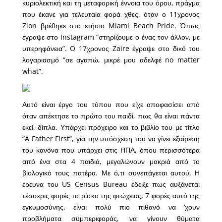
κυριολεκτική και τη μεταφορική έννοια του όρου, πράγμα
που έκανε για τελευταία φορά χθες, όταν ο 11χρονος
Zion βρέθηκε στο ετήσιο Miami Beach Pride. Όπως
έγραψε στο Instagram “στηρίζουμε ο ένας τον άλλον, με
υπερηφάνεια”. O 17χρονος Zaire έγραψε στο δικό του
λογαριασμό “σε αγαπώ, μικρέ μου αδελφέ no matter
what”.
Αυτό είναι έργο του τύπου που είχε αποφασίσει από
όταν απέκτησε το πρώτο του παιδί, πως θα είναι πάντα
εκεί, δίπλα. Υπάρχει πρόχειρο και το βιβλίο του με τίτλο
“A Father First”, για την υπόσχεση του να γίνει εξαίρεση
του κανόνα που υπάρχει στις ΗΠΑ, όπου περισσότερα
από ένα στα 4 παιδιά, μεγαλώνουν μακριά από το
βιολογικό τους πατέρα. Με ό,τι συνεπάγεται αυτού. Η
έρευνα του US Census Bureau έδειξε πως αυξάνεται
τέσσερις φορές το ρίσκο της φτώχειας, 7 φορές αυτό της
εγκυμοσύνης, είναι πολύ πιο πιθανό να ‘χουν
προβλήματα συμπεριφοράς, να γίνουν θύματα