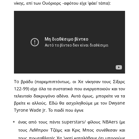
νίκης, επί των Ουόριορς -αφότου είχε ‘φάει’ τάπα):
To βράδυ (παρεμπιπτόντως, οι Χιτ νίκησαν τους Σίξερς
122-99) είχε όλα τα συστατικά που ενεργοποιούν και τον
τελευταίο δακρυγόνο αδένα. Αυτά όμως, μπορείτε να τα
βρείτε κι αλλούς. Εδώ θα ασχοληθούμε με τον Dwyane
Tyrone Wade Jr. Το παιδί που έγινε
ένας από τους πέντε superstars/ φίλους NBAers (με
τους ΛεΜπρον Τζέιμς και Κρις Μπος συνέθεσαν και
τους πρωταθλητές Χιτ ‘γιατί καταλάβαμε ότι μπορούμε