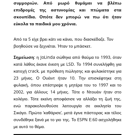
συμμοριών. Από μωρό θυμάμαι να βλέπω
επιδρομές της αστυνομίας και πτώματα στα
σκουπίδια. Οπότε δεν μπορώ να πω ότι ήταν
εύκολα τα παιδικά μου χρόνια.
Από τα 5 είχε βρει κάτι να κάνει, που διασκέδαζε. Τον
βοηθούσε να ξεχνιέται. Ήταν το μπάσκετ.
Σημείωση
: η JoLinda σώθηκε από θαύμα το 1993, όταν
κατά λάθος έκανε ένεση με LSD. Το 1994 συνελήφθη για
κατοχή crack, με πρόθεση πώλησης και φυλακίστηκε για
23 μήνες. Ο Ουέιντ ήταν 10. Την επισκέφτηκε στη
φυλακή, όπου επέστρεψε η μητέρα του το 1997 και το
2002, για άλλους 14 μήνες. Τότε ο Ντουέιν ήταν στο
κολέγιο. Τότε εκείνη αποφάσισε να αλλάξει τη ζωή της,
ενώ παρακολουθούσε λειτουργία σε εκκλησία του
Σικάγο. Πρώτα ‘καθάρισε’, μετά έγινε πάστορας και τέλος
συνδέθηκε ξανά με το γιο της. Το ESPN E:60 ασχολήθηκε
με αυτό το θέμα.