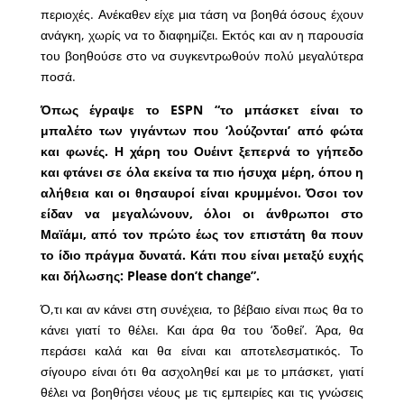
περιοχές. Ανέκαθεν είχε μια τάση να βοηθά όσους έχουν
ανάγκη, χωρίς να το διαφημίζει. Εκτός και αν η παρουσία
του βοηθούσε στο να συγκεντρωθούν πολύ μεγαλύτερα
ποσά.
Όπως έγραψε το ESPN “το μπάσκετ είναι το
μπαλέτο των γιγάντων που ‘λούζονται’ από φώτα
και φωνές. Η χάρη του Ουέιντ ξεπερνά το γήπεδο
και φτάνει σε όλα εκείνα τα πιο ήσυχα μέρη, όπου η
αλήθεια και οι θησαυροί είναι κρυμμένοι. Όσοι τον
είδαν να μεγαλώνουν, όλοι οι άνθρωποι στο
Μαϊάμι, από τον πρώτο έως τον επιστάτη θα πουν
το ίδιο πράγμα δυνατά. Κάτι που είναι μεταξύ ευχής
και δήλωσης: Please don’t change”.
Ό,τι και αν κάνει στη συνέχεια, το βέβαιο είναι πως θα το
κάνει γιατί το θέλει. Και άρα θα του ‘δοθεί’. Άρα, θα
περάσει καλά και θα είναι και αποτελεσματικός. Το
σίγουρο είναι ότι θα ασχοληθεί και με το μπάσκετ, γιατί
θέλει να βοηθήσει νέους με τις εμπειρίες και τις γνώσεις