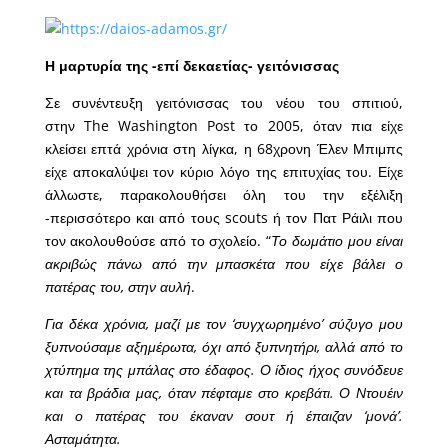
Η μαρτυρία της -επί δεκαετίας- γειτόνισσας
Σε συνέντευξη γειτόνισσας του νέου του σπιτιού,
στην The Washington Post το 2005, όταν πια είχε
κλείσει επτά χρόνια στη λίγκα, η 68χρονη Έλεν Μπιμπς
είχε αποκαλύψει τον κύριο λόγο της επιτυχίας του. Είχε
άλλωστε, παρακολουθήσει όλη του την εξέλιξη
-περισσότερο και από τους scouts ή τον Πατ Ράιλι που
τον ακολουθούσε από το σχολείο. “
Το δωμάτιο μου είναι
ακριβώς πάνω από την μπασκέτα που είχε βάλει ο
πατέρας του, στην αυλή
.
Για δέκα χρόνια, μαζί με τον ‘συγχωρημένο’ σύζυγο μου
ξυπνούσαμε αξημέρωτα, όχι από ξυπνητήρι, αλλά από το
χτύπημα της μπάλας στο έδαφος. Ο ίδιος ήχος συνόδευε
και τα βράδια μας, όταν πέφταμε στο κρεβάτι. Ο Ντουέιν
και ο πατέρας του έκαναν σουτ ή έπαιζαν ‘μονά’.
Ασταμάτητα.