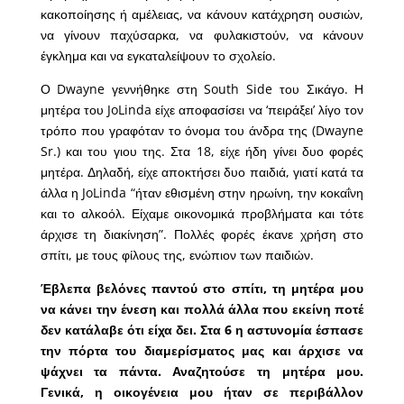
κακοποίησης ή αμέλειας, να κάνουν κατάχρηση ουσιών,
να γίνουν παχύσαρκα, να φυλακιστούν, να κάνουν
έγκλημα και να εγκαταλείψουν το σχολείο.
Ο Dwayne γεννήθηκε στη South Side του Σικάγο. Η
μητέρα του JoLinda είχε αποφασίσει να ‘πειράξει’ λίγο τον
τρόπο που γραφόταν το όνομα του άνδρα της (Dwayne
Sr.) και του γιου της. Στα 18, είχε ήδη γίνει δυο φορές
μητέρα. Δηλαδή, είχε αποκτήσει δυο παιδιά, γιατί κατά τα
άλλα η JoLinda “ήταν εθισμένη στην ηρωίνη, την κοκαΐνη
και το αλκοόλ. Είχαμε οικονομικά προβλήματα και τότε
άρχισε τη διακίνηση”. Πολλές φορές έκανε χρήση στο
σπίτι, με τους φίλους της, ενώπιον των παιδιών.
Έβλεπα βελόνες παντού στο σπίτι, τη μητέρα μου
να κάνει την ένεση και πολλά άλλα που εκείνη ποτέ
δεν κατάλαβε ότι είχα δει. Στα 6 η αστυνομία έσπασε
την πόρτα του διαμερίσματος μας και άρχισε να
ψάχνει τα πάντα. Αναζητούσε τη μητέρα μου.
Γενικά, η οικογένεια μου ήταν σε περιβάλλον