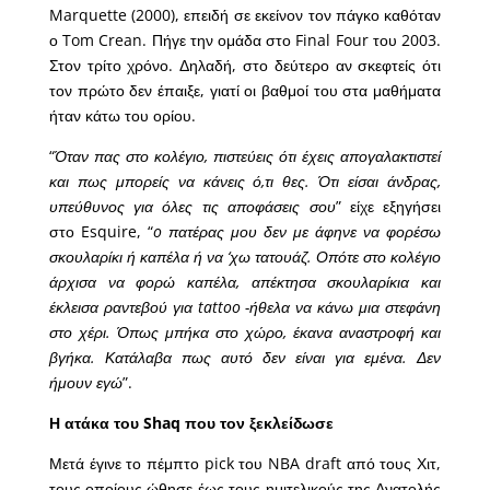
Marquette (2000), επειδή σε εκείνον τον πάγκο καθόταν
ο Tom Crean. Πήγε την ομάδα στο Final Four του 2003.
Στον τρίτο χρόνο. Δηλαδή, στο δεύτερο αν σκεφτείς ότι
τον πρώτο δεν έπαιξε, γιατί οι βαθμοί του στα μαθήματα
ήταν κάτω του ορίου.
“
Όταν πας στο κολέγιο, πιστεύεις ότι έχεις απογαλακτιστεί
και πως μπορείς να κάνεις ό,τι θες. Ότι είσαι άνδρας,
υπεύθυνος για όλες τις αποφάσεις σου
” είχε εξηγήσει
στο Esquire, “
o πατέρας μου δεν με άφηνε να φορέσω
σκουλαρίκι ή καπέλα ή να ‘χω τατουάζ. Οπότε στο κολέγιο
άρχισα να φορώ καπέλα, απέκτησα σκουλαρίκια και
έκλεισα ραντεβού για tattoo -ήθελα να κάνω μια στεφάνη
στο χέρι. Όπως μπήκα στο χώρο, έκανα αναστροφή και
βγήκα. Κατάλαβα πως αυτό δεν είναι για εμένα. Δεν
ήμουν εγώ
”.
Η ατάκα του Shaq που τον ξεκλείδωσε
Μετά έγινε το πέμπτο pick του NBA draft από τους Χιτ,
τους οποίους ώθησε έως τους ημιτελικούς της Ανατολής