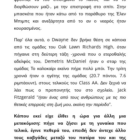
διορθώσουν μαζί-, με την επιστροφή στο σπίτι. Στην
μπασκέτα που ήταν κάτω από το παράθυρο της Έλεν
Μπιμπς και ανεξάρτητα από το αν ο νεαρός ήταν
κουρασμένος.
Παρ’ όλα αυτά, ο Dwayne δεν βρήκε θέση σε κάποια
από τις ομάδες του Oak Lawn Richards High, όταν
πήγαινε στη δεύτερη τάξη -χρονιά που ο ετεροθαλής
αδελφός του, Demetris McDaniel ήταν ο σταρ της
ομάδας Το καλοκαίρι εκείνο πήρε πολύ μπόι. Την τρίτη
χρονιά ήταν ο ηγέτης της ομάδας (20.7 πόντοι, 7.6
ριμπάουντ), στους τελικούς του Class AA. Δεν ξεχνά να
λέει πως ο προπονητής του στο σχολείο, Jack
Fitzgerald “
ήταν ένας από τους ανθρώπους με τις πιο
θετικές επιρροές στη ζωή μου, εκείνη την περίοδο
”.
Κάπου εκεί είχε έλθει η ώρα για άλλη μια
μετακόμιση: πήγε να ζήσει με τη γυναίκα που
τελικά, έγινε πεθερά του, επειδή δεν άντεχε άλλο
τους καβγάδες μεταξύ του πατέρα του και της