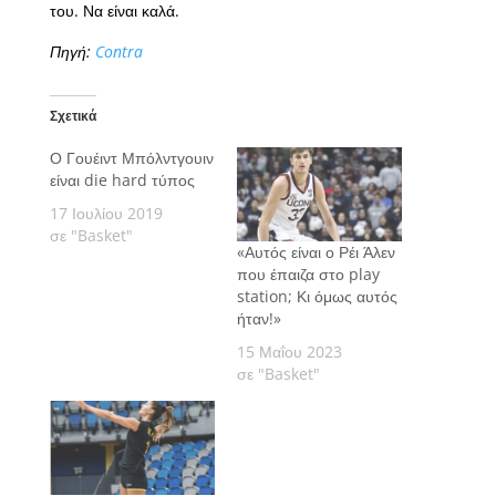
του. Να είναι καλά.
Πηγή:
Contra
Σχετικά
Ο Γουέιντ Μπόλντγουιν
είναι die hard τύπος
17 Ιουλίου 2019
σε "Basket"
«Αυτός είναι ο Ρέι Άλεν
που έπαιζα στο play
station; Κι όμως αυτός
ήταν!»
15 Μαΐου 2023
σε "Basket"