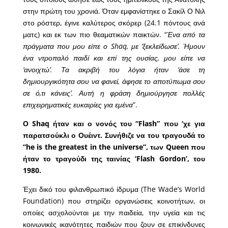
στην πρώτη του χρονιά. Όταν εμφανίστηκε ο Σακίλ Ο Νιλ
στο ρόστερ, έγινε καλύτερος σκόρερ (24.1 πόντους ανά
ματς) και εκ των πιο θεαματικών παικτών. “
Ένα από τα
πράγματα που μου είπε ο Shaq, με ‘ξεκλείδωσε’. Ήμουν
ένα ντροπαλό παιδί και επί της ουσίας, μου είπε να
‘ανοιχτώ’. Τα ακριβή του λόγια ήταν ‘άσε τη
δημιουργικότητα σου να φανεί, άφησε το αποτύπωμα σου
σε ό,τι κάνεις’. Αυτή η φράση δημιούργησε πολλές
επιχειρηματικές ευκαιρίες για εμένα
”.
Ο Shaq ήταν και ο νονός του “Flash” που ‘χε για
παρατσούκλι ο Ουέιντ. Συνήθιζε να του τραγουδά το
“he is the greatest in the universe”, των Queen που
ήταν το τραγούδι της ταινίας ‘Flash Gordon’, του
1980.
Έχει δικό του φιλανθρωπικό ίδρυμα (The Wade’s World
Foundation) που στηρίζει οργανώσεις κοινοτήτων, οι
οποίες ασχολούνται με την παιδεία, την υγεία και τις
κοινωνικές ικανότητες παιδιών που ζουν σε επικίνδυνες