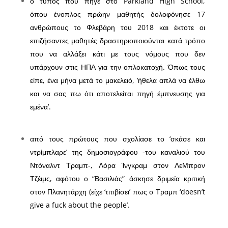
ο τύπος που πήγε στο Parkland High School,
όπου ένοπλος πρώην μαθητής δολοφόνησε 17
ανθρώπους το Φλεβάρη του 2018 και έκτοτε οι
επιζήσαντες μαθητές δραστηριοποιούνται κατά τρόπο
που να αλλάξει κάτι με τους νόμους που δεν
υπάρχουν στις ΗΠΑ για την οπλοκατοχή. Όπως τους
είπε, ένα μήνα μετά το μακελειό, ‘ήθελα απλά να έλθω
και να σας πω ότι αποτελείται πηγή έμπνευσης για
εμένα’.
από τους πρώτους που σχολίασε το ‘σκάσε και
ντρίμπλαρε’ της δημοσιογράφου -του καναλιού του
Ντόναλντ Τραμπ-, Λόρα Ίνγκραμ στον ΛεΜπρον
Τζέιμς, αφότου ο “Βασιλιάς” άσκησε δριμεία κριτική
στον Πλανητάρχη (είχε ‘τιτιβίσει’ πως ο Τραμπ ‘doesn’t
give a fuck about the people’.