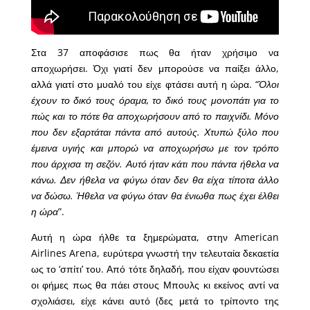
Στα 37 αποφάσισε πως θα ήταν χρήσιμο να
αποχωρήσει. Όχι γιατί δεν μπορούσε να παίξει άλλο,
αλλά γιατί στο μυαλό του είχε φτάσει αυτή η ώρα. “
Όλοι
έχουν το δικό τους όραμα, το δικό τους μονοπάτι για το
πώς και το πότε θα αποχωρήσουν από το παιχνίδι. Μόνο
που δεν εξαρτάται πάντα από αυτούς. Χτυπώ ξύλο που
έμεινα υγιής και μπορώ να αποχωρήσω με τον τρόπο
που άρχισα τη σεζόν. Αυτό ήταν κάτι που πάντα ήθελα να
κάνω. Δεν ήθελα να φύγω όταν δεν θα είχα τίποτα άλλο
να δώσω. Ήθελα να φύγω όταν θα ένιωθα πως έχει έλθει
η ώρα
”.
Αυτή η ώρα ήλθε τα ξημερώματα, στην American
Airlines Arena, ευρύτερα γνωστή την τελευταία δεκαετία
ως το ‘σπίτι’ του. Από τότε δηλαδή, που είχαν φουντώσει
οι φήμες πως θα πάει στους Μπουλς κι εκείνος αντί να
σχολιάσει, είχε κάνει αυτό (δες μετά το τρίποντο της