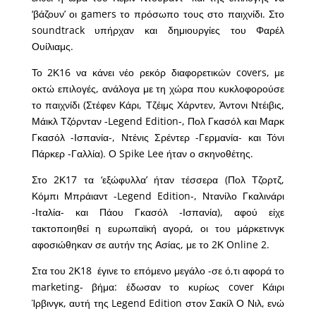
‘βάζουν’ οι gamers το πρόσωπο τους στο παιχνίδι. Στο
soundtrack υπήρχαν και δημιουργίες του Φαρέλ
Ουίλιαμς.
Το 2Κ16 να κάνει νέο ρεκόρ διαφορετικών covers, με
οκτώ επιλογές, ανάλογα με τη χώρα που κυκλοφορούσε
το παιχνίδι (Στέφεν Κάρι, Τζέιμς Χάρντεν, Άντονι Ντέιβις,
Μάικλ Τζόρνταν -Legend Edition-, Πολ Γκασόλ και Μαρκ
Γκασόλ -Ισπανία-, Ντένις Σρέντερ -Γερμανία- και Τόνι
Πάρκερ -Γαλλία). Ο Spike Lee ήταν ο σκηνοθέτης.
Στο 2Κ17 τα ‘εξώφυλλα’ ήταν τέσσερα (Πολ Τζορτζ,
Κόμπι Μπράιαντ -Legend Edition-, Ντανίλο Γκαλινάρι
-Ιταλία- και Πάου Γκασόλ -Ισπανία), αφού είχε
τακτοποιηθεί η ευρωπαϊκή αγορά, οι του μάρκετινγκ
αφοσιώθηκαν σε αυτήν της Ασίας, με το 2Κ Online 2.
Στα του 2Κ18 έγινε το επόμενο μεγάλο -σε ό,τι αφορά το
marketing- βήμα: έδωσαν το κυρίως cover Κάιρι
Ίρβινγκ, αυτή της Legend Edition στον Σακίλ Ο Νιλ, ενώ