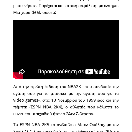
μετακινήσεις. Παρέχεται και ιατρική ασφάλιση, με ένσημα.
Μια χαρά deal, σωστά;
Από την πρώτη έκδοση του ΝΒΑ2Κ -που συνδύαζε την
αγάπη σου για το μπάσκετ με την αγάπη σου για τα
video games-, στις 10 Νοεμβρίου του 1999 έως και την
πέμπτη (ESPN NBA 2K4), ο αθλητής που κάλυπτε το
cover του παιχνιδιού ήταν ο Άλεν Άιβερσον.
To ESPN NBA 2K5 το ανέλαβε ο Μπεν Ουάλας, με τον
Σακίλ Ο Νιλ να κάνει δικό του το ‘εξώφυλλο’ του 2Κ6 και