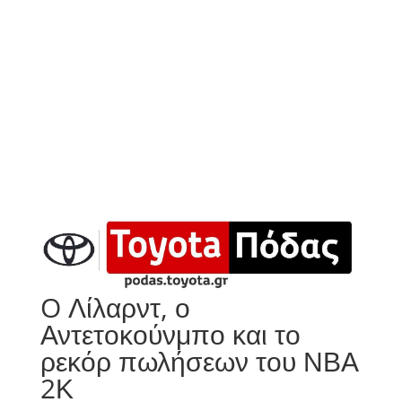
O Λίλαρντ, ο
Αντετοκούνμπο και το
ρεκόρ πωλήσεων του ΝΒΑ
2Κ