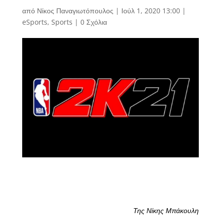
από
Νίκος Παναγιωτόπουλος
|
Ιούλ 1, 2020 13:00
|
eSports
,
Sports
|
0 Σχόλια
Της Νίκης Μπάκουλη