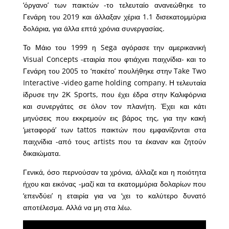
‘όργανο’ των παικτών -το τελευταίο ανανεώθηκε το
Γενάρη του 2019 και άλλαξαν χέρια 1.1 δισεκατομμύρια
δολάρια, για άλλα επτά χρόνια συνεργασίας.
Το Μάιο του 1999 η Sega αγόρασε την αμερικανική
Visual Concepts -εταιρία που φτιάχνει παιχνίδια- και το
Γενάρη του 2005 το ‘πακέτο’ πουλήθηκε στην Take Two
Interactive -video game holding company. Η τελευταία
ίδρυσε την 2Κ Sports, που έχει έδρα στην Καλιφόρνια
και συνεργάτες σε όλον τον πλανήτη. Έχει και κάτι
μηνύσεις που εκκρεμούν εις βάρος της, για την κακή
‘μεταφορά’ των tattos παικτών που εμφανίζονται στα
παιχνίδια -από τους artists που τα έκαναν και ζητούν
δικαιώματα.
Γενικά, όσο περνούσαν τα χρόνια, άλλαζε και η ποιότητα
ήχου και εικόνας -μαζί και τα εκατομμύρια δολαρίων που
‘επενδύει’ η εταιρία για να ‘χει το καλύτερο δυνατό
αποτέλεσμα. Αλλά να μη στα λέω.