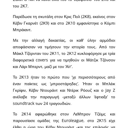
του 2Κ7.
Παρέδωσε τη σκυτάλη στον Κρις Πολ (2Κ8), εκείνος στον
Κέβιν Γκαρνέτ (2Κ9) και στο 2Κ10 εμφανίστηκε ο Κόμπι
Μπράιαντ.
Mε την αλλαγή δεκαετίας, οι καθ’ ύλην αρμόδιοι
αποφάσισαν να τιμήσουν την ιστορία τους. Από τον
Μάικλ Τζόρνταν του 2Κ11, το 2Κ12 κυκλοφόρησε με τρία
διαφορετικά covers για να τιμηθούν οι Μάτζικ Τζόνσον
και Λάρι Μπερντ, μαζί με τον ‘Αir’.
Το 2Κ13 ήταν το πρώτο που ‘χε περισσότερους από
έναν παίκτες ως ‘μπροστάρηδες’. Ήταν οι Μπλέικ
Γκρίφιν, Κέβιν Ντουράντ και Ντέρικ Ρόουζ και ο Jay Z
ανέλαβε την παραγωγή -μεταξύ άλλων ‘έφτιαξε’ το
soundtrack των 24 τραγουδιών.
Το 2Κ14 αφιερώθηκε στον ΛεΜπρον Τζέιμς και
παρουσίασε ομάδες της Euroleague, στο 2Κ15 είχε
έλθει η ώρα του Κέβιν Ντουράντ -και της επιλογής να