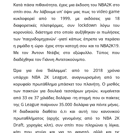
Κατά πάσα πιθανότητα, έχεις μια έκδοση του ΝΒΑ2Κ στο
σπίτι σου. Aν λάβουμε υπ’ όψιν μας πως το video game
κυκλοφορεί από το 1999, με εκδόσεις για 18
διαφορετικές πλατφόρμες, συν lockdown λόγω του
κορονοϊού, διάστημα στο οποίο αυξήθηκαν οι πωλήσεις
των ‘παιχνιδομηχανών’ -γιατί κάπως έπρεπε να περάσει
η ριμάδα η ώρα- έχεις στην κατοχή σου και το ΝΒΑ2Κ19.
Με τον Άντονι Ντέιβις στο εξώφυλλο. Tύπος που
διαδέχθηκε τον Γιάννη Αντετοκούνμπο.
Ώρα για ένα ‘διάλειμμα’: από το 2018 χρόνια
υπάρχει NBA 2K League, αναγνωρισμένη από το
κορυφαίο πρωτάθλημα μπάσκετ του πλανήτη. Ο μισθός
των παικτών για δουλειά τεσσάρων μηνών, κυμαίνεται
από 33 σε 37 χιλιάδες δολάρια -τη στιγμή που οι παίκτες
της G League παίρνουν 35.000 δολάρια για πέντε μήνες.
Η διαδικασία διαθέτει ό,τι και αυτή του κανονικού
πρωταθλήματος (αρχής γενομένης από το NBA 2K
Draft, χορηγίες κλπ), συν σπίτι που πληρώνει η λίγκα,
κάτι που ισχύει και για το φαγητό, αλλά και τις