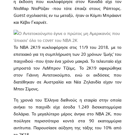
η έκδοση που κυκλοφόρησε στον Καναδά είχε τον
ΝτεΜαρ ΝτεΡόζαν -που τότε έπαιζε στους Ράπτορς.
Guest σχολιαστές εν τω μεταξύ, ήταν οι Κόμπι Μπράιαντ
και Κέβιν Γκαρνέτ.
Το ΝΒΑ 2Κ19 κυκλοφόρησε στις 11/9 του 2018, με το
επετειακό για τη συμπλήρωση των 20 χρόνων ‘ζωής’ του
παιχνιδιού -που ήταν ένα χρόνο μακριά. Το τελευταίο είχε
μπροστά τον ΛεΜπρον Τζέιμς. Το 2Κ19 αφιερώθηκε
στον Γιάννη Αντετοκούμπο, ενώ οι εκδόσεις που
διατέθηκαν σε Αυστραλία και Νέα Ζηλανδία είχαν τον
Μπεν Σίμονς.
Τη χρονιά του Έλληνα διεθνούς η εταιρία στην οποία
ανήκει το παιχνίδι είχε έσοδα 1.249 δισεκατομμύρια
δολάρια. Το μεγαλύτερο μέρος άνηκε στο ΝΒΑ 2Κ, που
πούλησε περισσότερα κοντά στα 90 εκατομμύρια
αντίτυπα. Παρουσίασε αύξηση της τάξης του 10% από
το 2Κ18.