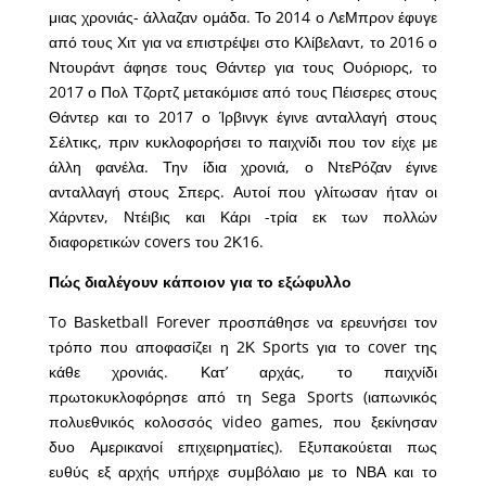
μιας χρονιάς- άλλαζαν ομάδα. Το 2014 ο ΛεΜπρον έφυγε
από τους Χιτ για να επιστρέψει στο Κλίβελαντ, το 2016 ο
Ντουράντ άφησε τους Θάντερ για τους Ουόριορς, το
2017 ο Πολ Τζορτζ μετακόμισε από τους Πέισερες στους
Θάντερ και το 2017 ο Ίρβινγκ έγινε ανταλλαγή στους
Σέλτικς, πριν κυκλοφορήσει το παιχνίδι που τον είχε με
άλλη φανέλα. Την ίδια χρονιά, ο ΝτεΡόζαν έγινε
ανταλλαγή στους Σπερς. Αυτοί που γλίτωσαν ήταν οι
Χάρντεν, Ντέιβις και Κάρι -τρία εκ των πολλών
διαφορετικών covers του 2Κ16.
Πώς διαλέγουν κάποιον για το εξώφυλλο
To Βasketball Forever προσπάθησε να ερευνήσει τον
τρόπο που αποφασίζει η 2Κ Sports για το cover της
κάθε χρονιάς. Κατ’ αρχάς, το παιχνίδι
πρωτοκυκλοφόρησε από τη Sega Sports (ιαπωνικός
πολυεθνικός κολοσσός video games, που ξεκίνησαν
δυο Αμερικανοί επιχειρηματίες). Eξυπακούεται πως
ευθύς εξ αρχής υπήρχε συμβόλαιο με το ΝΒΑ και το