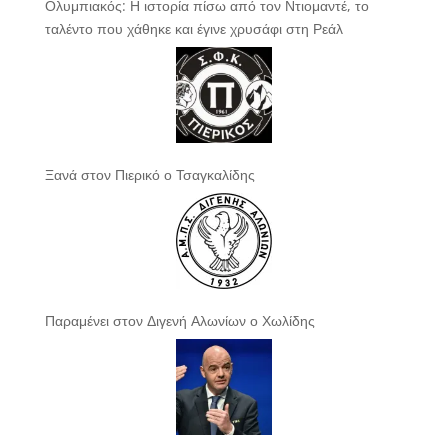
Ολυμπιακός: Η ιστορία πίσω από τον Ντιομαντέ, το
ταλέντο που χάθηκε και έγινε χρυσάφι στη Ρεάλ
Ξανά στον Πιερικό ο Τσαγκαλίδης
Παραμένει στον Διγενή Αλωνίων ο Χωλίδης