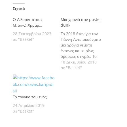
Σχετικά
Ο Λίλαρντ στους
Μια χρονιά σαν poster
Μπακς; Χμμμμ…
dunk
28 Σεπτεμβρίου 2023
Το 2018 ήταν για τον
σε "Basket"
Γιάννη Αντετοκούνμπο
μια χρονιά γεμάτη
έντονες και κυρίως
όμορφες στιγμές. Το
Sport24.gr θυμάται τις
18 Δεκεμβρίου 2018
σημαντικότερες και
σε "Basket"
περιμένει να τον δει
MVP, Πρωταθλητή και
κάτοχο μεταλλίου με
την Εθνική Ελλάδας.
Το τάνγκο του ενός
24 Απριλίου 2019
σε "Basket"