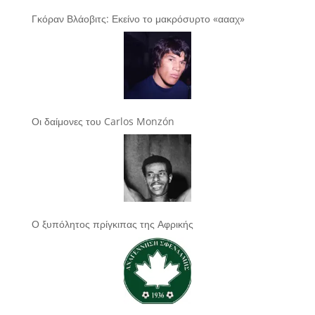
Γκόραν Βλάοβιτς: Εκείνο το μακρόσυρτο «αααχ»
Οι δαίμονες του Carlos Monzón
Ο ξυπόλητος πρίγκιπας της Αφρικής