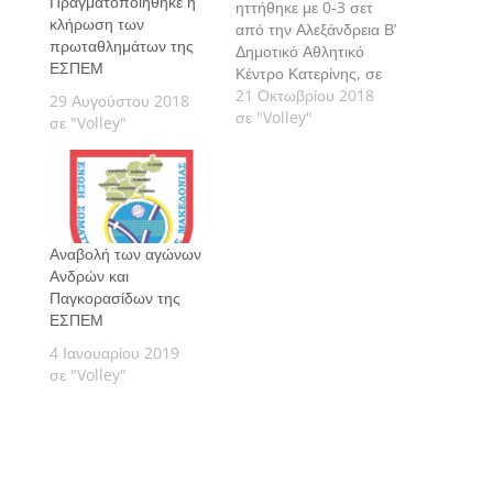
Πραγματοποιήθηκε η
ηττήθηκε με 0-3 σετ
κλήρωση των
από την Αλεξάνδρεια Β’
πρωταθλημάτων της
Δημοτικό Αθλητικό
ΕΣΠΕΜ
Κέντρο Κατερίνης, σε
αγώνα για την 3η
21 Οκτωβρίου 2018
29 Αυγούστου 2018
αγωνιστική του Α’
σε "Volley"
σε "Volley"
ομίλου του
Πρωταθλήματος
Κορασίδων της
ΕΣΠΕΜ.
Αναβολή των αγώνων
Ανδρών και
Παγκορασίδων της
ΕΣΠΕΜ
4 Ιανουαρίου 2019
σε "Volley"